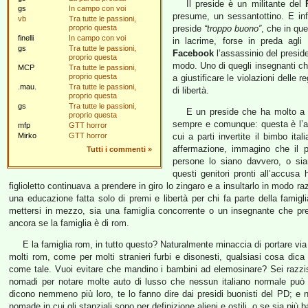
Il preside è un militante del
gs
In campo con voi
presume, un sessantottino. E infat
vb
Tra tutte le passioni,
proprio questa
preside
“troppo buono”
, che in qu
finelli
In campo con voi
in lacrime, forse in preda agli 
gs
Tra tutte le passioni,
Facebook
l’assassinio del presid
proprio questa
modo. Uno di quegli insegnanti che
MCP
Tra tutte le passioni,
proprio questa
a giustificare le violazioni delle
.mau.
Tra tutte le passioni,
di libertà.
proprio questa
gs
Tra tutte le passioni,
E un preside che ha molto a c
proprio questa
sempre e comunque: questa è l’ac
mfp
GTT horror
Mirko
GTT horror
cui a parti invertite il bimbo i
affermazione, immagino che il 
Tutti i commenti
»
persone lo siano davvero, o si
questi genitori pronti all’accusa 
figlioletto continuava a prendere in giro lo zingaro e a insultarlo in modo ra
una educazione fatta solo di premi e libertà per chi fa parte della famigli
mettersi in mezzo, sia una famiglia concorrente o un insegnante che pret
ancora se la famiglia è di rom.
E la famiglia rom, in tutto questo? Naturalmente minaccia di portare via 
molti rom, come per molti stranieri furbi e disonesti, qualsiasi cosa dic
come tale. Vuoi evitare che mandino i bambini ad elemosinare? Sei razzis
nomadi per notare molte auto di lusso che nessun italiano normale può 
dicono nemmeno più loro, te lo fanno dire dai presidi buonisti del PD; e 
nomade in cui gli stanziali sono per definizione alieni e ostili, o se sia più 