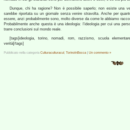
Dunque, chi ha ragione? Non è possibile saperlo; non esiste una vers
sarebbe riportata su un giornale senza venire stravolta. Anche per quant
essere, anzi probabilmente sono, molto diverse da come le abbiamo raccont
Probabilmente anche questa è una ideologia: l’ideologia per cui una pers
trarre conclusioni sul mondo reale.
[tags]ideologia, torino, nomadi, rom, razzismo, scuola elementare
verità[/tags]
Pubblicato nella categoria
Culturaculturacul
,
TorinoInBocca
|
Un commento »