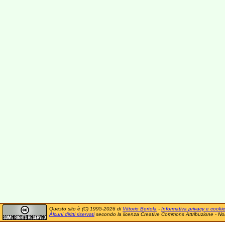
Questo sito è (C) 1995-2026 di
Vittorio Bertola
-
Informativa privacy e cooki
Alcuni diritti riservati
secondo la licenza Creative Commons Attribuzione - No