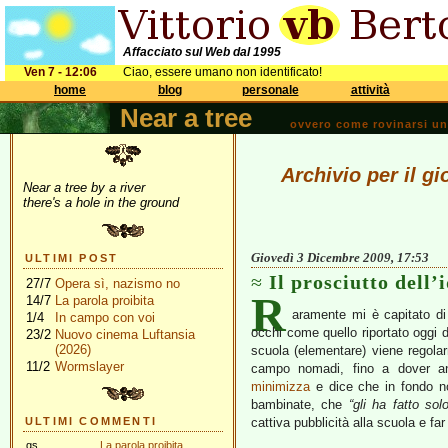
Affacciato sul Web dal 1995
Ven 7 - 12:06
Ciao, essere umano non identificato!
home
blog
personale
attività
Near a tree
ovvero come rovinarsi una 
Archivio per il g
Near a tree by a river
there's a hole in the ground
Giovedì 3 Dicembre 2009, 17:53
ULTIMI POST
Il prosciutto dell’
27/7
Opera sì, nazismo no
R
14/7
La parola proibita
aramente mi è capitato di
1/4
In campo con voi
occhi come quello riportato oggi
23/2
Nuovo cinema Luftansia
(2026)
scuola (elementare) viene regola
11/2
Wormslayer
campo nomadi, fino a dover and
minimizza
e dice che in fondo no
bambinate, che
“gli ha fatto sol
ULTIMI COMMENTI
cattiva pubblicità alla scuola e far 
gs
La parola proibita