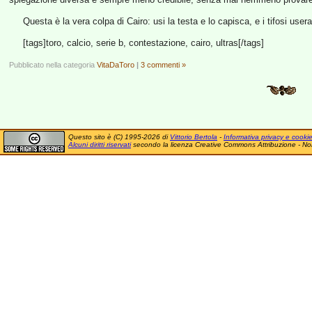
Questa è la vera colpa di Cairo: usi la testa e lo capisca, e i tifosi use
[tags]toro, calcio, serie b, contestazione, cairo, ultras[/tags]
Pubblicato nella categoria
VitaDaToro
|
3 commenti »
Questo sito è (C) 1995-2026 di
Vittorio Bertola
-
Informativa privacy e cooki
Alcuni diritti riservati
secondo la licenza Creative Commons Attribuzione - No