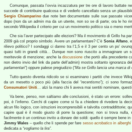
Comunque, passata l’ovvia incazzatura per tre ore di lavoro buttate ne
succede di contribuire qualcosa e di vederlo cancellato senza un plausibi
Sergio Chiamparino
due note ben documentate sulle sue passate vicend
dopo (non da un admin ma da un utente, non so se di parte; ora le ho ri
secondo Wikipedia il criterio per cui un movimento politico sia o meno meri
Che sia l’aver partecipato alle elezioni? Ma il movimento di Grillo ha pa
2009 già col proprio simbolo. Avere un parlamentare? C’è
Sonia Alfano
, 
rilievo politico? I sondaggi ci danno tra l’1,5 e il 3 per cento un po’ ovu
quasi tutti in grandi città… Dunque non sono riuscito a immaginare un so
meritevole di menzione; anche la
discussione
che portò alla precedente ca
non dietro invio del link da parte dell’admin) mostra soltanto ignoranza de
parlamentari”
) oppure palese pregiudizio (
“Ma se Grillo lancia una marca di 
Tutto questo diventa ridicolo se si esaminano i partiti che invece Wiki
da un mesetto o poco più (alla faccia del
“recentismo”
); ci sono form
Consumatori Uniti
… alzi la mano chi li aveva mai sentiti nominare, questi 
Va bene, penso, non saltiamo alle conclusioni, è stato un errore: solle
poi, è l’inferno. Cerchi di capire come si fa a chiedere di rivedere la dec
alcun filo logico, con istruzioni incomprensibili e talvolta contraddittorie; 
capire qual è il modo giusto di porre la questione; non si trova nulla
facilmente è un continuo invito a donare dei soldi: quello è sempre bene in
Jimmy Wales
– quello che li spende per fare
sesso acrobatico in alberghi 
dedicata a
“vogliamo la lira”
.