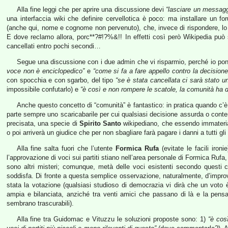
Alla fine leggi che per aprire una discussione devi
“lasciare un messag
una interfaccia wiki che definire cervellotica è poco: ma installare un 
(anche qui, nome e cognome non pervenuto), che, invece di rispondere, lo 
E dove reclamo allora, porc**?#!?%&!! In effetti così però Wikipedia può
cancellati entro pochi secondi…
Segue una discussione con i due admin che vi risparmio, perché io 
voce non è enciclopedico”
e
“come si fa a fare appello contro la decisione
con spocchia e con sgarbo, del tipo
“se è stata cancellata ci sarà stato u
impossibile confutarlo) e
“è così e non rompere le scatole, la comunità ha 
Anche questo concetto di “comunità” è fantastico: in pratica quando c’è 
parte sempre uno scaricabarile per cui qualsiasi decisione assurda o cont
precisata, una specie di
Spirito Santo
wikipediano, che essendo immaterial
o poi arriverà un giudice che per non sbagliare farà pagare i danni a tutti gli
Alla fine salta fuori che l’utente
Formica Rufa
(evitate le facili iron
l’approvazione di voci sui partiti stiano nell’area personale di Formica Rufa
sono altri misteri; comunque, metà delle voci esistenti secondo questi c
soddisfa. Di fronte a questa semplice osservazione, naturalmente, d’improvvi
stata la votazione (qualsiasi studioso di democrazia vi dirà che un voto 
ampia e bilanciata, anziché tra venti amici che passano di là e la pensan
sembrano trascurabili).
Alla fine tra Guidomac e Vituzzu le soluzioni proposte sono: 1)
“è cos