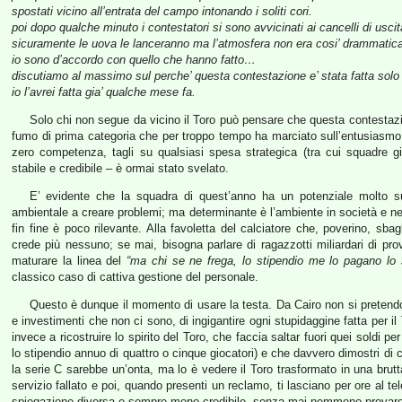
spostati vicino all’entrata del campo intonando i soliti cori.
poi dopo qualche minuto i contestatori si sono avvicinati ai cancelli di us
sicuramente le uova le lanceranno ma l’atmosfera non era cosi’ drammatica 
io sono d’accordo con quello che hanno fatto…
discutiamo al massimo sul perche’ questa contestazione e’ stata fatta sol
io l’avrei fatta gia’ qualche mese fa.
Solo chi non segue da vicino il Toro può pensare che questa contesta
fumo di prima categoria che per troppo tempo ha marciato sull’entusiasmo 
zero competenza, tagli su qualsiasi spesa strategica (tra cui squadre gio
stabile e credibile – è ormai stato svelato.
E’ evidente che la squadra di quest’anno ha un potenziale molto su
ambientale a creare problemi; ma determinante è l’ambiente in società e nell
fin fine è poco rilevante. Alla favoletta del calciatore che, poverino, sb
crede più nessuno; se mai, bisogna parlare di ragazzotti miliardari di prov
maturare la linea del
“ma chi se ne frega, lo stipendio me lo pagano lo 
classico caso di cattiva gestione del personale.
Questo è dunque il momento di usare la testa. Da Cairo non si pretendon
e investimenti che non ci sono, di ingigantire ogni stupidaggine fatta per il 
invece a ricostruire lo spirito del Toro, che faccia saltar fuori quei soldi per 
lo stipendio annuo di quattro o cinque giocatori) e che davvero dimostri d
la serie C sarebbe un’onta, ma lo è vedere il Toro trasformato in una brut
servizio fallato e poi, quando presenti un reclamo, ti lasciano per ore al tel
spiegazione diversa e sempre meno credibile, senza mai nemmeno provare a