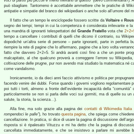
voci di partiti più piccoli e meno rilevanti di questo”
(devo commentarla?). Am
può sbagliare. Tantomeno è accettabile ammettere che le pratiche di Wikipe
antipatie e simpatie del branco dei wikipediani o anche solo all’umore del
Il fatto che un tempo le enciclopedie fossero scritte da
Voltaire
e
Rous
segno dei tempi; tempi in cui la competenza è considerata irrilevante e la 
una mandria di ignoranti telespettatori del
Grande Fratello
vota che
2+2=
tempo a cancellare i contributi di quelli che dicono il contrario, su Wiki
dopodiché un’altra serie di persone – parte ignoranti, parte in perfetta
riempire la rete di pagine che lo affermano, pagine che a loro volta verranno
fatto che davvero 2+2=5. Si andrà avanti così fino a che un ponte proge
malcapitato, al che qualcuno proverà a correggere l’errore su Wikipedi
coltivazione delle prugne, pur non avendo mai studiato la matematica né ca
come vandalismo.
Ironicamente, io da dieci anni faccio attivismo e politica per propugnar
facendo venire dei dubbi. Forse quando i governi vogliono regolamentare p
poi tutti i torti, almeno a fronte dell’evidente incapacità della “comunit
particolarmente se non si parla delle voci sui gormiti, ma di quelle su u
salute, la storia, la scienza…).
Alla fine, ma solo grazie alla pagina dei
contatti di Wikimedia Italia
(
rompendoci le palle”
), ho trovato
questa pagina
, che spiega come chiedere
cancellazione. In pratica, si dice di usare la pagina di discussione dell’argo
risposta si è ripalesato Vituzzu e mi ha detto che la pagina di discussi
cancellata immediatamente, e che se insistevo a parlare mi avrebbe bl