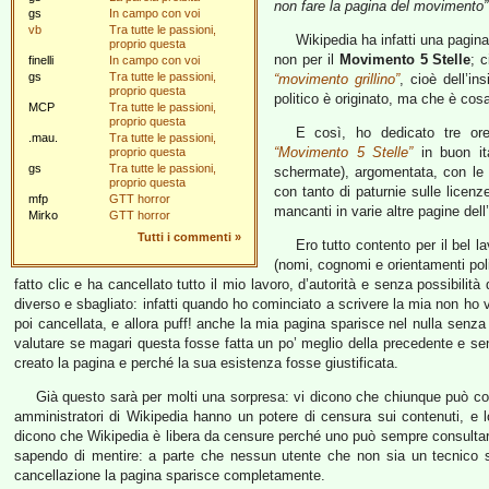
non fare la pagina del movimento”
gs
In campo con voi
vb
Tra tutte le passioni,
Wikipedia ha infatti una pagin
proprio questa
non per il
Movimento 5 Stelle
; 
finelli
In campo con voi
gs
Tra tutte le passioni,
“movimento grillino”
, cioè dell’i
proprio questa
politico è originato, ma che è cos
MCP
Tra tutte le passioni,
proprio questa
E così, ho dedicato tre or
.mau.
Tra tutte le passioni,
“Movimento 5 Stelle”
in buon ita
proprio questa
gs
Tra tutte le passioni,
schermate), argomentata, con le f
proprio questa
con tanto di paturnie sulle licenze
mfp
GTT horror
mancanti in varie altre pagine dell
Mirko
GTT horror
Tutti i commenti
»
Ero tutto contento per il bel l
(nomi, cognomi e orientamenti poli
fatto clic e ha cancellato tutto il mio lavoro, d’autorità e senza possibilità
diverso e sbagliato: infatti quando ho cominciato a scrivere la mia non ho v
poi cancellata, e allora puff! anche la mia pagina sparisce nel nulla senza
valutare se magari questa fosse fatta un po’ meglio della precedente e s
creato la pagina e perché la sua esistenza fosse giustificata.
Già questo sarà per molti una sorpresa: vi dicono che chiunque può con
amministratori di Wikipedia hanno un potere di censura sui contenuti, e
dicono che Wikipedia è libera da censure perché uno può sempre consultare
sapendo di mentire: a parte che nessun utente che non sia un tecnico s
cancellazione la pagina sparisce completamente.