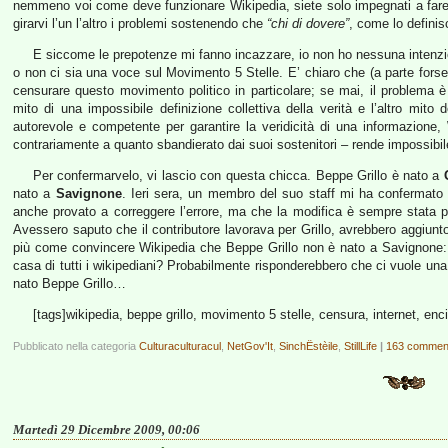
nemmeno voi come deve funzionare Wikipedia, siete solo impegnati a fare i
girarvi l’un l’altro i problemi sostenendo che
“chi di dovere”
, come lo definis
E siccome le prepotenze mi fanno incazzare, io non ho nessuna intenzi
o non ci sia una voce sul Movimento 5 Stelle. E’ chiaro che (a parte forse
censurare questo movimento politico in particolare; se mai, il problema è
mito di una impossibile definizione collettiva della verità e l’altro mit
autorevole e competente per garantire la veridicità di una informazione,
contrariamente a quanto sbandierato dai suoi sostenitori – rende impossibile
Per confermarvelo, vi lascio con questa chicca. Beppe Grillo è nato a
nato a
Savignone
. Ieri sera, un membro del suo staff mi ha confermato
anche provato a correggere l’errore, ma che la modifica è sempre stata
Avessero saputo che il contributore lavorava per Grillo, avrebbero aggiun
più come convincere Wikipedia che Beppe Grillo non è nato a Savignone: 
casa di tutti i wikipediani? Probabilmente risponderebbero che ci vuole u
nato Beppe Grillo…
[tags]wikipedia, beppe grillo, movimento 5 stelle, censura, internet, enci
Pubblicato nella categoria
Culturaculturacul
,
NetGov'It
,
SinchËstèile
,
StillLife
|
163 comment
Martedì 29 Dicembre 2009, 00:06