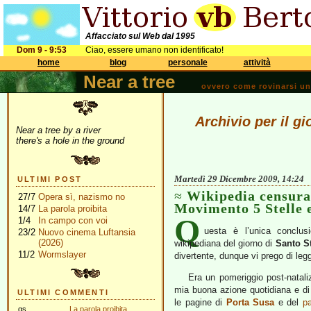
Affacciato sul Web dal 1995
Dom 9 - 9:53
Ciao, essere umano non identificato!
home
blog
personale
attività
Near a tree
ovvero come rovinarsi una 
Archivio per il g
Near a tree by a river
there's a hole in the ground
Martedì 29 Dicembre 2009, 14:24
ULTIMI POST
Wikipedia censura
27/7
Opera sì, nazismo no
Movimento 5 Stelle 
14/7
La parola proibita
Q
1/4
In campo con voi
uesta è l’unica conclus
23/2
Nuovo cinema Luftansia
(2026)
wikipediana del giorno di
Santo S
11/2
Wormslayer
divertente, dunque vi prego di le
Era un pomeriggio post-natali
mia buona azione quotidiana e di
ULTIMI COMMENTI
le pagine di
Porta Susa
e del
pa
gs
La parola proibita