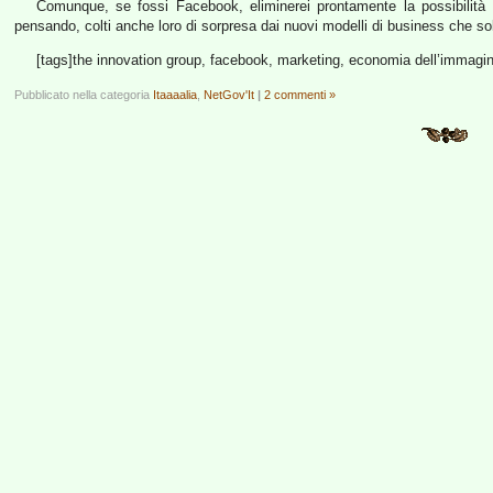
Comunque, se fossi Facebook, eliminerei prontamente la possibilità
pensando, colti anche loro di sorpresa dai nuovi modelli di business che sol
[tags]the innovation group, facebook, marketing, economia dell’immagina
Pubblicato nella categoria
Itaaaalia
,
NetGov'It
|
2 commenti »