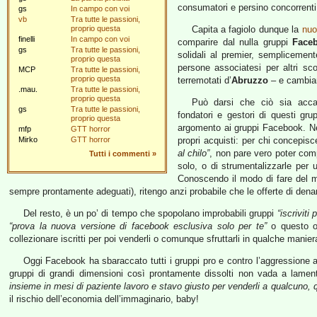
consumatori e persino concorrenti
gs
In campo con voi
vb
Tra tutte le passioni,
proprio questa
Capita a fagiolo dunque la
nuo
finelli
In campo con voi
comparire dal nulla gruppi
Face
gs
Tra tutte le passioni,
solidali al premier, semplicemen
proprio questa
persone associatesi per altri scop
MCP
Tra tutte le passioni,
proprio questa
terremotati d’
Abruzzo
– e cambian
.mau.
Tra tutte le passioni,
proprio questa
Può darsi che ciò sia acca
gs
Tra tutte le passioni,
fondatori e gestori di questi g
proprio questa
argomento ai gruppi Facebook. Ne
mfp
GTT horror
Mirko
GTT horror
propri acquisti: per chi concepi
al chilo”
, non pare vero poter comp
Tutti i commenti
»
solo, o di strumentalizzarle per
Conoscendo il modo di fare del mar
sempre prontamente adeguati), ritengo anzi probabile che le offerte di dena
Del resto, è un po’ di tempo che spopolano improbabili gruppi
“iscriviti
“prova la nuova versione di facebook esclusiva solo per te”
o questo o
collezionare iscritti per poi venderli o comunque sfruttarli in qualche manier
Oggi Facebook ha sbaraccato tutti i gruppi pro e contro l’aggressione 
gruppi di grandi dimensioni così prontamente dissolti non vada a lamen
insieme in mesi di paziente lavoro e stavo giusto per venderli a qualcuno, 
il rischio dell’economia dell’immaginario, baby!