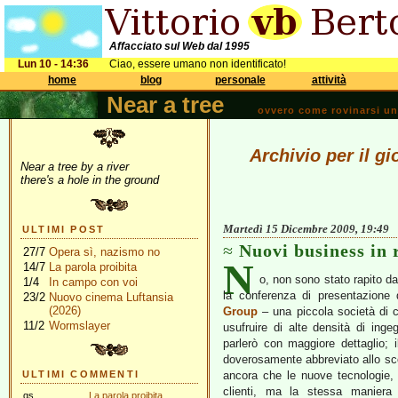
Affacciato sul Web dal 1995
Lun 10 - 14:36
Ciao, essere umano non identificato!
home
blog
personale
attività
Near a tree
ovvero come rovinarsi una 
Archivio per il g
Near a tree by a river
there's a hole in the ground
Martedì 15 Dicembre 2009, 19:49
ULTIMI POST
Nuovi business in 
27/7
Opera sì, nazismo no
N
14/7
La parola proibita
o, non sono stato rapito dai
1/4
In campo con voi
la conferenza di presentazione 
23/2
Nuovo cinema Luftansia
(2026)
Group
– una piccola società di c
11/2
Wormslayer
usufruire di alte densità di ing
parlerò con maggiore dettaglio; 
doverosamente abbreviato allo sco
ULTIMI COMMENTI
ancora che le nuove tecnologie,
clienti, ma la stessa maniera d
gs
La parola proibita