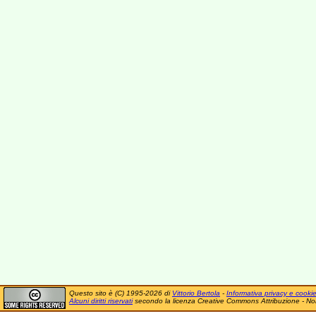
Questo sito è (C) 1995-2026 di
Vittorio Bertola
-
Informativa privacy e cooki
Alcuni diritti riservati
secondo la licenza Creative Commons Attribuzione - No