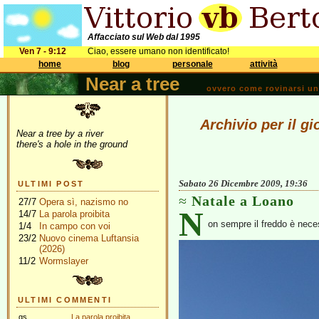
Affacciato sul Web dal 1995
Ven 7 - 9:12
Ciao, essere umano non identificato!
home
blog
personale
attività
Near a tree
ovvero come rovinarsi una 
Archivio per il g
Near a tree by a river
there's a hole in the ground
Sabato 26 Dicembre 2009, 19:36
ULTIMI POST
Natale a Loano
27/7
Opera sì, nazismo no
N
14/7
La parola proibita
on sempre il freddo è nece
1/4
In campo con voi
23/2
Nuovo cinema Luftansia
(2026)
11/2
Wormslayer
ULTIMI COMMENTI
gs
La parola proibita