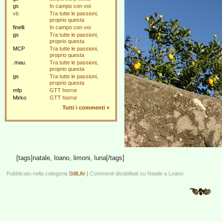
gs
In campo con voi
vb
Tra tutte le passioni,
proprio questa
finelli
In campo con voi
gs
Tra tutte le passioni,
proprio questa
MCP
Tra tutte le passioni,
proprio questa
.mau.
Tra tutte le passioni,
proprio questa
gs
Tra tutte le passioni,
proprio questa
mfp
GTT horror
Mirko
GTT horror
Tutti i commenti
»
[tags]natale, loano, limoni, luna[/tags]
Pubblicato nella categoria
StillLife
|
Commenti disabilitati
su Natale a Loano