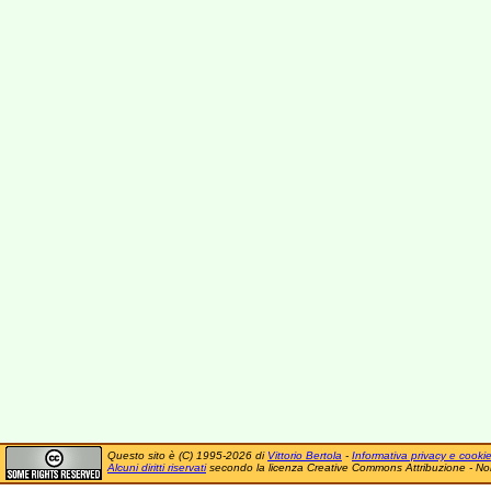
Questo sito è (C) 1995-2026 di
Vittorio Bertola
-
Informativa privacy e cooki
Alcuni diritti riservati
secondo la licenza Creative Commons Attribuzione - No