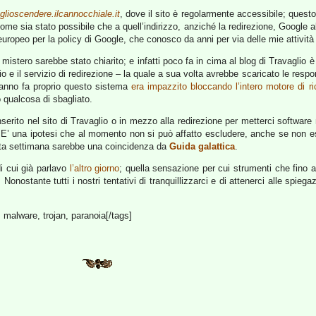
glioscendere.ilcannocchiale.it
, dove il sito è regolarmente accessibile; questo
ome sia stato possibile che a quell’indirizzo, anziché la redirezione, Google a
 europeo per la policy di Google, che conosco da anni per via delle mie attività
 mistero sarebbe stato chiarito; e infatti poco fa in cima al blog di Travagli
o e il servizio di redirezione – la quale a sua volta avrebbe scaricato le resp
 anno fa proprio questo sistema
era impazzito bloccando l’intero motore di ri
o qualcosa di sbagliato.
nserito nel sito di Travaglio o in mezzo alla redirezione per metterci softwar
ori. E’ una ipotesi che al momento non si può affatto escludere, anche se non
esta settimana sarebbe una coincidenza da
Guida galattica
.
di cui già parlavo
l’altro giorno
; quella sensazione per cui strumenti che fino a 
stante tutti i nostri tentativi di tranquillizzarci e di attenerci alle spiegazi
, malware, trojan, paranoia[/tags]