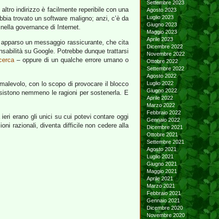
Settembre 2023
 altro indirizzo è facilmente reperibile con una
Agosto 2023
Luglio 2023
bbia trovato un software maligno; anzi, c’è da
Giugno 2023
 nella governance di Internet.
Maggio 2023
Aprile 2023
o è apparso un messaggio rassicurante, che cita
Dicembre 2022
onsabilità su Google. Potrebbe dunque trattarsi
Novembre 2022
cerca
– oppure di un qualche errore umano o
Ottobre 2022
Settembre 2022
Agosto 2022
e malevolo, con lo scopo di provocare il blocco
Luglio 2022
Giugno 2022
 esistono nemmeno le ragioni per sostenerla. E
Aprile 2022
Marzo 2022
Febbraio 2022
ieri erano gli unici su cui potevi contare oggi
Gennaio 2022
oni razionali, diventa difficile non cedere alla
Dicembre 2021
Ottobre 2021
Settembre 2021
Agosto 2021
Luglio 2021
Giugno 2021
Maggio 2021
Aprile 2021
Marzo 2021
Febbraio 2021
Gennaio 2021
Dicembre 2020
Novembre 2020