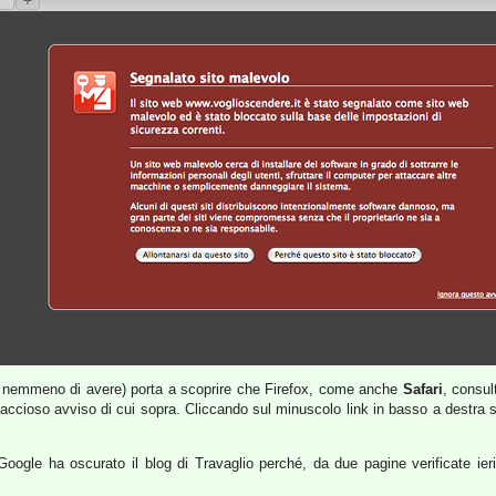
vo nemmeno di avere) porta a scoprire che Firefox, come anche
Safari
, consul
 minaccioso avviso di cui sopra. Cliccando sul minuscolo link in basso a destr
Google ha oscurato il blog di Travaglio perché, da due pagine verificate ieri