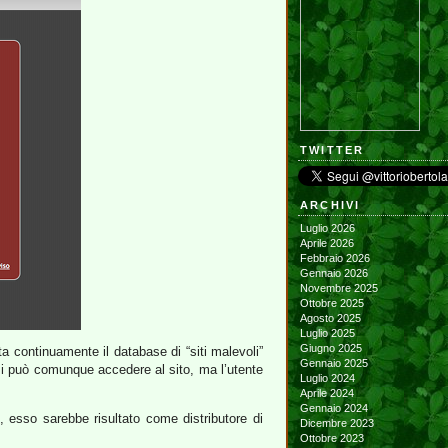
TWITTER
ARCHIVI
Luglio 2026
Aprile 2026
Febbraio 2026
Gennaio 2026
Novembre 2025
Ottobre 2025
Agosto 2025
Luglio 2025
Giugno 2025
ta continuamente il database di “siti malevoli”
Gennaio 2025
a si può comunque accedere al sito, ma l’utente
Luglio 2024
Aprile 2024
Gennaio 2024
, esso sarebbe risultato come distributore di
Dicembre 2023
Ottobre 2023