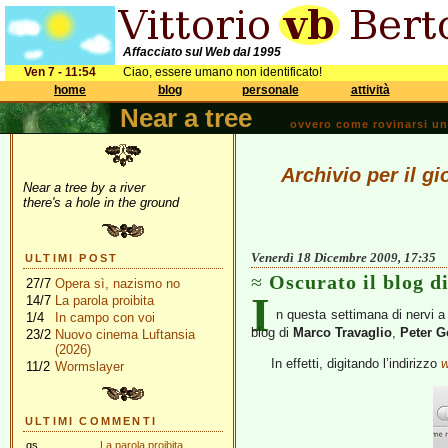
Affacciato sul Web dal 1995
Ven 7 - 11:54
Ciao, essere umano non identificato!
home
blog
personale
attività
Near a tree
ovvero come rovinarsi una 
Archivio per il g
Near a tree by a river
there's a hole in the ground
Venerdì 18 Dicembre 2009, 17:35
ULTIMI POST
Oscurato il blog d
27/7
Opera sì, nazismo no
I
14/7
La parola proibita
n questa settimana di nervi a
1/4
In campo con voi
blog di
Marco Travaglio
,
Peter 
23/2
Nuovo cinema Luftansia
(2026)
In effetti, digitando l’indirizzo
w
11/2
Wormslayer
ULTIMI COMMENTI
gs
La parola proibita