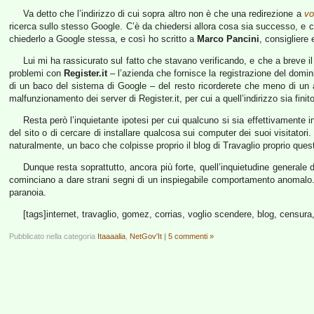
Va detto che l’indirizzo di cui sopra altro non è che una redirezione a
vo
ricerca sullo stesso Google. C’è da chiedersi allora cosa sia successo, e c
chiederlo a Google stessa, e così ho scritto a
Marco Pancini
, consigliere
Lui mi ha rassicurato sul fatto che stavano verificando, e che a breve il
problemi con
Register.it
– l’azienda che fornisce la registrazione del domini
di un baco del sistema di Google – del resto ricorderete che meno di un
malfunzionamento dei server di Register.it, per cui a quell’indirizzo sia finit
Resta però l’inquietante ipotesi per cui qualcuno si sia effettivamente i
del sito o di cercare di installare qualcosa sui computer dei suoi visitat
naturalmente, un baco che colpisse proprio il blog di Travaglio proprio qu
Dunque resta soprattutto, ancora più forte, quell’inquietudine generale 
cominciano a dare strani segni di un inspiegabile comportamento anomalo. Nono
paranoia.
[tags]internet, travaglio, gomez, corrias, voglio scendere, blog, censura
Pubblicato nella categoria
Itaaaalia
,
NetGov'It
|
5 commenti »