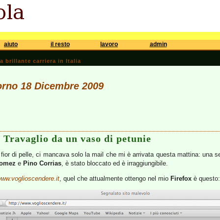
aiuto
il resto
lavoro
admin
brillante carriera in Italia
iorno 18 Dicembre 2009
i Travaglio da un vaso di petunie
 fior di pelle, ci mancava solo la mail che mi è arrivata questa mattina: una 
Gomez
e
Pino Corrias
, è stato bloccato ed è irraggiungibile.
ww.voglioscendere.it
, quel che attualmente ottengo nel mio
Firefox
è questo: