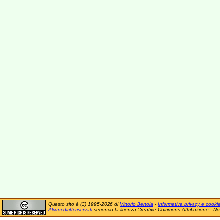
Questo sito è (C) 1995-2026 di
Vittorio Bertola
-
Informativa privacy e cooki
Alcuni diritti riservati
secondo la licenza Creative Commons Attribuzione - No