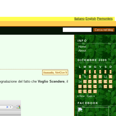
Italiano
English
Piemonteis
INFO
:Home:
:About:
DICEMBRE 2009
L
M
M
G
V
S
D
1
2
3
4
5
6
Itaaaalia
,
NetGov'It
7
8
9
10
11
12
13
segnalazione del fatto che
Voglio Scendere
, il
14
15
16
17
18
19
20
21
22
23
24
25
26
27
28
29
30
31
« Nov
Gen »
FACEBOOK