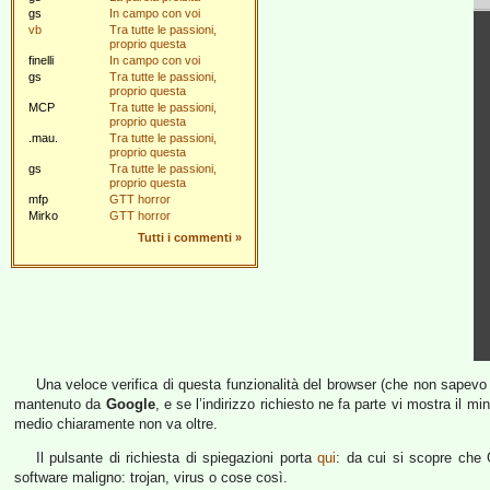
gs
In campo con voi
vb
Tra tutte le passioni,
proprio questa
finelli
In campo con voi
gs
Tra tutte le passioni,
proprio questa
MCP
Tra tutte le passioni,
proprio questa
.mau.
Tra tutte le passioni,
proprio questa
gs
Tra tutte le passioni,
proprio questa
mfp
GTT horror
Mirko
GTT horror
Tutti i commenti
»
Una veloce verifica di questa funzionalità del browser (che non sape
mantenuto da
Google
, e se l’indirizzo richiesto ne fa parte vi mostra il
medio chiaramente non va oltre.
Il pulsante di richiesta di spiegazioni porta
qui
: da cui si scopre che 
software maligno: trojan, virus o cose così.