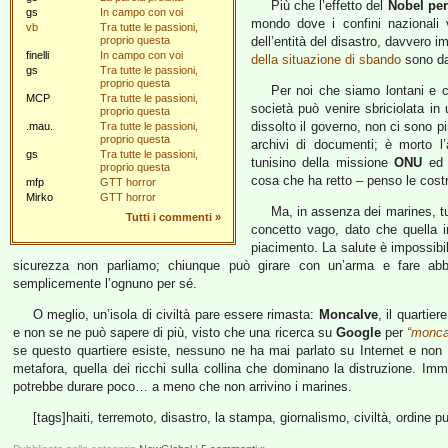
Più che l’effetto del
Nobel per
gs
In campo con voi
mondo dove i confini nazional
vb
Tra tutte le passioni,
proprio questa
dell’entità del disastro, davvero 
finelli
In campo con voi
della situazione di sbando
sono da
gs
Tra tutte le passioni,
proprio questa
Per noi che siamo lontani e c
MCP
Tra tutte le passioni,
società può venire sbriciolata in 
proprio questa
dissolto il governo, non ci sono pi
.mau.
Tra tutte le passioni,
proprio questa
archivi di documenti; è morto l’
gs
Tra tutte le passioni,
tunisino della missione
ONU
ed è
proprio questa
cosa che ha retto – penso le cost
mfp
GTT horror
Mirko
GTT horror
Ma, in assenza dei marines, tut
Tutti i commenti
»
concetto vago, dato che quella i
piacimento. La salute è impossibil
sicurezza non parliamo; chiunque può girare con un’arma e fare abb
semplicemente l’ognuno per sé.
O meglio, un’isola di civiltà pare essere rimasta:
Moncalve
, il quartie
e non se ne può sapere di più, visto che una ricerca su
Google
per
“moncal
se questo quartiere esiste, nessuno ne ha mai parlato su Internet e n
metafora, quella dei ricchi sulla collina che dominano la distruzione. Imma
potrebbe durare poco… a meno che non arrivino i marines.
[tags]haiti, terremoto, disastro, la stampa, giornalismo, civiltà, ordine p