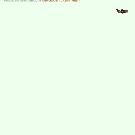
Pubblicato nella categoria
NewGlobal
|
5 commenti »