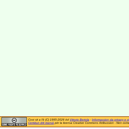
Cost sit a l'è (C) 1995-2026 ëd
Vittorio Bertola
-
Informassion sla privacy e si
Certidun drit riservà
për la licensa Creative Commons Atribussion - Nen comer