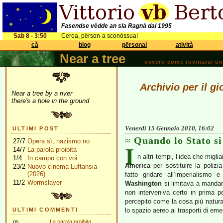
Fasendse vëdde an sla Ragnà dal 1995
Sab 8 - 3:50
Cerea, përson-a sconòssua!
cà
blog
përsonal
atività
Near a tree
ovvero come rovinarsi una 
Archivio per il g
Near a tree by a river
there's a hole in the ground
Venerdì 15 Gennaio 2010, 16:02
ULTIMI POST
Quando lo Stato si
27/7
Opera sì, nazismo no
I
14/7
La parola proibita
n altri tempi, l’idea che mig
1/4
In campo con voi
America
per sostituire la polizia
23/2
Nuovo cinema Luftansia
(2026)
fatto gridare all’imperialismo 
11/2
Wormslayer
Washington
si limitava a manda
non interveniva certo in prima 
percepito come la cosa più natura
ULTIMI COMMENTI
lo spazio aereo ai trasporti di em
gs
La parola proibita