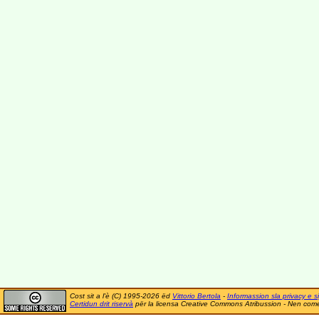
Cost sit a l'è (C) 1995-2026 ëd
Vittorio Bertola
-
Informassion sla privacy e si
Certidun drit riservà
për la licensa Creative Commons Atribussion - Nen comer