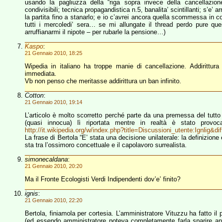
usando la pagliuzza della “riga sopra invece della cancellazio
condivisibili; tecnica propagandistica n.5, banalita’ scintillanti; s’e
la partita fino a stanarlo; e io c’avrei ancora quella scommessa in 
tutti i mercoledi’ sera… se mi allungate il thread perdo pure q
arruffianarmi il nipote – per rubarle la pensione…)
Kaspo
:
21 Gennaio 2010, 18:25
Wipedia in italiano ha troppe manie di cancellazione. Addirittur
immediata.
Vb non penso che meritasse addirittura un ban infinito.
Cotton
:
21 Gennaio 2010, 19:14
L’articolo è molto scorretto perché parte da una premessa del tutto
(quasi innocua) lì riportata mentre in realtà è stato provoc
http://it.wikipedia.org/w/index.php?title=Discussioni_utente:Ignlig
La frase di Bertola “E’ stata una decisione unilaterale: la definizione
sta tra l’ossimoro concettuale e il capolavoro surrealista.
simonecaldana
:
21 Gennaio 2010, 20:20
Ma il Fronte Ecologisti Verdi Indipendenti dov’e’ finito?
ignis
:
21 Gennaio 2010, 22:20
Bertola, finiamola per cortesia. L’amministratore Vituzzu ha fatto il 
(ed essendo amministratore poteva completamente farla sparire anch