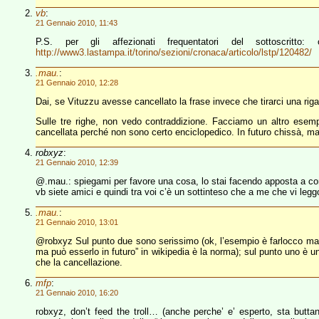
vb
:
21 Gennaio 2010, 11:43
P.S. per gli affezionati frequentatori del sottoscrit
http://www3.lastampa.it/torino/sezioni/cronaca/articolo/lstp/120482/
.mau.
:
21 Gennaio 2010, 12:28
Dai, se Vituzzu avesse cancellato la frase invece che tirarci una riga
Sulle tre righe, non vedo contraddizione. Facciamo un altro ese
cancellata perché non sono certo enciclopedico. In futuro chissà, ma
robxyz
:
21 Gennaio 2010, 12:39
@.mau.: spiegami per favore una cosa, lo stai facendo apposta a con
vb siete amici e quindi tra voi c’è un sottinteso che a me che vi leg
.mau.
:
21 Gennaio 2010, 13:01
@robxyz Sul punto due sono serissimo (ok, l’esempio è farlocco ma
ma può esserlo in futuro” in wikipedia è la norma); sul punto uno è u
che la cancellazione.
mfp
:
21 Gennaio 2010, 16:20
robxyz, don’t feed the troll… (anche perche’ e’ esperto, sta butta