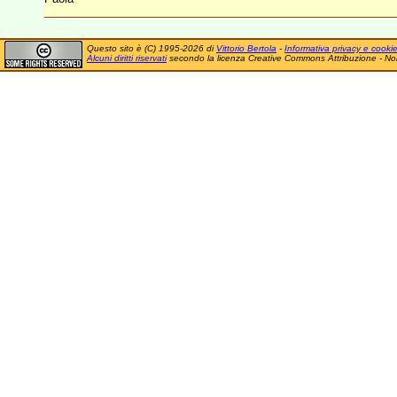
Questo sito è (C) 1995-2026 di
Vittorio Bertola
-
Informativa privacy e cooki
Alcuni diritti riservati
secondo la licenza Creative Commons Attribuzione - No