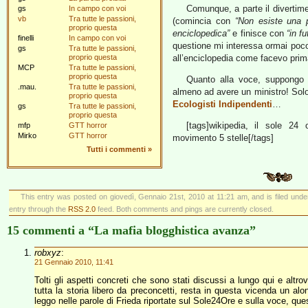
Comunque, a parte il divertim
gs
In campo con voi
vb
Tra tutte le passioni,
(comincia con
“Non esiste una 
proprio questa
enciclopedica”
e finisce con
“in f
finelli
In campo con voi
questione mi interessa ormai poco;
gs
Tra tutte le passioni,
proprio questa
all’enciclopedia come facevo prim
MCP
Tra tutte le passioni,
proprio questa
Quanto alla voce, suppongo c
.mau.
Tra tutte le passioni,
almeno ad avere un ministro! Solo
proprio questa
Ecologisti Indipendenti
…
gs
Tra tutte le passioni,
proprio questa
[tags]wikipedia, il sole 24 
mfp
GTT horror
Mirko
GTT horror
movimento 5 stelle[/tags]
Tutti i commenti
»
This entry was posted on giovedì, Gennaio 21st, 2010 at 11:21 am, and is filed und
entry through the
RSS 2.0
feed. Both comments and pings are currently closed.
15 commenti a “La mafia blogghistica avanza”
robxyz
:
21 Gennaio 2010, 11:41
Tolti gli aspetti concreti che sono stati discussi a lungo qui e al
tutta la storia libero da preconcetti, resta in questa vicenda un alo
leggo nelle parole di Frieda riportate sul Sole24Ore e sulla voce, q