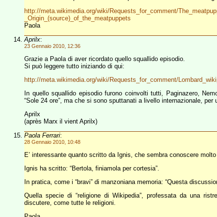
http://meta.wikimedia.org/wiki/Requests_for_comment/The_meatpu
_Origin_(source)_of_the_meatpuppets
Paola
Aprilx
:
23 Gennaio 2010, 12:36
Grazie a Paola di aver ricordato quello squallido episodio.
Si può leggere tutto iniziando di qui:
http://meta.wikimedia.org/wiki/Requests_for_comment/Lombard_wik
In quello squallido episodio furono coinvolti tutti, Paginazero, N
“Sole 24 ore”, ma che si sono sputtanati a livello internazionale, per 
Aprilx
(après Marx il vient Aprilx)
Paola Ferrari
:
28 Gennaio 2010, 10:48
E’ interessante quanto scritto da Ignis, che sembra conoscere molto b
Ignis ha scritto: “Bertola, finiamola per cortesia”.
In pratica, come i “bravi” di manzoniana memoria: “Questa discussion
Quella specie di “religione di Wikipedia”, professata da una ristre
discutere, come tutte le religioni.
Paola