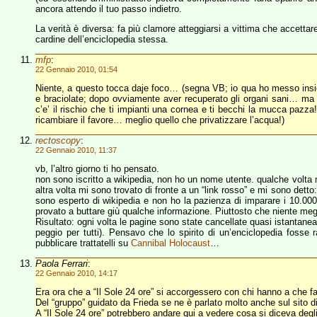
ancora attendo il tuo passo indietro.
La verità è diversa: fa più clamore atteggiarsi a vittima che accettar
cardine dell’enciclopedia stessa.
mfp
:
22 Gennaio 2010, 01:54
Niente, a questo tocca daje foco… (segna VB; io qua ho messo insiem
e braciolate; dopo ovviamente aver recuperato gli organi sani… ma c
c’e’ il rischio che ti impianti una cornea e ti becchi la mucca pazz
ricambiare il favore… meglio quello che privatizzare l’acqua!)
rectoscopy
:
22 Gennaio 2010, 11:37
vb, l’altro giorno ti ho pensato.
non sono iscritto a wikipedia, non ho un nome utente. qualche volta 
altra volta mi sono trovato di fronte a un “link rosso” e mi sono de
sono esperto di wikipedia e non ho la pazienza di imparare i 10.000
provato a buttare giù qualche informazione. Piuttosto che niente meg
Risultato: ogni volta le pagine sono state cancellate quasi istantane
peggio per tutti). Pensavo che lo spirito di un’enciclopedia fosse 
pubblicare trattatelli su
Cannibal Holocaust
…
Paola Ferrari
:
22 Gennaio 2010, 14:17
Era ora che a “Il Sole 24 ore” si accorgessero con chi hanno a che fa
Del “gruppo” guidato da Frieda se ne è parlato molto anche sul sito d
A “Il Sole 24 ore” potrebbero andare qui a vedere cosa si diceva degli 