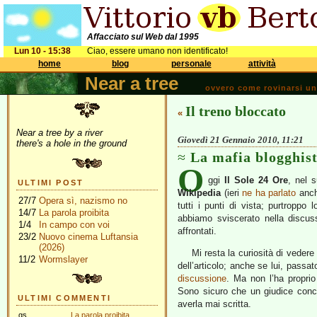
Affacciato sul Web dal 1995
Lun 10 - 15:38
Ciao, essere umano non identificato!
home
blog
personale
attività
Near a tree
ovvero come rovinarsi una 
Il treno bloccato
«
Near a tree by a river
Giovedì 21 Gennaio 2010, 11:21
there's a hole in the ground
La mafia blogghis
O
ggi
Il Sole 24 Ore
, nel 
ULTIMI POST
Wikipedia
(ieri
ne ha parlato
anc
27/7
Opera sì, nazismo no
tutti i punti di vista; purtropp
14/7
La parola proibita
abbiamo sviscerato nella discus
1/4
In campo con voi
affrontati.
23/2
Nuovo cinema Luftansia
(2026)
Mi resta la curiosità di veder
11/2
Wormslayer
dell’articolo; anche se lui, passat
discussione
. Ma non l’ha propri
Sono sicuro che un giudice conc
ULTIMI COMMENTI
averla mai scritta.
gs
La parola proibita