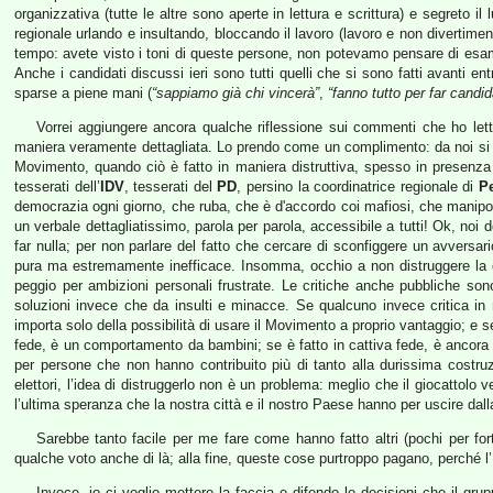
organizzativa (tutte le altre sono aperte in lettura e scrittura) e segreto i
regionale urlando e insultando, bloccando il lavoro (lavoro e non divertimento
tempo: avete visto i toni di queste persone, non potevamo pensare di esami
Anche i candidati discussi ieri sono tutti quelli che si sono fatti avanti 
sparse a piene mani (
“sappiamo già chi vincerà”
,
“fanno tutto per far candi
Vorrei aggiungere ancora qualche riflessione sui commenti che ho letto
maniera veramente dettagliata. Lo prendo come un complimento: da noi si
Movimento, quando ciò è fatto in maniera distruttiva, spesso in presenza e co
tesserati dell’
IDV
, tesserati del
PD
, persino la coordinatrice regionale di
P
democrazia ogni giorno, che ruba, che è d'accordo coi mafiosi, che manipol
un verbale dettagliatissimo, parola per parola, accessibile a tutti! Ok, noi
far nulla; per non parlare del fatto che cercare di sconfiggere un avversar
pura ma estremamente inefficace. Insomma, occhio a non distruggere la cr
peggio per ambizioni personali frustrate. Le critiche anche pubbliche so
soluzioni invece che da insulti e minacce. Se qualcuno invece critica in 
importa solo della possibilità di usare il Movimento a proprio vantaggio; e 
fede, è un comportamento da bambini; se è fatto in cattiva fede, è ancora p
per persone che non hanno contribuito più di tanto alla durissima costru
elettori, l’idea di distruggerlo non è un problema: meglio che il giocattolo
l’ultima speranza che la nostra città e il nostro Paese hanno per uscire da
Sarebbe tanto facile per me fare come hanno fatto altri (pochi per fort
qualche voto anche di là; alla fine, queste cose purtroppo pagano, perché l’
Invece, io ci voglio mettere la faccia e difendo le decisioni che il g