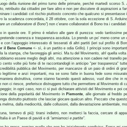
l luogo della riunione del primo turno delle primarie, perché martedì scorso S. 
, retribuito dai cittadini per fare altro e non per discutere di aspirazioni a fa
nare i candidati col rischio piuttosto concreto che qualcuno si presentasse 
entro la scadenza concordata, il 28 ottobre, con la sola eccezione di S. Ardu
dare un collaboratore di Bono”
) non c’erano collaboratori di Bono tra i candidati
 in queste ore. Il primo è relativo alle gare di purezza: vedo tantissime p
 pretende coerenza e trasparenza assoluta. Lo prendo un po’ meno come un 
n l’appoggio interessato di tesserati di altri partiti (ieri sul profilo di Bon
er il Bene Comune
<- sì, è un partito e odia Grillo). I principi sono important
a la stampa, che favoreggia gli amici. Ma tu del Movimento, ah! quella volta 
 dobbiamo essere meglio degli altri, ma attenzione a non cadere nel tranello p
io cento volte più forte di te raccontandogli in anticipo "per trasparenza" t
edibilità pubblica del Movimento, per mancanze di un paio di ordini di gran
no legittime e anzi importanti, ma se sono fatte in buona fede sono misura
maniera distruttiva, come stanno facendo questi adesso, vuol dire che in re
se non ci riesce, preferisce distruggere tutto che permettere al Movimento di c
eggio; in ogni caso, non ci si può dichiarare attivisti del Movimento e poi ce
zione della popolarità del Movimento in
Piemonte
, alle giornate al freddo 
 venga distrutto piuttosto che lasciar giocare qualcun altro. Peccato che quest
lla melma, dalla mediocrità, dalle collusioni, dalla devastazione ambientale, 
una, temevo di più): tirarsi indietro, non metterci la faccia, cercare di appa
Italia è un Paese di pavidi e di
“armiamoci e partite”
.
ruppo ha preso, persino quelle che non ho inizialmente condiviso. Forse mi c