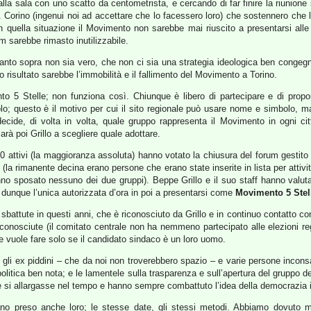
lla sala con uno scatto da centometrista, e cercando di far finire la riunion
. Corino (ingenui noi ad accettare che lo facessero loro) che sostennero che 
 quella situazione il Movimento non sarebbe mai riuscito a presentarsi alle 
m sarebbe rimasto inutilizzabile.
o sopra non sia vero, che non ci sia una strategia ideologica ben congegnat
o risultato sarebbe l’immobilità e il fallimento del Movimento a Torino.
o 5 Stelle; non funziona così. Chiunque è libero di partecipare e di prop
; questo è il motivo per cui il sito regionale può usare nome e simbolo, ma l
ecide, di volta in volta, quale gruppo rappresenta il Movimento in ogni c
rà poi Grillo a scegliere quale adottare.
ttivi (la maggioranza assoluta) hanno votato la chiusura del forum gestito 
la rimanente decina erano persone che erano state inserite in lista per attivi
no sposato nessuno dei due gruppi). Beppe Grillo e il suo staff hanno valutat
 dunque l’unica autorizzata d’ora in poi a presentarsi come
Movimento 5 Stell
attute in questi anni, che è riconosciuto da Grillo e in continuo contatto con 
osciute (il comitato centrale non ha nemmeno partecipato alle elezioni region
e vuole fare solo se il candidato sindaco è un loro uomo.
gli ex piddini – che da noi non troverebbero spazio – e varie persone incons
a politica ben nota; e le lamentele sulla trasparenza e sull’apertura del gruppo d
e si allargasse nel tempo e hanno sempre combattuto l’idea della democrazia in
 preso anche loro; le stesse date, gli stessi metodi. Abbiamo dovuto mant