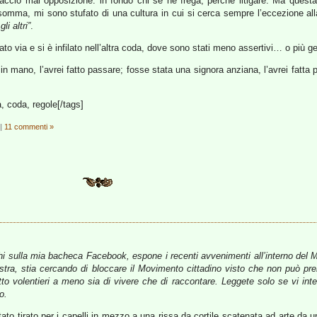
faccio mai opposizione: in fondo chi se ne frega, perché litigare. Ma ques
omma, mi sono stufato di una cultura in cui si cerca sempre l’eccezione all
i altri”
.
ato via e si è infilato nell’altra coda, dove sono stati meno assertivi… o più ge
n mano, l’avrei fatto passare; fosse stata una signora anziana, l’avrei fatta
, coda, regole[/tags]
|
11 commenti »
chi sulla mia bacheca Facebook, espone i recenti avvenimenti all’interno del 
stra, stia cercando di bloccare il Movimento cittadino visto che non può pre
 fatto volentieri a meno sia di vivere che di raccontare. Leggete solo se vi in
o.
 stato tirato per i capelli in mezzo a una rissa da cortile scatenata ad arte da 