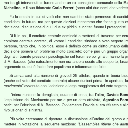
ma tra gli intervenuti ci furono anche un ex consigliere comunale della
Ma
Nichelino
, e il suo fidanzato
Carlo Ferreri
(sono altri due nomi che vedrete 
Fu la serata in cui si votò che non sarebbe stato permesso di candidar
candidarsi in futuro, ma per queste elezioni ritenemmo che fosse giusto evi
decisione, discussione di cui i due ex piddini succitati furono i protagonisti.
Di lì in poi, il comitato centrale cominciò a mettersi di traverso per ce
comitato centrale contrari, di votare i candidati sindaco a voto segreto in
persone, tanto che, in politica, esso è definito come un diritto umano dal
decisione poneva un problema molto concreto: come può un gruppo organizz
degli altri tramite pressioni psicologiche sul forum se poi gli altri hanno 
di A. Baracco (che naturalmente non era ancora uscito allo scoperto, lasc
argomento su cui è facile fare populismo e infiammare le folle.
Si arriva così alla riunione di giovedì 28 ottobre, quando in teoria bi
(anche col voto del comitato centrale) alcune riunioni prima. In apertura, l
movimento”
avvenuta con l’adozione a larga maggioranza del voto segreto.
L’intera riunione fu deragliata; durante di essa, tra l’altro,
Davide Bon
l’espulsione dal Movimento per me e per un altro attivista,
Agostino Form
ostici per l’elezione di A. Baracco. Ovviamente Davide si era rifiutato e a
rivoluzionari di sinistra).
Più volte cercammo di riportare la discussione all’ordine del giorno e pi
mettere in votazione la seguente mozione:
“L’assemblea ritiene che adott