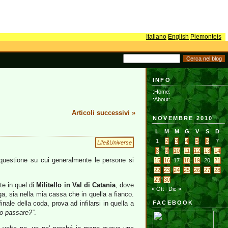
Italiano
English
Piemonteis
INFO
:Home:
:About:
Articoli successivi »
NOVEMBRE 2010
L
M
M
G
V
S
D
1
2
3
4
5
6
7
Life&Universe
8
9
10
11
12
13
14
na questione su cui generalmente le persone si
15
16
17
18
19
20
21
22
23
24
25
26
27
28
29
30
te in quel di
Militello in Val di Catania
, dove
« Ott
Dic »
ga, sia nella mia cassa che in quella a fianco.
ale della coda, prova ad infilarsi in quella a
FACEBOOK
o passare?”
.