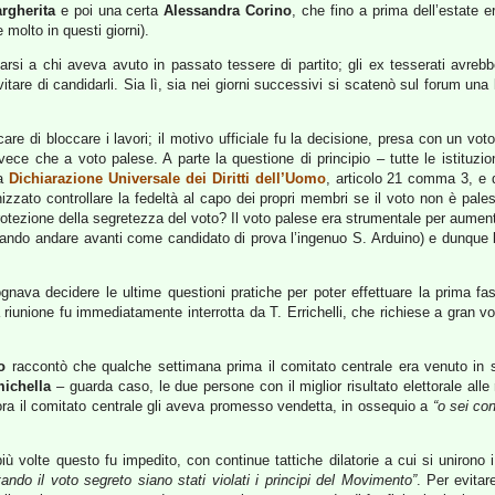
rgherita
e poi una certa
Alessandra Corino
, che fino a prima dell’estate 
molto in questi giorni).
si a chi aveva avuto in passato tessere di partito; gli ex tesserati avrebb
tare di candidarli. Sia lì, sia nei giorni successivi si scatenò sul forum una
rcare di bloccare i lavori; il motivo ufficiale fu la decisione, presa con un v
vece che a voto palese. A parte la questione di principio – tutte le istituzi
la
Dichiarazione Universale dei Diritti dell’Uomo
, articolo 21 comma 3, e d
ato controllare la fedeltà al capo dei propri membri se il voto non è pales
la protezione della segretezza del voto? Il voto palese era strumentale per aum
iando andare avanti come candidato di prova l’ingenuo S. Arduino) e dunque 
sognava decidere le ultime questioni pratiche per poter effettuare la prima 
a riunione fu immediatamente interrotta da T. Errichelli, che richiese a gran vo
o
raccontò che qualche settimana prima il comitato centrale era venuto in seg
ichella
– guarda caso, le due persone con il miglior risultato elettorale alle 
llora il comitato centrale gli aveva promesso vendetta, in ossequio a
“o sei con
ù volte questo fu impedito, con continue tattiche dilatorie a cui si unirono i d
ando il voto segreto siano stati violati i principi del Movimento”
. Per evitar