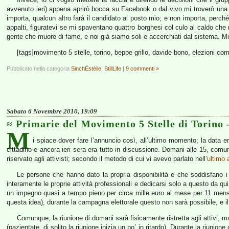
avvenuto ieri) appena aprirò bocca su Facebook o dal vivo mi troverò un
importa, qualcun altro farà il candidato al posto mio; e non importa, perché
appalti, figuratevi se mi spaventano quattro borghesi col culo al caldo che
gente che muore di fame, e noi già siamo soli e accerchiati dal sistema. Mi f
[tags]movimento 5 stelle, torino, beppe grillo, davide bono, elezioni com
Pubblicato nella categoria
SinchËstèile
,
StillLife
|
9 commenti »
Sabato 6 Novembre 2010, 19:09
Primarie del Movimento 5 Stelle di Torino 
M
i spiace dover fare l’annuncio così, all’ultimo momento; la data 
cittadino e ancora ieri sera era tutto in discussione. Domani alle 15, comu
riservato agli attivisti; secondo il metodo di cui vi avevo parlato nell’
ultimo
Le persone che hanno dato la propria disponibilità e che soddisfano i 
interamente le proprie attività professionali e dedicarsi solo a questo da 
un impegno quasi a tempo pieno per circa mille euro al mese per 11 mensili
questa idea), durante la campagna elettorale questo non sarà possibile, e il
Comunque, la riunione di domani sarà fisicamente ristretta agli attivi,
(pazientate, di solito la riunione inizia un po’ in ritardo). Durante la riuni