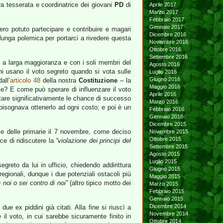
era tesserata e coordinatrice dei giovani
PD
di
Aprile 2017
Marzo 2017
Febbraio 2017
Gennaio 2017
ero potuto partecipare e contribuire e magari
Dicembre 2016
 lunga polemica per portarci a rivedere questa
Novembre 2016
Ottobre 2016
Settembre 2016
oto a larga maggioranza e con i soli membri del
Agosto 2016
oni usano il voto segreto quando si vota sulle
Luglio 2016
Giugno 2016
all’
articolo 48
della nostra
Costituzione
– la
Maggio 2016
e? E come può sperare di influenzare il voto
Aprile 2016
entare significativamente le chance di successo
Marzo 2016
bisognava ottenerlo ad ogni costo; e poi è un
Febbraio 2016
Gennaio 2016
Dicembre 2015
fase delle primarie il 7 novembre, come deciso
Novembre 2015
Ottobre 2015
ce di ridiscutere la
“violazione dei principi del
Settembre 2015
Agosto 2015
Luglio 2015
reto da lui in ufficio, chiedendo addirittura
Giugno 2015
regionali, dunque i due potenziali ostacoli più
Maggio 2015
 noi o sei contro di noi”
(altro tipico motto dei
Marzo 2015
Febbraio 2015
Gennaio 2015
Dicembre 2014
ue ex piddini già citati. Alla fine si riuscì a
Novembre 2014
e il voto, in cui sarebbe sicuramente finito in
Ottobre 2014