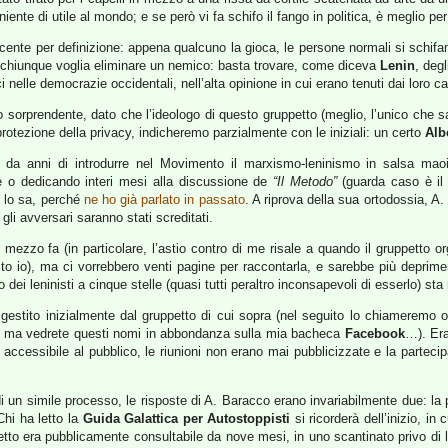
ente di utile al mondo; e se però vi fa schifo il fango in politica, è meglio pe
vincente per definizione: appena qualcuno la gioca, le persone normali si sch
r chiunque voglia eliminare un nemico: basta trovare, come diceva
Lenin
, deg
ci nelle democrazie occidentali, nell’alta opinione in cui erano tenuti dai loro ca
o sorprendente, dato che l’ideologo di questo gruppetto (meglio, l’unico che 
rotezione della privacy, indicheremo parzialmente con le iniziali: un certo
Alb
da anni di introdurre nel Movimento il marxismo-leninismo in salsa mao
e o dedicando interi mesi alla discussione de
“Il Metodo”
(guarda caso è il 
g lo sa, perché
ne ho già parlato in passato
. A riprova della sua ortodossia, 
gli avversari saranno stati screditati.
mezzo fa (in particolare, l’astio contro di me risale a quando il gruppetto o
o io), ma ci vorrebbero venti pagine per raccontarla, e sarebbe più deprimen
ei leninisti a cinque stelle (quasi tutti peraltro inconsapevoli di esserlo) sta 
gestito inizialmente dal gruppetto di cui sopra (nel seguito lo chiameremo 
 ma vedrete questi nomi in abbondanza sulla mia bacheca
Facebook
…). Era
accessibile al pubblico, le riunioni non erano mai pubblicizzate e la partecip
di un simile processo, le risposte di A. Baracco erano invariabilmente due: la
Chi ha letto la
Guida Galattica per Autostoppisti
si ricorderà dell’inizio, in
getto era pubblicamente consultabile da nove mesi, in uno scantinato privo d