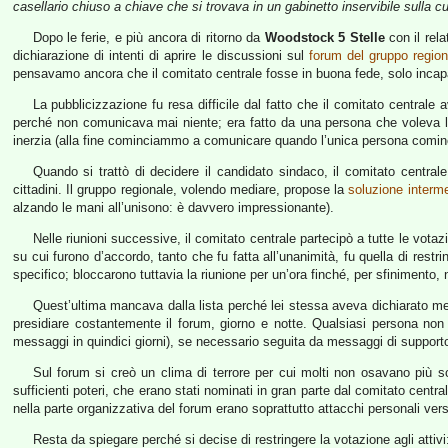
casellario chiuso a chiave che si trovava in un gabinetto inservibile sulla cui
Dopo le ferie, e più ancora di ritorno da
Woodstock 5 Stelle
con il rel
dichiarazione di intenti di aprire le discussioni sul
forum del gruppo region
pensavamo ancora che il comitato centrale fosse in buona fede, solo incapace
La pubblicizzazione fu resa difficile dal fatto che il comitato centra
perché non comunicava mai niente; era fatto da una persona che voleva 
inerzia (alla fine cominciammo a comunicare quando l’unica persona cominciò
Quando si trattò di decidere il candidato sindaco, il comitato centrale
cittadini. Il gruppo regionale, volendo mediare, propose la
soluzione interm
alzando le mani all’unisono: è davvero impressionante).
Nelle riunioni successive, il comitato centrale partecipò a tutte le vota
su cui furono d’accordo, tanto che fu fatta all’unanimità, fu quella di restri
specifico; bloccarono tuttavia la riunione per un’ora finché, per sfinimento
Quest’ultima mancava dalla lista perché lei stessa aveva dichiarato mes
presidiare costantemente il forum, giorno e notte. Qualsiasi persona non
messaggi in quindici giorni), se necessario seguita da messaggi di supporto d
Sul forum si creò un clima di terrore per cui molti non osavano più sc
sufficienti poteri, che erano stati nominati in gran parte dal comitato cent
nella parte organizzativa del forum erano soprattutto attacchi personali ver
Resta da spiegare perché si decise di restringere la votazione agli attiv