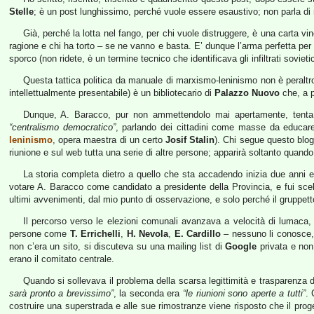
Stelle
; è un post lunghissimo, perché vuole essere esaustivo; non parla di ni
Già, perché la lotta nel fango, per chi vuole distruggere, è una carta 
ragione e chi ha torto – se ne vanno e basta. E’ dunque l’arma perfetta pe
sporco (non ridete, è un termine tecnico che identificava gli infiltrati sovieti
Questa tattica politica da manuale di marxismo-leninismo non è peraltr
intellettualmente presentabile) è un bibliotecario di
Palazzo Nuovo
che, a p
Dunque, A. Baracco, pur non ammettendolo mai apertamente, tenta 
“centralismo democratico”
, parlando dei cittadini come masse da educar
leninismo
, opera maestra di un certo
Josif Stalin
). Chi segue questo blo
riunione e sul web tutta una serie di altre persone; apparirà soltanto quando 
La storia completa dietro a quello che sta accadendo inizia due anni e 
votare A. Baracco come candidato a presidente della Provincia, e fui scelt
ultimi avvenimenti, dal mio punto di osservazione, e solo perché il gruppetto d
Il percorso verso le elezioni comunali avanzava a velocità di lumaca, 
persone come
T. Errichelli
,
H. Nevola
,
E. Cardillo
– nessuno li conosce,
non c’era un sito, si discuteva su una mailing list di
Google
privata e non 
erano il comitato centrale.
Quando si sollevava il problema della scarsa legittimità e trasparenza 
sarà pronto a brevissimo”
, la seconda era
“le riunioni sono aperte a tutti”
. 
costruire una superstrada e alle sue rimostranze viene risposto che il pro