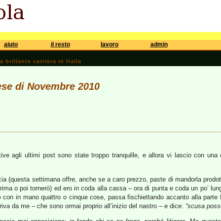
aiuto
il resto
lavoro
admin
brillante carriera in Italia
mese di Novembre 2010
ative agli ultimi post sono state troppo tranquille, e allora vi lascio con u
cia (questa settimana offre, anche se a caro prezzo, paste di mandorla prodot
rima o poi tornerò) ed ero in coda alla cassa – ora di punta e coda un po’ lun
 con in mano quattro o cinque cose, passa fischiettando accanto alla parte fin
riva da me – che sono ormai proprio all’inizio del nastro – e dice:
“scusa poss