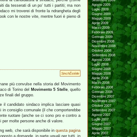
Settembre 2009
Agosto 2009
 da tesserati di un po’ tutti i partiti; ma non
Luglio 2009
ndaco mi troverei di fronte la ndrangheta degli
Giugno 2009
k con le nostre vite, mentre fuori è pieno di
Maggio 2009
Aprile 2009
Marzo 2009
Febbraio 2009
Gennaio 2009
Dicembre 2008
Novembre 2008
Ottobre 2008
Settembre 2008
Agosto 2008
Luglio 2008
Giugno 2008
SinchËstèile
Maggio 2008
Aprile 2008
Marzo 2008
imane più convulse nella storia del Movimento
Febbraio 2008
daco di Torino del
Movimento 5 Stelle
, quello
Gennaio 2008
ze finali del gruppo.
Dicembre 2007
Novembre 2007
e il candidato sindaco implica lasciare quasi
Ottobre 2007
tti in consiglio comunale (il che comporterebbe
Settembre 2007
Agosto 2007
ente ruotare (anche se ci sono pro e contro a
Luglio 2007
si per molte persone anche di valore.
Giugno 2007
Maggio 2007
ing web, che sarà disponibile in
questa pagina
Aprile 2007
toposto a domande, in parte uguali per tutti, in