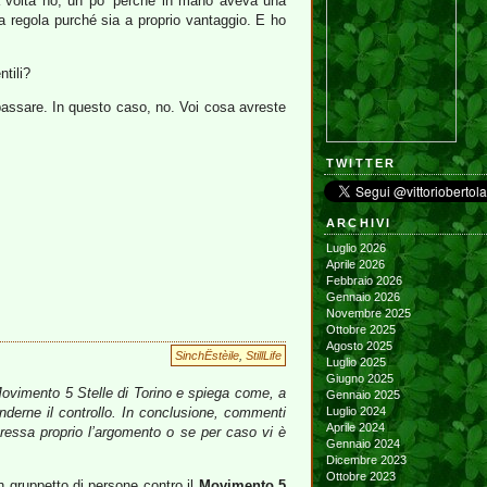
ta volta no, un po’ perché in mano aveva una
a regola purché sia a proprio vantaggio. E ho
ntili?
 passare. In questo caso, no. Voi cosa avreste
TWITTER
ARCHIVI
Luglio 2026
Aprile 2026
Febbraio 2026
Gennaio 2026
Novembre 2025
Ottobre 2025
Agosto 2025
SinchËstèile
,
StillLife
Luglio 2025
Giugno 2025
Movimento 5 Stelle di Torino e spiega come, a
Gennaio 2025
nderne il controllo. In conclusione, commenti
Luglio 2024
Aprile 2024
teressa proprio l’argomento o se per caso vi è
Gennaio 2024
Dicembre 2023
Ottobre 2023
un gruppetto di persone contro il
Movimento 5