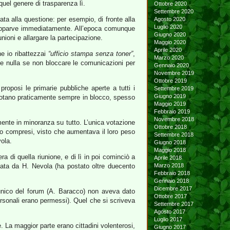
uel genere di trasparenza lì.
Ottobre 2020
Settembre 2020
ata alla questione: per esempio, di fronte alla
Agosto 2020
Luglio 2020
 apparve immediatamente. All’epoca comunque
Giugno 2020
nioni e allargare la partecipazione.
Maggio 2020
Aprile 2020
he io ribattezzai
“ufficio stampa senza toner”
,
Marzo 2020
 nulla se non bloccare le comunicazioni per
Gennaio 2020
Novembre 2019
Ottobre 2019
proposi le primarie pubbliche aperte a tutti i
Settembre 2019
Giugno 2019
 (votano praticamente sempre in blocco, spesso
Maggio 2019
Febbraio 2019
Novembre 2018
rmente in minoranza su tutto. L’unica votazione
Ottobre 2018
 loro compresi, visto che aumentava il loro peso
Settembre 2018
vola.
Giugno 2018
Maggio 2018
 di quella riunione, e di lì in poi cominciò a
Aprile 2018
cata da H. Nevola (ha postato oltre duecento
Marzo 2018
Febbraio 2018
Gennaio 2018
Dicembre 2017
e unico del forum (A. Baracco) non aveva dato
Ottobre 2017
personali erano permessi). Quel che si scriveva
Settembre 2017
Agosto 2017
Luglio 2017
. La maggior parte erano cittadini volenterosi,
Giugno 2017