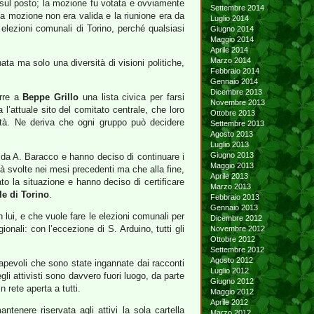
e sul posto; la mozione fu votata e ovviamente
Settembre 2014
la mozione non era valida e la riunione era da
Luglio 2014
elezioni comunali di Torino, perché qualsiasi
Giugno 2014
Maggio 2014
Aprile 2014
Marzo 2014
a ma solo una diversità di visioni politiche,
Febbraio 2014
Gennaio 2014
Dicembre 2013
orre a
Beppe Grillo
una lista civica per farsi
Novembre 2013
’attuale sito del comitato centrale, che loro
Ottobre 2013
ittà. Ne deriva che ogni gruppo può decidere
Settembre 2013
Agosto 2013
Luglio 2013
Giugno 2013
da A. Baracco e hanno deciso di continuare i
Maggio 2013
tà svolte nei mesi precedenti ma che alla fine,
Aprile 2013
o la situazione e hanno deciso di certificare
Marzo 2013
e di Torino
.
Febbraio 2013
Gennaio 2013
lui, e che vuole fare le elezioni comunali per
Dicembre 2012
ali: con l’eccezione di S. Arduino, tutti gli
Novembre 2012
Ottobre 2012
Settembre 2012
Agosto 2012
apevoli che sono state ingannate dai racconti
Luglio 2012
egli attivisti sono davvero fuori luogo, da parte
Giugno 2012
 rete aperta a tutti.
Maggio 2012
Aprile 2012
enere riservata agli attivi la sola cartella
Marzo 2012