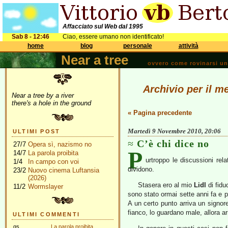
Affacciato sul Web dal 1995
Sab 8 - 12:46
Ciao, essere umano non identificato!
home
blog
personale
attività
Near a tree
ovvero come rovinarsi una 
Archivio per il 
Near a tree by a river
there's a hole in the ground
« Pagina precedente
Martedì 9 Novembre 2010, 20:06
ULTIMI POST
C’è chi dice no
27/7
Opera sì, nazismo no
P
14/7
La parola proibita
urtroppo le discussioni rel
1/4
In campo con voi
dividono.
23/2
Nuovo cinema Luftansia
(2026)
Stasera ero al mio
Lidl
di fidu
11/2
Wormslayer
sono stato ormai sette anni fa e p
A un certo punto arriva un signore
fianco, lo guardano male, allora ar
ULTIMI COMMENTI
gs
La parola proibita