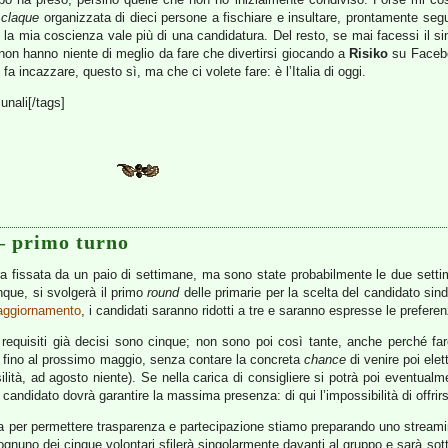
a
claque
organizzata di dieci persone a fischiare e insultare, prontamente seguiti
 la mia coscienza vale più di una candidatura. Del resto, se mai facessi il si
 non hanno niente di meglio da fare che divertirsi giocando a
Risiko
su Faceboo
a incazzare, questo sì, ma che ci volete fare: è l’Italia di oggi.
unali[/tags]
– primo turno
era fissata da un paio di settimane, ma sono state probabilmente le due sett
nque, si svolgerà il primo
round
delle primarie per la scelta del candidato sin
 aggiornamento
, i candidati saranno ridotti a tre e saranno espresse le preferen
requisiti già decisi sono cinque; non sono poi così tante, anche perché far
qui fino al prossimo maggio, senza contare la concreta
chance
di venire poi ele
tà, ad agosto niente). Se nella carica di consigliere si potrà poi eventualm
 candidato dovrà garantire la massima presenza: di qui l’impossibilità di offrir
 ma per permettere trasparenza e partecipazione stiamo preparando uno stream
one ognuno dei cinque volontari sfilerà singolarmente davanti al gruppo e sarà sot