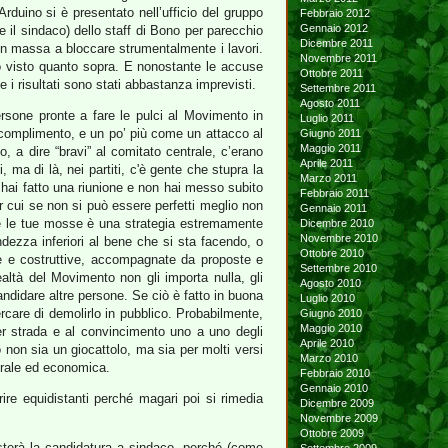
Arduino si è presentato nell’ufficio del gruppo
Febbraio 2012
Gennaio 2012
re il sindaco) dello staff di Bono per parecchio
Dicembre 2011
in massa a bloccare strumentalmente i lavori.
Novembre 2011
ino visto quanto sopra. E nonostante le accuse
Ottobre 2011
 e i risultati sono stati abbastanza imprevisti.
Settembre 2011
Agosto 2011
ersone pronte a fare le pulci al Movimento in
Luglio 2011
complimento, e un po’ più come un attacco al
Giugno 2011
Maggio 2011
o, a dire “bravi” al comitato centrale, c’erano
Aprile 2011
i, ma di là, nei partiti, c'è gente che stupra la
Marzo 2011
hai fatto una riunione e non hai messo subito
Febbraio 2011
er cui se non si può essere perfetti meglio non
Gennaio 2011
utte le tue mosse è una strategia estremamente
Dicembre 2010
Novembre 2010
dezza inferiori al bene che si sta facendo, o
Ottobre 2010
te e costruttive, accompagnate da proposte e
Settembre 2010
altà del Movimento non gli importa nulla, gli
Agosto 2010
andidare altre persone. Se ciò è fatto in buona
Luglio 2010
rcare di demolirlo in pubblico. Probabilmente,
Giugno 2010
Maggio 2010
per strada e al convincimento uno a uno degli
Aprile 2010
o non sia un giocattolo, ma sia per molti versi
Marzo 2010
morale ed economica.
Febbraio 2010
Gennaio 2010
rire equidistanti perché magari poi si rimedia
Dicembre 2009
Novembre 2009
Ottobre 2009
osterà la candidatura a sindaco, perché (come