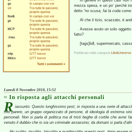
In genere in questi casi non 
gs
In campo con voi
mezza spesa, e un po’ perché ins
vb
Tra tutte le passioni,
detto
“no scusa, fai la coda come gl
proprio questa
finelli
In campo con voi
Al che il tizio, scazzato, è and
gs
Tra tutte le passioni,
proprio questa
Avesse avuto un solo oggetto i
MCP
Tra tutte le passioni,
proprio questa
fatto?
.mau.
Tra tutte le passioni,
proprio questa
[tags]lidl, supermercato, cassa
gs
Tra tutte le passioni,
proprio questa
Pubblicato nella categoria
Life&Universe
mfp
GTT horror
Mirko
GTT horror
Tutti i commenti
»
Lunedì 8 Novembre 2010, 15:52
In risposta agli attacchi personali
R
iassunto: Questo lunghissimo post, in risposta a una serie di attac
mio parere, un gruppo organizzato di persone, di ideologia di estrema sini
personali. Non si parla di politica ma di tristi beghe di cortile che avrei
venuto il dubbio che io sia un criminale assassino; da domani si parla d’altr
Ho scritto, riscritto, triscritto e quadriscritto questo post, dopo essere