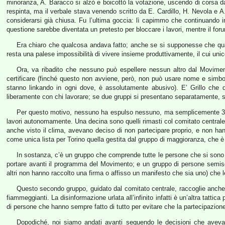
minoranza, A. Baracco si alzò e boicottò la votazione, uscendo di corsa da
respinta, ma il verbale stava venendo scritto da E. Cardillo, H. Nevola e A
considerarsi già chiusa. Fu l’ultima goccia: lì capimmo che continuando in
questione sarebbe diventata un pretesto per bloccare i lavori, mentre il foru
Era chiaro che qualcosa andava fatto; anche se si supponesse che quant
resta una palese impossibilità di vivere insieme produttivamente, il cui unic
Ora, va ribadito che nessuno può espellere nessun altro dal Moviment
certificare (finché questo non avviene, però, non può usare nome e simbolo
stanno linkando in ogni dove, è assolutamente abusivo). E’ Grillo che d
liberamente con chi lavorare; se due gruppi si presentano separatamente, sa
Per questo motivo, nessuno ha espulso nessuno, ma semplicemente 30 a
lavori autonomamente. Una decina sono quelli rimasti col comitato centrale (
anche visto il clima, avevano deciso di non partecipare proprio, e non han
come unica lista per Torino quella gestita dal gruppo di maggioranza, che è
In sostanza, c’è un gruppo che comprende tutte le persone che si sono sb
portare avanti il programma del Movimento; e un gruppo di persone semiscon
altri non hanno raccolto una firma o affisso un manifesto che sia uno) che l
Questo secondo gruppo, guidato dal comitato centrale, raccoglie anche 
fiammeggianti. La disinformazione urlata all’infinito infatti è un’altra tattic
di persone che hanno sempre fatto di tutto per evitare che la partecipazion
Dopodiché, noi siamo andati avanti seguendo le decisioni che avevano