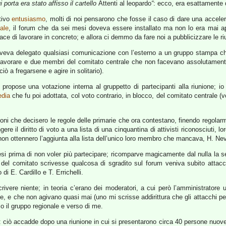
 porta era stato affisso il cartello
Attenti al leopardo
“
: ecco, era esattamente q
ativo
entusiasmo
, molti di noi pensarono che fosse il caso di dare una acceler
ale
, il forum che da sei mesi doveva essere installato ma non lo era mai
 di lavorare in concreto; e allora ci demmo da fare noi a pubblicizzare le riu
le aveva delegato qualsiasi comunicazione con l’esterno a un gruppo stampa c
lavorare e due membri del comitato centrale che non facevano assolutamente
 a fregarsene e agire in solitario).
 propose una votazione interna al gruppetto di partecipanti alla riunione; io 
edia
che fu poi adottata, col voto contrario, in blocco, del comitato centrale
zioni che decisero le regole delle primarie che ora contestano, finendo regola
ngere il diritto di voto a una lista di una cinquantina di attivisti riconosciuti,
, non ottennero l’aggiunta alla lista dell’unico loro membro che mancava, H. Ne
i prima di non voler più partecipare; ricomparve magicamente dal nulla la sera
 del comitato scrivesse qualcosa di sgradito sul forum veniva subito attac
i E. Cardillo e T. Errichelli.
rivere niente; in teoria c’erano dei moderatori, a cui però l’amministrator
rale, e che non agivano quasi mai (uno mi scrisse addirittura che gli attacchi 
so il gruppo regionale e verso di me.
i: ciò accadde dopo una riunione in cui si presentarono circa 40 persone nuove