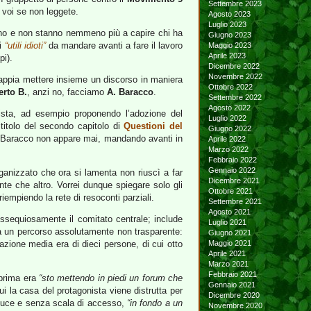
Settembre 2023
r voi se non leggete.
Agosto 2023
Luglio 2023
ifano e non stanno nemmeno più a capire chi ha
Giugno 2023
li
“utili idioti”
da mandare avanti a fare il lavoro
Maggio 2023
Aprile 2023
pi).
Dicembre 2022
Novembre 2022
sappia mettere insieme un discorso in maniera
Ottobre 2022
erto B.
, anzi no, facciamo
A. Baracco
.
Settembre 2022
Agosto 2022
ista, ad esempio proponendo l’adozione del
Luglio 2022
titolo del secondo capitolo di
Questioni del
Giugno 2022
A. Baracco non appare mai, mandando avanti in
Aprile 2022
Marzo 2022
Febbraio 2022
Gennaio 2022
rganizzato che ora si lamenta non riuscì a far
Dicembre 2021
te che altro. Vorrei dunque spiegare solo gli
Ottobre 2021
riempiendo la rete di resoconti parziali.
Settembre 2021
Agosto 2021
ossequiosamente il comitato centrale; include
Luglio 2021
 un percorso assolutamente non trasparente:
Giugno 2021
azione media era di dieci persone, di cui otto
Maggio 2021
Aprile 2021
Marzo 2021
Febbraio 2021
 prima era
“sto mettendo in piedi un forum che
Gennaio 2021
 cui la casa del protagonista viene distrutta per
Dicembre 2020
i luce e senza scala di accesso,
“in fondo a un
Novembre 2020