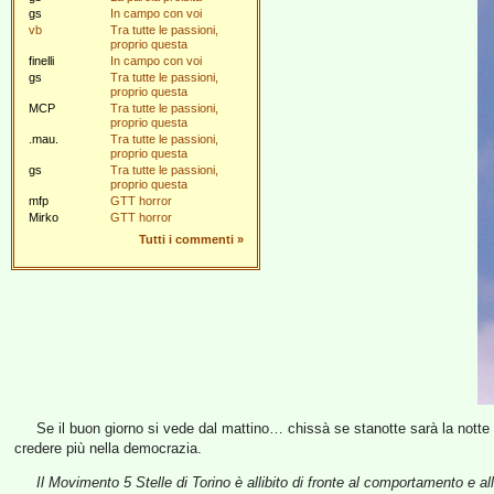
gs
In campo con voi
vb
Tra tutte le passioni,
proprio questa
finelli
In campo con voi
gs
Tra tutte le passioni,
proprio questa
MCP
Tra tutte le passioni,
proprio questa
.mau.
Tra tutte le passioni,
proprio questa
gs
Tra tutte le passioni,
proprio questa
mfp
GTT horror
Mirko
GTT horror
Tutti i commenti
»
Se il buon giorno si vede dal mattino… chissà se stanotte sarà la notte b
credere più nella democrazia.
Il Movimento 5 Stelle di Torino è allibito di fronte al comportamento e all