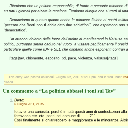
Riteniamo che un politico responsabile, di fronte a presunte minacce di o
su tutti i giornali per alzare la tensione. Temiamo dunque che si tratti di un
Denunciamo in questo quadro anche le minacce fisiche ai nostri milita
“peccato che Boeti non ti abbia dato due schiaffoni”
, che esprimono uno s
“democratico”
.
Un attacco violento delle forze dell’ordine ai manifestanti in Valsusa sa
politici, purtroppo sinora caduto nel vuoto, a visitare pacificamente il presi
particolare quelle come IDV e SEL che ospitano anche esponenti contrari al T
[tags]tav, chiomonte, esposito, pd, pace, violenza, valsusa[/tags]
This entry was posted on lunedì, Giugno 6th, 2011 at 6:17 pm, and is filed under
Ita
closed.
Un commento a “La politica abbassi i toni sul Tav”
Berto
:
6 Giugno 2011, 21:35
Io avrei una curiosità: perché in tutti questi anni di contestazioni a
ferroviaria etc. etc. passi nel comune di …….?”.”
Così finalmente si chiarirebbero le maggioranze e le minoranze. Altriment