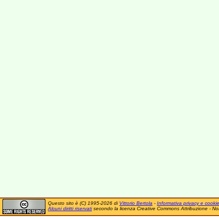
Questo sito è (C) 1995-2026 di
Vittorio Bertola
-
Informativa privacy e cooki
Alcuni diritti riservati
secondo la licenza Creative Commons Attribuzione - No