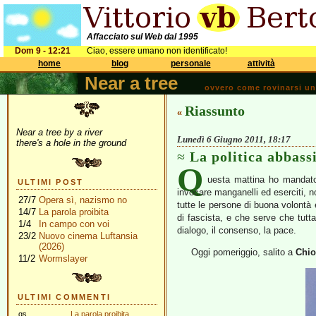
Affacciato sul Web dal 1995
Dom 9 - 12:21
Ciao, essere umano non identificato!
home
blog
personale
attività
Near a tree
ovvero come rovinarsi una 
Riassunto
«
Near a tree by a river
Lunedì 6 Giugno 2011, 18:17
there's a hole in the ground
La politica abbassi
Q
uesta mattina ho mandato
ULTIMI POST
invocare manganelli ed eserciti, 
27/7
Opera sì, nazismo no
tutte le persone di buona volontà 
14/7
La parola proibita
di fascista, e che serve che tutta 
1/4
In campo con voi
dialogo, il consenso, la pace.
23/2
Nuovo cinema Luftansia
(2026)
Oggi pomeriggio, salito a
Chi
11/2
Wormslayer
ULTIMI COMMENTI
gs
La parola proibita