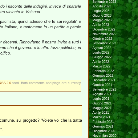
Settembre 2023
 i riscontri delle indagini, invece di spararle
Agosto 2023
Luglio 2023
ntro violento in Valsusa.
Giugno 2023
Maggio 2023
pacifista, quindi adesso che lo sai regolati”
e
Aprile 2023
 italiano, e tantomeno in un partito a parole
Dicembre 2022
Novembre 2022
Ottobre 2022
 decenni. Rinnoviamo il nostro invito a tutti i
Settembre 2022
mo che il governo e le altre forze politiche, in
Agosto 2022
Luglio 2022
cifico.
Giugno 2022
Aprile 2022
Marzo 2022
Febbraio 2022
Gennaio 2022
Dicembre 2021
RSS 2.0
feed. Both comments and pings are currently
Ottobre 2021
Settembre 2021
Agosto 2021
Luglio 2021
Giugno 2021
Maggio 2021
Aprile 2021
Marzo 2021
 comune, sul progetto? “Volete voi che la tratta
Febbraio 2021
Gennaio 2021
”.
Dicembre 2020
Novembre 2020