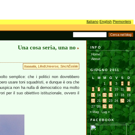
Italiano
English
Piemonteis
Una cosa seria, una no
INFO
»
:Home:
:About:
Itaaaalia
,
Life&Universe
,
SinchËstèile
GIUGNO 2011
lto semplice: che i politici non dovrebbero
L
M
M
G
V
S
D
ero usare toni squadristi, e dunque è ora che
1
2
3
4
5
auspica non ha nulla di democratico ma molto
6
7
8
9
10
11
12
ri per il suo obiettivo istituzionale, ovvero il
13
14
15
16
17
18
19
20
21
22
23
24
25
26
27
28
29
30
« Mag
Lug »
FACEBOOK