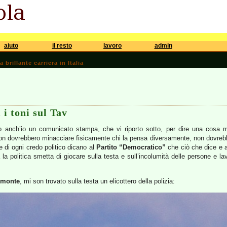
aiuto
il resto
lavoro
admin
brillante carriera in Italia
 i toni sul Tav
 anch’io un comunicato stampa, che vi riporto sotto, per dire una cosa mo
non dovrebbero minacciare fisicamente chi la pensa diversamente, non dovrebb
e di ogni credo politico dicano al
Partito “Democratico”
che ciò che dice e 
la politica smetta di giocare sulla testa e sull’incolumità delle persone e lavo
omonte
, mi son trovato sulla testa un elicottero della polizia: