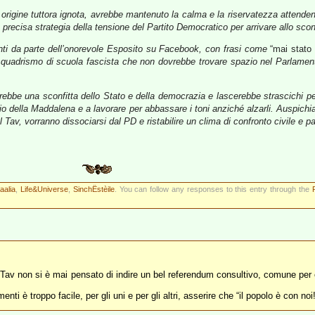
rigine tuttora ignota, avrebbe mantenuto la calma e la riservatezza attendendo
a precisa strategia della tensione del Partito Democratico per arrivare allo sco
nti da parte dell’onorevole Esposito su Facebook, con frasi come
“mai stato 
quadrismo di scuola fascista che non dovrebbe trovare spazio nel Parlamento
rebbe una sconfitta dello Stato e della democrazia e lascerebbe strascichi per
dio della Maddalena e a lavorare per abbassare i toni anziché alzarli. Auspichia
av, vorranno dissociarsi dal PD e ristabilire un clima di confronto civile e pa
aaalia
,
Life&Universe
,
SinchËstèile
. You can follow any responses to this entry through the
lla Tav non si è mai pensato di indire un bel referendum consultivo, comune per
i è troppo facile, per gli uni e per gli altri, asserire che “il popolo è con noi!