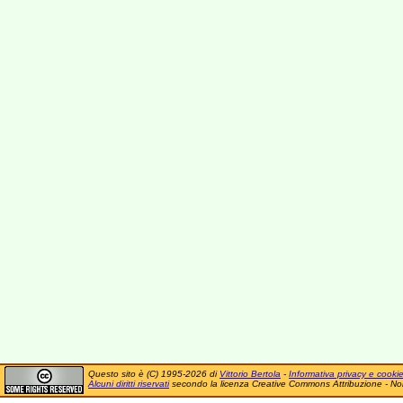
Questo sito è (C) 1995-2026 di
Vittorio Bertola
-
Informativa privacy e cooki
Alcuni diritti riservati
secondo la licenza Creative Commons Attribuzione - No