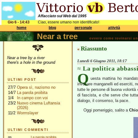
Affacciato sul Web dal 1995
Gio 6 - 14:43
Ciao, essere umano non identificato!
home
blog
personale
attività
Near a tree
ovvero come rovinarsi una 
Riassunto
«
Near a tree by a river
Lunedì 6 Giugno 2011, 18:17
there's a hole in the ground
La politica abbassi
Q
uesta mattina ho mandato
ULTIMI POST
invocare manganelli ed eserciti, 
27/7
Opera sì, nazismo no
tutte le persone di buona volontà 
14/7
La parola proibita
di fascista, e che serve che tutta 
1/4
In campo con voi
dialogo, il consenso, la pace.
23/2
Nuovo cinema Luftansia
(2026)
Oggi pomeriggio, salito a
Chi
11/2
Wormslayer
ULTIMI COMMENTI
gs
La parola proibita