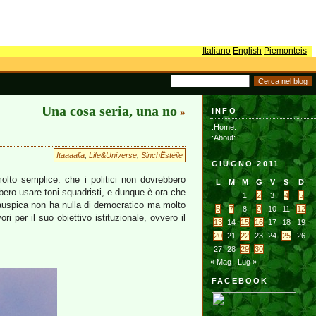
Italiano
English
Piemonteis
Una cosa seria, una no
INFO
»
:Home:
:About:
Itaaaalia
,
Life&Universe
,
SinchËstèile
GIUGNO 2011
lto semplice: che i politici non dovrebbero
L
M
M
G
V
S
D
ero usare toni squadristi, e dunque è ora che
1
2
3
4
5
auspica non ha nulla di democratico ma molto
6
7
8
9
10
11
12
ri per il suo obiettivo istituzionale, ovvero il
13
14
15
16
17
18
19
20
21
22
23
24
25
26
27
28
29
30
« Mag
Lug »
FACEBOOK