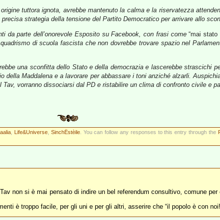
rigine tuttora ignota, avrebbe mantenuto la calma e la riservatezza attendendo
a precisa strategia della tensione del Partito Democratico per arrivare allo sco
nti da parte dell’onorevole Esposito su Facebook, con frasi come
“mai stato 
quadrismo di scuola fascista che non dovrebbe trovare spazio nel Parlamento
rebbe una sconfitta dello Stato e della democrazia e lascerebbe strascichi per
dio della Maddalena e a lavorare per abbassare i toni anziché alzarli. Auspichia
av, vorranno dissociarsi dal PD e ristabilire un clima di confronto civile e pa
aaalia
,
Life&Universe
,
SinchËstèile
. You can follow any responses to this entry through the
lla Tav non si è mai pensato di indire un bel referendum consultivo, comune per
i è troppo facile, per gli uni e per gli altri, asserire che “il popolo è con noi!