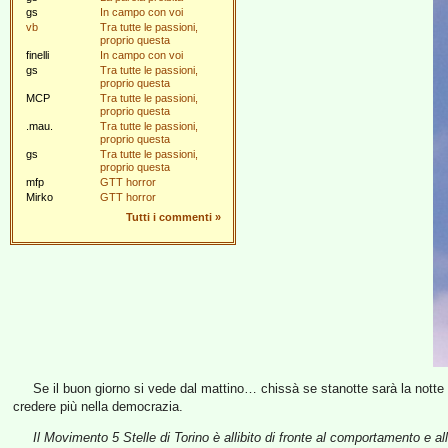
gs
In campo con voi
vb
Tra tutte le passioni,
proprio questa
finelli
In campo con voi
gs
Tra tutte le passioni,
proprio questa
MCP
Tra tutte le passioni,
proprio questa
.mau.
Tra tutte le passioni,
proprio questa
gs
Tra tutte le passioni,
proprio questa
mfp
GTT horror
Mirko
GTT horror
Tutti i commenti
»
Se il buon giorno si vede dal mattino… chissà se stanotte sarà la notte b
credere più nella democrazia.
Il Movimento 5 Stelle di Torino è allibito di fronte al comportamento e all