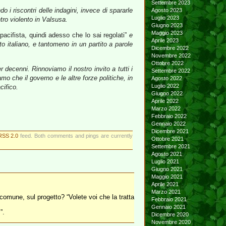
Settembre 2023
 i riscontri delle indagini, invece di spararle
Agosto 2023
Luglio 2023
ntro violento in Valsusa.
Giugno 2023
Maggio 2023
pacifista, quindi adesso che lo sai regolati”
e
Aprile 2023
 italiano, e tantomeno in un partito a parole
Dicembre 2022
Novembre 2022
Ottobre 2022
 decenni. Rinnoviamo il nostro invito a tutti i
Settembre 2022
mo che il governo e le altre forze politiche, in
Agosto 2022
Luglio 2022
cifico.
Giugno 2022
Aprile 2022
Marzo 2022
Febbraio 2022
Gennaio 2022
Dicembre 2021
RSS 2.0
feed. Both comments and pings are currently
Ottobre 2021
Settembre 2021
Agosto 2021
Luglio 2021
Giugno 2021
Maggio 2021
Aprile 2021
Marzo 2021
 comune, sul progetto? “Volete voi che la tratta
Febbraio 2021
Gennaio 2021
”.
Dicembre 2020
Novembre 2020