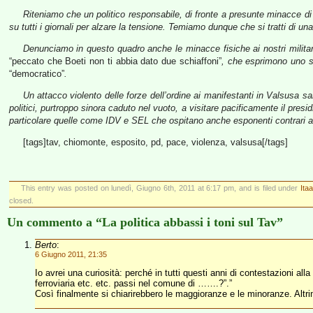
Riteniamo che un politico responsabile, di fronte a presunte minacce di o
su tutti i giornali per alzare la tensione. Temiamo dunque che si tratti di un
Denunciamo in questo quadro anche le minacce fisiche ai nostri milita
“peccato che Boeti non ti abbia dato due schiaffoni”
, che esprimono uno s
“democratico”
.
Un attacco violento delle forze dell’ordine ai manifestanti in Valsusa sa
politici, purtroppo sinora caduto nel vuoto, a visitare pacificamente il presi
particolare quelle come IDV e SEL che ospitano anche esponenti contrari al T
[tags]tav, chiomonte, esposito, pd, pace, violenza, valsusa[/tags]
This entry was posted on lunedì, Giugno 6th, 2011 at 6:17 pm, and is filed under
Ita
closed.
Un commento a “La politica abbassi i toni sul Tav”
Berto
:
6 Giugno 2011, 21:35
Io avrei una curiosità: perché in tutti questi anni di contestazioni a
ferroviaria etc. etc. passi nel comune di …….?”.”
Così finalmente si chiarirebbero le maggioranze e le minoranze. Altriment