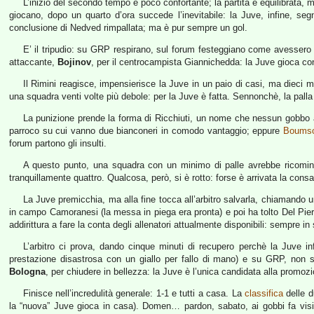
L’inizio del secondo tempo è poco confortante; la partita è equilibrata, m
giocano, dopo un quarto d’ora succede l’inevitabile: la Juve, infine, se
conclusione di Nedved rimpallata; ma è pur sempre un gol.
E’ il tripudio: su GRP respirano, sul forum festeggiano come avessero
attaccante,
Bojinov
, per il centrocampista Giannichedda: la Juve gioca co
Il Rimini reagisce, impensierisce la Juve in un paio di casi, ma dieci mi
una squadra venti volte più debole: per la Juve è fatta. Sennonchè, la palla
La punizione prende la forma di Ricchiuti, un nome che nessun gobbo av
parroco su cui vanno due bianconeri in comodo vantaggio; eppure
Boums
forum partono gli insulti.
A questo punto, una squadra con un minimo di palle avrebbe ricominci
tranquillamente quattro. Qualcosa, però, si è rotto: forse è arrivata la consa
La Juve premicchia, ma alla fine tocca all’arbitro salvarla, chiamando 
in campo Camoranesi (la messa in piega era pronta) e poi ha tolto Del Piero
addirittura a fare la conta degli allenatori attualmente disponibili: sempre in 
L’arbitro ci prova, dando cinque minuti di recupero perchè la Juve i
prestazione disastrosa con un giallo per fallo di mano) e su GRP, non s
Bologna
, per chiudere in bellezza: la Juve è l’unica candidata alla promoz
Finisce nell’incredulità generale: 1-1 e tutti a casa. La
classifica
delle d
la “nuova” Juve gioca in casa). Domen… pardon, sabato, ai gobbi fa visit