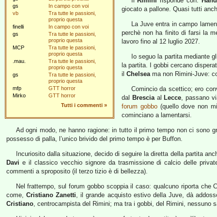
Il
Rimini
risponde con:
Hand
gs
In campo con voi
giocato a pallone. Quasi tutti anch
vb
Tra tutte le passioni,
proprio questa
La Juve entra in campo lamentan
finelli
In campo con voi
perchè non ha finito di farsi la 
gs
Tra tutte le passioni,
proprio questa
lavoro fino al 12 luglio 2027.
MCP
Tra tutte le passioni,
proprio questa
Io seguo la partita mediante g
.mau.
Tra tutte le passioni,
la partita. I gobbi cercano dispe
proprio questa
il
Chelsea
ma non Rimini-Juve: co
gs
Tra tutte le passioni,
proprio questa
mfp
GTT horror
Comincio da scettico; ero conv
Mirko
GTT horror
dal
Brescia
al
Lecce
, passano vi
Tutti i commenti
»
forum gobbo
(quello dove non mi 
cominciano a lamentarsi.
Ad ogni modo, ne hanno ragione: in tutto il primo tempo non ci sono gran
possesso di palla, l’unico brivido del primo tempo è per Buffon.
Incuriosito dalla situazione, decido di seguire la diretta della partita anc
Davi
e il classico vecchio signore da trasmissione di calcio delle private 
commenti a sproposito (il terzo tizio è di bellezza).
Nel frattempo, sul forum gobbo scoppia il caso: qualcuno riporta che 
come,
Cristiano Zanetti
, il grande acquisto estivo della Juve, dà addoss
Cristiano
, centrocampista del Rimini; ma tra i gobbi, del Rimini, nessuno 