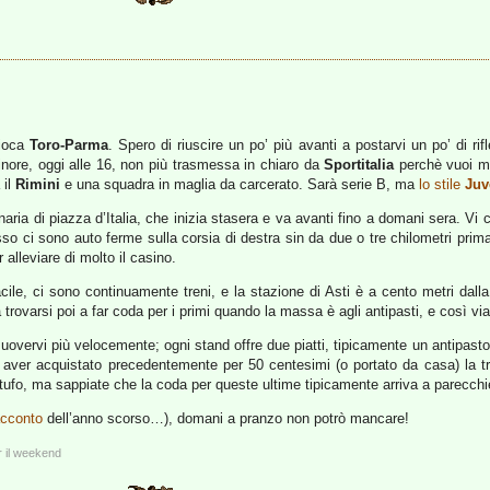
gioca
Toro-Parma
. Spero di riuscire un po’ più avanti a postarvi un po’ di rif
inore, oggi alle 16, non più trasmessa in chiaro da
Sportitalia
perchè vuoi mi
 il
Rimini
e una squadra in maglia da carcerato. Sarà serie B, ma
lo stile
Juv
linaria di piazza d’Italia, che inizia stasera e va avanti fino a domani sera. Vi
so ci sono auto ferme sulla corsia di destra sin da due o tre chilometri prima 
lleviare di molto il casino.
cile, ci sono continuamente treni, e la stazione di Asti è a cento metri dalla 
a trovarsi poi a far coda per i primi quando la massa è agli antipasti, e così via
muovervi più velocemente; ogni stand offre due piatti, tipicamente un antipast
aver acquistato precedentemente per 50 centesimi (o portato da casa) la trac
tartufo, ma sappiate che la coda per queste ultime tipicamente arriva a parecchi
acconto
dell’anno scorso…), domani a pranzo non potrò mancare!
 il weekend