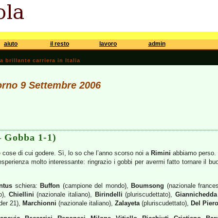
aiuto
il resto
lavoro
admin
brillante carriera in Italia
iorno 9 Settembre 2006
– Gobba 1-1)
 cose di cui godere. Sì, lo so che l’anno scorso noi a
Rimini
abbiamo perso. 
esperienza molto interessante: ringrazio i gobbi per avermi fatto tornare il b
ntus
schiera:
Buffon
(campione del mondo),
Boumsong
(nazionale france
o),
Chiellini
(nazionale italiano),
Birindelli
(pluriscudettato),
Giannichedda
der 21),
Marchionni
(nazionale italiano),
Zalayeta
(pluriscudettato),
Del Pier