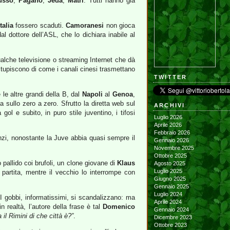
usso
,
Pagano
,
Jeda
,
Matri
. Tutti hanno già
talia
fossero scaduti.
Camoranesi
non gioca
al dottore dell’ASL, che lo dichiara inabile al
ualche televisione o streaming Internet che dà
 stupiscono di come i canali cinesi trasmettano
TWITTER
le altre grandi della B, dal
Napoli
al
Genoa
,
a sullo zero a zero. Sfrutto la diretta web sul
ARCHIVI
 e subito, in puro stile juventino, i tifosi
Luglio 2026
Aprile 2026
Febbraio 2026
Anzi, nonostante la Juve abbia quasi sempre il
Gennaio 2026
Novembre 2025
Ottobre 2025
o pallido coi brufoli, un clone giovane di
Klaus
Agosto 2025
Luglio 2025
a partita, mentre il vecchio lo interrompe con
Giugno 2025
Gennaio 2025
Luglio 2024
 I gobbi, informatissimi, si scandalizzano: ma
Aprile 2024
 realtà, l’autore della frase è tal
Domenico
Gennaio 2024
 il Rimini di che città è?”
.
Dicembre 2023
Ottobre 2023