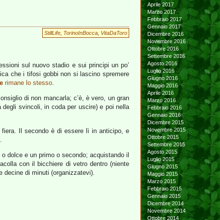
Aprile 2017
Marzo 2017
Febbraio 2017
Gennaio 2017
StillLife
,
TorinoInBocca
,
VitaDaToro
Dicembre 2016
Novembre 2016
Ottobre 2016
Settembre 2016
Agosto 2016
lessioni sul nuovo stadio e sui principi un po’
Luglio 2016
ca che i tifosi gobbi non si lascino spremere
Giugno 2016
e
rimane lo stesso
.
Maggio 2016
Aprile 2016
 consiglio di non mancarla; c’è, è vero, un gran
Marzo 2016
degli svincoli, in coda per uscire) e poi nella
Febbraio 2016
Gennaio 2016
Dicembre 2015
Novembre 2015
fiera. Il secondo è di essere lì in anticipo, e
Ottobre 2015
.
Settembre 2015
Agosto 2015
o o dolce e un primo o secondo; acquistando il
Luglio 2015
olla con il bicchiere di vetro dentro (niente
Giugno 2015
e decine di minuti (organizzatevi).
Maggio 2015
Marzo 2015
Febbraio 2015
Gennaio 2015
Dicembre 2014
Novembre 2014
Ottobre 2014