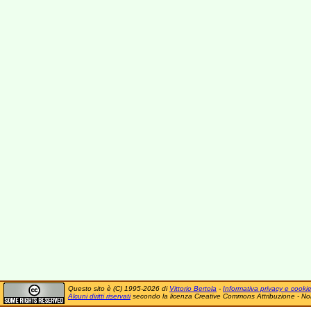
Questo sito è (C) 1995-2026 di
Vittorio Bertola
-
Informativa privacy e cooki
Alcuni diritti riservati
secondo la licenza Creative Commons Attribuzione - No