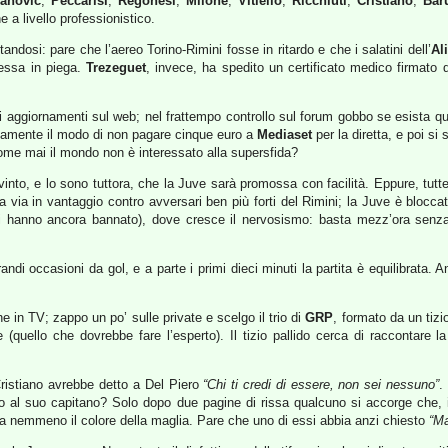
anovic
,
Peccarisi
,
Regonesi
,
Milone
,
Vitiello
,
Ricchiuti
,
Cristiano
,
Bar
e a livello professionistico.
dosi: pare che l’aereo Torino-Rimini fosse in ritardo e che i salatini dell’
Ali
messa in piega.
Trezeguet
, invece, ha spedito un certificato medico firmato d
li aggiornamenti sul web; nel frattempo controllo sul forum gobbo se esista q
ratamente il modo di non pagare cinque euro a
Mediaset
per la diretta, e poi si
me mai il mondo non è interessato alla supersfida?
into, e lo sono tuttora, che la Juve sarà promossa con facilità. Eppure, tutte 
a via in vantaggio contro avversari ben più forti del Rimini; la Juve è bloccat
hanno ancora bannato), dove cresce il nervosismo: basta mezz’ora senza gol
di occasioni da gol, e a parte i primi dieci minuti la partita è equilibrata. 
he in TV; zappo un po’ sulle private e scelgo il trio di
GRP
, formato da un tizi
(quello che dovrebbe fare l’esperto). Il tizio pallido cerca di raccontare l
Cristiano avrebbe detto a Del Piero
“Chi ti credi di essere, non sei nessuno”
.
o al suo capitano? Solo dopo due pagine di rissa qualcuno si accorge che, in
sa nemmeno il colore della maglia. Pare che uno di essi abbia anzi chiesto
“Ma