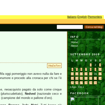
Italiano
English
Piemonteis
INFO
:Home:
:About:
SETTEMBRE 2006
L
M
M
G
V
S
D
1
2
3
VitaDaToro
4
5
6
7
8
9
10
Ma oggi pomeriggio non avevo nulla da fare e
11
12
13
14
15
16
17
uonumore e procedo alla cronaca per chi se l’è
18
19
20
21
22
23
24
25
26
27
28
29
30
« Ago
Ott »
se, neoacquisto pagato da solo come cinque
(pluriscudettato),
Nedved
(nazionale ceco e
FACEBOOK
o
(campione del mondo e pallone d’oro).