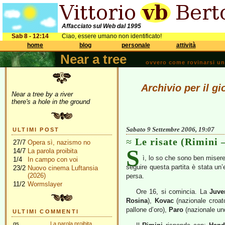
Affacciato sul Web dal 1995
Sab 8 - 12:14
Ciao, essere umano non identificato!
home
blog
personale
attività
Near a tree
ovvero come rovinarsi una 
Archivio per il g
Near a tree by a river
there's a hole in the ground
Sabato 9 Settembre 2006, 19:07
ULTIMI POST
Le risate (Rimini 
27/7
Opera sì, nazismo no
S
14/7
La parola proibita
ì, lo so che sono ben misere
1/4
In campo con voi
seguire questa partita è stata un’
23/2
Nuovo cinema Luftansia
(2026)
persa.
11/2
Wormslayer
Ore 16, si comincia. La
Juve
Rosina
),
Kovac
(nazionale croat
pallone d’oro),
Paro
(nazionale un
ULTIMI COMMENTI
gs
La parola proibita