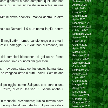
ticare giocatori a caso compresi quelli che non
Settembre 2023
ratta di un tiro svirgolato in mischia su una
Agosto 2023
Luglio 2023
Giugno 2023
Maggio 2023
Rimini dovrà scoprirsi, manda dentro un altro
Aprile 2023
Dicembre 2022
Novembre 2022
llaccio su Nedved. 1-0 e un uomo in più, contro
Ottobre 2022
Settembre 2022
Agosto 2022
negli ultimi tempi. Lancio lungo alla viva il
Luglio 2022
riva: è il pareggio. Su GRP non ci credono, sul
Giugno 2022
Aprile 2022
Marzo 2022
Febbraio 2022
 dei campioni bianconeri, di gol se ne fanno
Gennaio 2022
 vincono solo coi nomi dei giocatori.
Dicembre 2021
Ottobre 2021
oo, in evidente stato confusionale, ha mandato
Settembre 2021
ne vengono dette di tutti i colori. Cominciano
Agosto 2021
Luglio 2021
Giugno 2021
o si palleggia, come Zalayeta che corona una
Maggio 2021
Aprile 2021
ri:
“Però, questo Barusso…”
. Segna anche il
Marzo 2021
Febbraio 2021
Gennaio 2021
in tribunale, ovviamente; l’unico terreno dove
Dicembre 2020
 che oggi ha dimostrato tutto il proprio valore
Novembre 2020