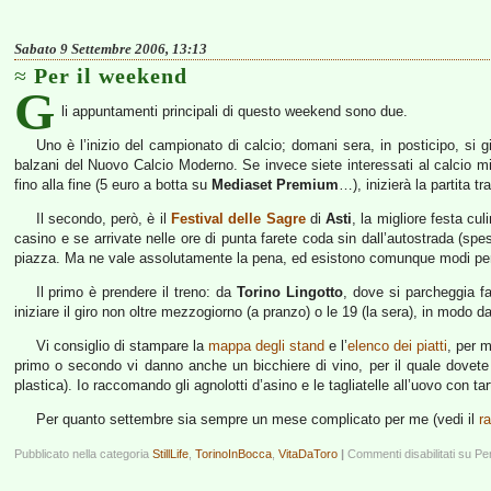
Sabato 9 Settembre 2006, 13:13
Per il weekend
G
li appuntamenti principali di questo weekend sono due.
Uno è l’inizio del campionato di calcio; domani sera, in posticipo, si 
balzani del Nuovo Calcio Moderno. Se invece siete interessati al calcio m
fino alla fine (5 euro a botta su
Mediaset Premium
…), inizierà la partita tra
Il secondo, però, è il
Festival delle Sagre
di
Asti
, la migliore festa cu
casino e se arrivate nelle ore di punta farete coda sin dall’autostrada (spes
piazza. Ma ne vale assolutamente la pena, ed esistono comunque modi per a
Il primo è prendere il treno: da
Torino Lingotto
, dove si parcheggia fa
iniziare il giro non oltre mezzogiorno (a pranzo) o le 19 (la sera), in modo d
Vi consiglio di stampare la
mappa degli stand
e l’
elenco dei piatti
, per 
primo o secondo vi danno anche un bicchiere di vino, per il quale dovete 
plastica). Io raccomando gli agnolotti d’asino e le tagliatelle all’uovo con 
Per quanto settembre sia sempre un mese complicato per me (vedi il
r
Pubblicato nella categoria
StillLife
,
TorinoInBocca
,
VitaDaToro
|
Commenti disabilitati
su Per