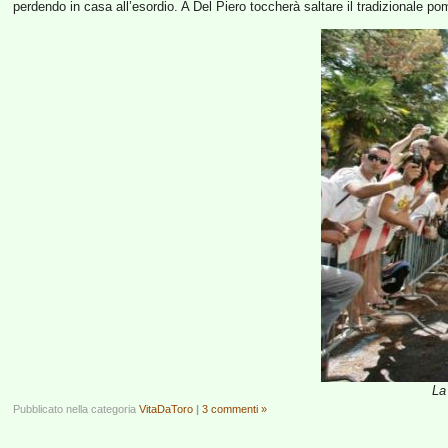
perdendo in casa all’esordio. A Del Piero toccherà saltare il tradizionale po
La
Pubblicato nella categoria
VitaDaToro
|
3 commenti »