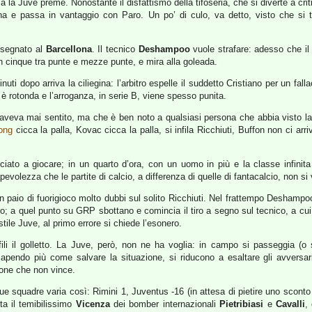
a la Juve preme. Nonostante il disfattismo della tifoseria, che si diverte a cri
gna e passa in vantaggio con Paro. Un po’ di culo, va detto, visto che si t
 segnato al
Barcellona
. Il tecnico
Deshampoo
vuole strafare: adesso che il 
n cinque tra punte e mezze punte, e mira alla goleada.
nuti dopo arriva la ciliegina: l’arbitro espelle il suddetto Cristiano per un fa
 è rotonda e l’arroganza, in serie B, viene spesso punita.
eva mai sentito, ma che è ben noto a qualsiasi persona che abbia visto la B 
ong
cicca la palla, Kovac cicca la palla, si infila Ricchiuti, Buffon non ci ar
ato a giocare; in un quarto d’ora, con un uomo in più e la classe infinita
pevolezza che le partite di calcio, a differenza di quelle di fantacalcio, non si
un paio di fuorigioco molto dubbi sul solito Ricchiuti. Nel frattempo Deshamp
; a quel punto su GRP sbottano e comincia il tiro a segno sul tecnico, a cui 
stile Juve, al primo errore si chiede l’esonero.
nfili il golletto. La Juve, però, non ne ha voglia: in campo si passeggia (
apendo più come salvare la situazione, si riducono a esaltare gli avversa
ione che non vince.
ue squadre varia così: Rimini 1, Juventus -16 (in attesa di pietire uno sconto 
a il temibilissimo
Vicenza
dei bomber internazionali
Pietribiasi
e
Cavalli
,