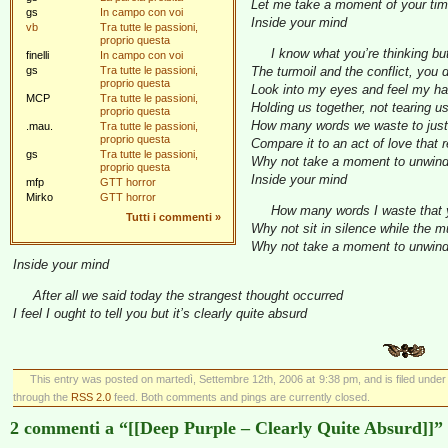
Let me take a moment of your ti
gs
In campo con voi
Inside your mind
vb
Tra tutte le passioni,
proprio questa
I know what you’re thinking bu
finelli
In campo con voi
gs
Tra tutte le passioni,
The turmoil and the conflict, you d
proprio questa
Look into my eyes and feel my ha
MCP
Tra tutte le passioni,
Holding us together, not tearing u
proprio questa
How many words we waste to justi
.mau.
Tra tutte le passioni,
proprio questa
Compare it to an act of love that 
gs
Tra tutte le passioni,
Why not take a moment to unwin
proprio questa
Inside your mind
mfp
GTT horror
Mirko
GTT horror
How many words I waste that y
Tutti i commenti
»
Why not sit in silence while the 
Why not take a moment to unwin
Inside your mind
After all we said today the strangest thought occurred
I feel I ought to tell you but it’s clearly quite absurd
This entry was posted on martedì, Settembre 12th, 2006 at 9:38 pm, and is filed unde
through the
RSS 2.0
feed. Both comments and pings are currently closed.
2 commenti a “[[Deep Purple – Clearly Quite Absurd]]”