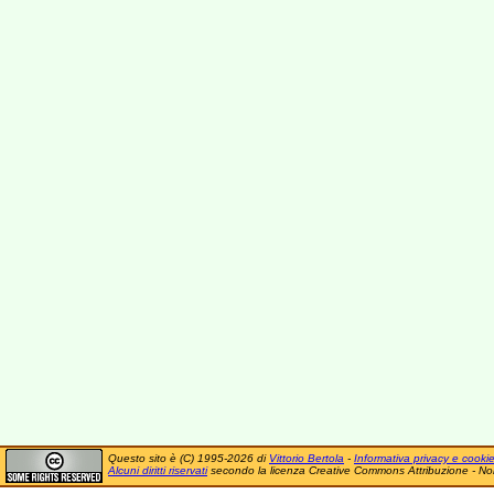
Questo sito è (C) 1995-2026 di
Vittorio Bertola
-
Informativa privacy e cooki
Alcuni diritti riservati
secondo la licenza Creative Commons Attribuzione - No