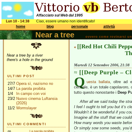
Affacciato sul Web dal 1995
Lun 10 - 14:38
Ciao, essere umano non identificato!
home
blog
personale
attività
Near a tree
ovvero come rovinarsi una 
[[Red Hot Chili Pepp
«
Th
Near a tree by a river
there's a hole in the ground
Martedì 12 Settembre 2006, 21:38
[[Deep Purple – C
Q
ULTIMI POST
uesta ballata
, oltre ad 
27/7
Opera sì, nazismo no
centrale, è un totale capolavoro, 
14/7
La parola proibita
tutto questo nonostante i
Deep Pu
1/4
In campo con voi
23/2
Nuovo cinema Luftansia
After all we said today the st
(2026)
I feel I ought to tell you but it’s c
11/2
Wormslayer
Wouldn’t it be wonderful if you c
Imagine all the stuff that we coul
How many words you waste before
ULTIMI COMMENTI
Or simply sow some seeds, you’d d
gs
La parola proibita