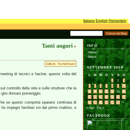
Italiano
English
Piemonteis
Tanti auguri
INFO
»
:Home:
:About:
StillLife
,
Tech&Howto
SETTEMBRE 2006
meeting di tecnici e hacker, questa volta del
L
M
M
G
V
S
D
1
2
3
4
5
6
7
8
9
10
 sul controllo della rete e sulle strutture che la
11
12
13
14
15
16
17
in giro domani pomeriggio.
18
19
20
21
22
23
24
nche se questo comporta spararsi centinaia di
25
26
27
28
29
30
o impegni familiari sin dal primo mattino, e
« Ago
Ott »
FACEBOOK