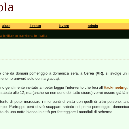
aiuto
il resto
lavoro
admin
brillante carriera in Italia
 è che da domani pomeriggio a domenica sera, a
Cerea (VR)
, si svolge un 
eno: io arriverò solo con la giacca).
no gentilmente invitato a ripeter laggiù l’intervento che feci all’
Hackmeeting
,
i sabato alle 12, ma (anche se non sono del tutto sicuro) vorrei essere già là 
nto di poter incrociare i miei punti di vista con quelli di altre persone, a
empo. Purtroppo però dovrò scappare sabato nel primo pomeriggio: domenica h
ita da una notte bianca in città per festeggiare i mondiali di scherma…