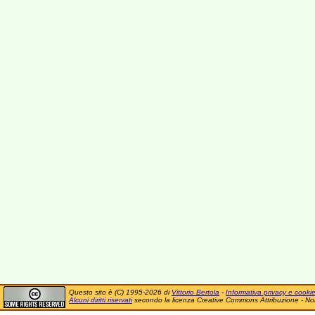
Questo sito è (C) 1995-2026 di
Vittorio Bertola
-
Informativa privacy e cooki
Alcuni diritti riservati
secondo la licenza Creative Commons Attribuzione - No