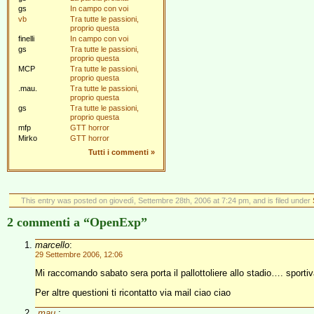
gs
In campo con voi
vb
Tra tutte le passioni,
proprio questa
finelli
In campo con voi
gs
Tra tutte le passioni,
proprio questa
MCP
Tra tutte le passioni,
proprio questa
.mau.
Tra tutte le passioni,
proprio questa
gs
Tra tutte le passioni,
proprio questa
mfp
GTT horror
Mirko
GTT horror
Tutti i commenti
»
This entry was posted on giovedì, Settembre 28th, 2006 at 7:24 pm, and is filed under
2 commenti a “OpenExp”
marcello
:
29 Settembre 2006, 12:06
Mi raccomando sabato sera porta il pallottoliere allo stadio…. sportiva
Per altre questioni ti ricontatto via mail ciao ciao
.mau.
: