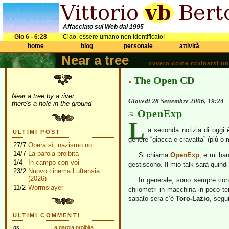
Affacciato sul Web dal 1995
Gio 6 - 6:28
Ciao, essere umano non identificato!
home
blog
personale
attività
Near a tree
ovvero come rovinarsi una 
The Open CD
«
Near a tree by a river
Giovedì 28 Settembre 2006, 19:24
there's a hole in the ground
OpenExp
L
a seconda notizia di oggi
ULTIMI POST
genere “giacca e cravatta” (più o m
27/7
Opera sì, nazismo no
14/7
La parola proibita
Si chiama
OpenExp
, e mi han
1/4
In campo con voi
gestiscono. Il mio talk sarà quind
23/2
Nuovo cinema Luftansia
(2026)
In generale, sono sempre conte
11/2
Wormslayer
chilometri in macchina in poco t
sabato sera c’è
Toro-Lazio
, segu
ULTIMI COMMENTI
gs
La parola proibita