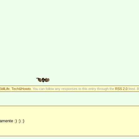
StillLife
,
Tech&Howto
. You can follow any responses to this entry through the
RSS 2.0
feed. B
mente :) :) :)