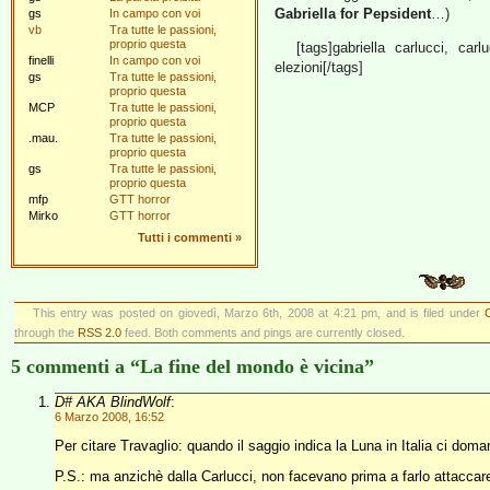
Gabriella for Pepsident
…)
gs
In campo con voi
vb
Tra tutte le passioni,
proprio questa
[tags]gabriella carlucci, car
finelli
In campo con voi
elezioni[/tags]
gs
Tra tutte le passioni,
proprio questa
MCP
Tra tutte le passioni,
proprio questa
.mau.
Tra tutte le passioni,
proprio questa
gs
Tra tutte le passioni,
proprio questa
mfp
GTT horror
Mirko
GTT horror
Tutti i commenti
»
This entry was posted on giovedì, Marzo 6th, 2008 at 4:21 pm, and is filed under
through the
RSS 2.0
feed. Both comments and pings are currently closed.
5 commenti a “La fine del mondo è vicina”
D# AKA BlindWolf
:
6 Marzo 2008, 16:52
Per citare Travaglio: quando il saggio indica la Luna in Italia ci doman
P.S.: ma anzichè dalla Carlucci, non facevano prima a farlo attaccar