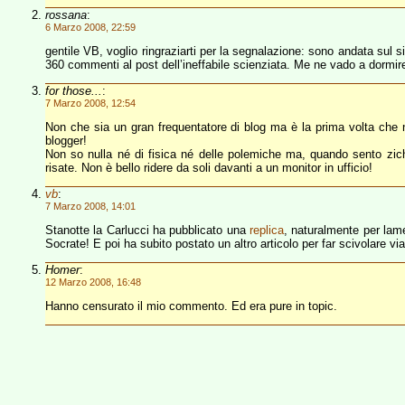
rossana
:
6 Marzo 2008, 22:59
gentile VB, voglio ringraziarti per la segnalazione: sono andata sul s
360 commenti al post dell’ineffabile scienziata. Me ne vado a dormire
for those...
:
7 Marzo 2008, 12:54
Non che sia un gran frequentatore di blog ma è la prima volta ch
blogger!
Non so nulla né di fisica né delle polemiche ma, quando sento zich
risate. Non è bello ridere da soli davanti a un monitor in ufficio!
vb
:
7 Marzo 2008, 14:01
Stanotte la Carlucci ha pubblicato una
replica
, naturalmente per lame
Socrate! E poi ha subito postato un altro articolo per far scivolare vi
Homer
:
12 Marzo 2008, 16:48
Hanno censurato il mio commento. Ed era pure in topic.