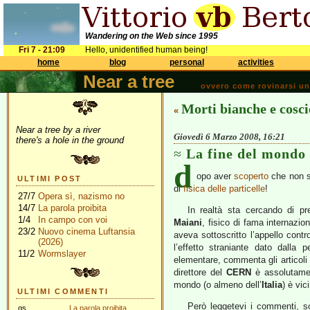
Wandering on the Web since 1995
Fri 7 - 21:09
Hello, unidentified human being!
home
blog
personal
activities
Near a tree
ovvero come rovinarsi una 
Morti bianche e cosci
«
Near a tree by a river
Giovedì 6 Marzo 2008, 16:21
there's a hole in the ground
La fine del mondo 
d
opo aver
scoperto
che non 
ULTIMI POST
di
fisica delle particelle
!
27/7
Opera sì, nazismo no
14/7
La parola proibita
In realtà sta cercando di p
1/4
In campo con voi
Maiani
, fisico di fama internazi
23/2
Nuovo cinema Luftansia
aveva sottoscritto l’appello contr
(2026)
l’effetto straniante dato dalla 
11/2
Wormslayer
elementare, commenta gli articoli
direttore del
CERN
è assolutamen
mondo (o almeno dell’
Italia
) è vic
ULTIMI COMMENTI
Però leggetevi i commenti, so
gs
La parola proibita