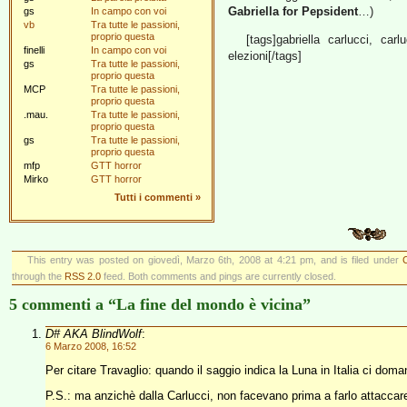
Gabriella for Pepsident
…)
gs
In campo con voi
vb
Tra tutte le passioni,
proprio questa
[tags]gabriella carlucci, car
finelli
In campo con voi
elezioni[/tags]
gs
Tra tutte le passioni,
proprio questa
MCP
Tra tutte le passioni,
proprio questa
.mau.
Tra tutte le passioni,
proprio questa
gs
Tra tutte le passioni,
proprio questa
mfp
GTT horror
Mirko
GTT horror
Tutti i commenti
»
This entry was posted on giovedì, Marzo 6th, 2008 at 4:21 pm, and is filed under
through the
RSS 2.0
feed. Both comments and pings are currently closed.
5 commenti a “La fine del mondo è vicina”
D# AKA BlindWolf
:
6 Marzo 2008, 16:52
Per citare Travaglio: quando il saggio indica la Luna in Italia ci doman
P.S.: ma anzichè dalla Carlucci, non facevano prima a farlo attaccar