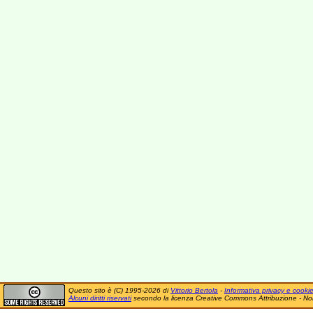
Questo sito è (C) 1995-2026 di
Vittorio Bertola
-
Informativa privacy e cooki
Alcuni diritti riservati
secondo la licenza Creative Commons Attribuzione - No