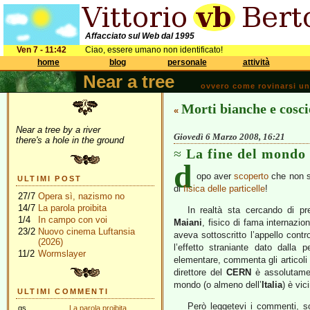
Affacciato sul Web dal 1995
Ven 7 - 11:42
Ciao, essere umano non identificato!
home
blog
personale
attività
Near a tree
ovvero come rovinarsi una 
Morti bianche e cosci
«
Near a tree by a river
Giovedì 6 Marzo 2008, 16:21
there's a hole in the ground
La fine del mondo 
d
opo aver
scoperto
che non 
ULTIMI POST
di
fisica delle particelle
!
27/7
Opera sì, nazismo no
14/7
La parola proibita
In realtà sta cercando di p
1/4
In campo con voi
Maiani
, fisico di fama internazi
23/2
Nuovo cinema Luftansia
aveva sottoscritto l’appello contr
(2026)
l’effetto straniante dato dalla 
11/2
Wormslayer
elementare, commenta gli articoli
direttore del
CERN
è assolutamen
mondo (o almeno dell’
Italia
) è vic
ULTIMI COMMENTI
Però leggetevi i commenti, so
gs
La parola proibita