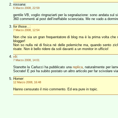
rossana
:
6 Marzo 2008, 22:59
gentile VB, voglio ringraziarti per la segnalazione: sono andata sul s
360 commenti al post dell’ineffabile scienziata. Me ne vado a dormire
for those...
:
7 Marzo 2008, 12:54
Non che sia un gran frequentatore di blog ma è la prima volta ch
blogger!
Non so nulla né di fisica né delle polemiche ma, quando sento zich
risate. Non è bello ridere da soli davanti a un monitor in ufficio!
vb
:
7 Marzo 2008, 14:01
Stanotte la Carlucci ha pubblicato una
replica
, naturalmente per lame
Socrate! E poi ha subito postato un altro articolo per far scivolare vi
Homer
:
12 Marzo 2008, 16:48
Hanno censurato il mio commento. Ed era pure in topic.