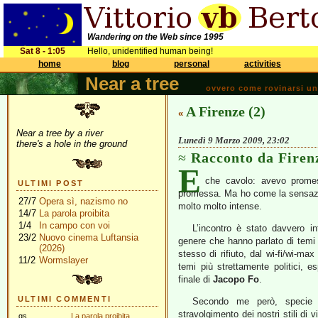
Wandering on the Web since 1995
Sat 8 - 1:05
Hello, unidentified human being!
home
blog
personal
activities
Near a tree
ovvero come rovinarsi una 
A Firenze (2)
«
Near a tree by a river
Lunedì 9 Marzo 2009, 23:02
there's a hole in the ground
Racconto da Firen
E
che cavolo: avevo prome
ULTIMI POST
promessa. Ma ho come la sensazi
27/7
Opera sì, nazismo no
molto molto intense.
14/7
La parola proibita
1/4
In campo con voi
L’incontro è stato davvero in
23/2
Nuovo cinema Luftansia
genere che hanno parlato di temi i
(2026)
stesso di rifiuto, dal wi-fi/wi-ma
11/2
Wormslayer
temi più strettamente politici, e
finale di
Jacopo Fo
.
ULTIMI COMMENTI
Secondo me però, specie 
stravolgimento dei nostri stili di
gs
La parola proibita