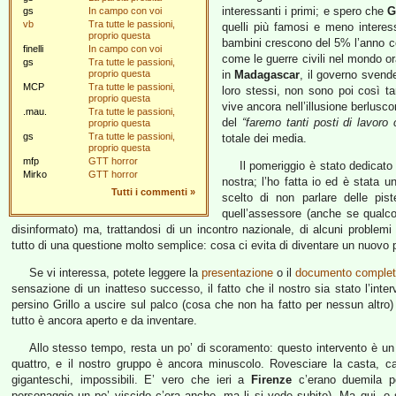
interessanti i primi; e spero che
G
gs
In campo con voi
vb
Tra tutte le passioni,
quelli più famosi e meno interessa
proprio questa
bambini crescono del 5% l’anno co
finelli
In campo con voi
come le guerre civili nel mondo o
gs
Tra tutte le passioni,
proprio questa
in
Madagascar
, il governo svende
MCP
Tra tutte le passioni,
loro stessi, non sono poi così ta
proprio questa
vive ancora nell’illusione berlusc
.mau.
Tra tutte le passioni,
del
“faremo tanti posti di lavor
proprio questa
gs
Tra tutte le passioni,
totale dei media.
proprio questa
mfp
GTT horror
Il pomeriggio è stato dedicato a
Mirko
GTT horror
nostra; l’ho fatta io ed è stata
Tutti i commenti
»
scelto di non parlare delle pis
quell’assessore (anche se qualcos
disinformato) ma, trattandosi di un incontro nazionale, di alcuni problem
tutto di una questione molto semplice: cosa ci evita di diventare un nuovo par
Se vi interessa, potete leggere la
presentazione
o il
documento comple
sensazione di un inatteso successo, il fatto che il nostro sia stato l’inter
persino Grillo a uscire sul palco (cosa che non ha fatto per nessun altro)
tutto è ancora aperto e da inventare.
Allo stesso tempo, resta un po’ di scoramento: questo intervento è un 
quattro, e il nostro gruppo è ancora minuscolo. Rovesciare la casta, ca
giganteschi, impossibili. E’ vero che ieri a
Firenze
c’erano duemila pe
personaggio un po’ viscido c’era anche, ma li si vede subito). Ma qui, o 