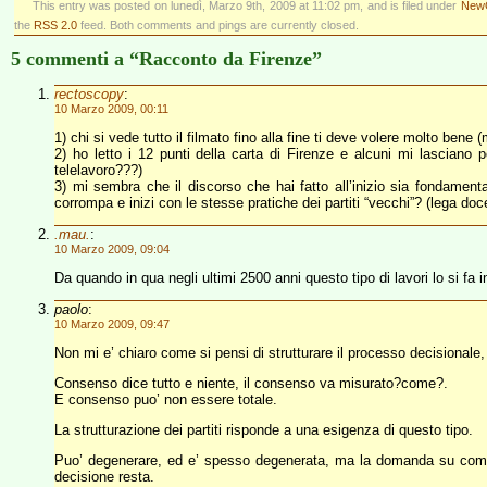
This entry was posted on lunedì, Marzo 9th, 2009 at 11:02 pm, and is filed under
NewG
the
RSS 2.0
feed. Both comments and pings are currently closed.
5 commenti a “Racconto da Firenze”
rectoscopy
:
10 Marzo 2009, 00:11
1) chi si vede tutto il filmato fino alla fine ti deve volere molto bene 
2) ho letto i 12 punti della carta di Firenze e alcuni mi lasciano 
telelavoro???)
3) mi sembra che il discorso che hai fatto all’inizio sia fondamen
corrompa e inizi con le stesse pratiche dei partiti “vecchi”? (lega doc
.mau.
:
10 Marzo 2009, 09:04
Da quando in qua negli ultimi 2500 anni questo tipo di lavori lo si fa i
paolo
:
10 Marzo 2009, 09:47
Non mi e’ chiaro come si pensi di strutturare il processo decisionale, 
Consenso dice tutto e niente, il consenso va misurato?come?.
E consenso puo’ non essere totale.
La strutturazione dei partiti risponde a una esigenza di questo tipo.
Puo’ degenerare, ed e’ spesso degenerata, ma la domanda su come 
decisione resta.