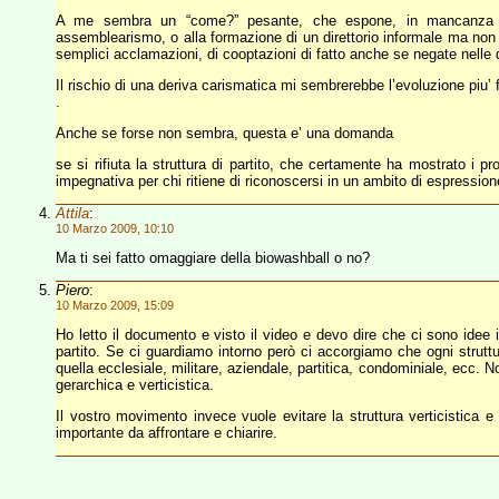
A me sembra un “come?” pesante, che espone, in mancanza di 
assemblearismo, o alla formazione di un direttorio informale ma non 
semplici acclamazioni, di cooptazioni di fatto anche se negate nelle di
Il rischio di una deriva carismatica mi sembrerebbe l’evoluzione piu’ f
.
Anche se forse non sembra, questa e’ una domanda
se si rifiuta la struttura di partito, che certamente ha mostrato i pro
impegnativa per chi ritiene di riconoscersi in un ambito di espression
Attila
:
10 Marzo 2009, 10:10
Ma ti sei fatto omaggiare della biowashball o no?
Piero
:
10 Marzo 2009, 15:09
Ho letto il documento e visto il video e devo dire che ci sono idee i
partito. Se ci guardiamo intorno però ci accorgiamo che ogni struttu
quella ecclesiale, militare, aziendale, partitica, condominiale, ecc.
gerarchica e verticistica.
Il vostro movimento invece vuole evitare la struttura verticistica e
importante da affrontare e chiarire.