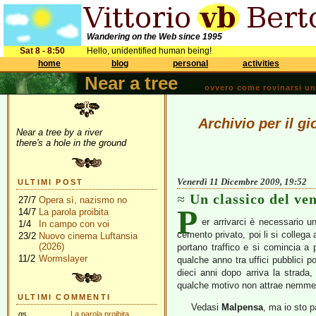
Wandering on the Web since 1995
Sat 8 - 8:50
Hello, unidentified human being!
home
blog
personal
activities
Near a tree
ovvero come rovinarsi una 
Archivio per il g
Near a tree by a river
there's a hole in the ground
Venerdì 11 Dicembre 2009, 19:52
ULTIMI POST
Un classico del ve
27/7
Opera sì, nazismo no
P
14/7
La parola proibita
er arrivarci è necessario un
1/4
In campo con voi
cemento privato, poi li si collega 
23/2
Nuovo cinema Luftansia
(2026)
portano traffico e si comincia a p
11/2
Wormslayer
qualche anno tra uffici pubblici po
dieci anni dopo arriva la strada
qualche motivo non attrae nemmeno
ULTIMI COMMENTI
Vedasi
Malpensa
, ma io sto p
gs
La parola proibita