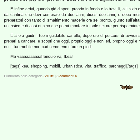
E infine arrivi, quando già disperi, proprio in fondo e lo trovi lì, all’inizi
da cantina che devi comprare da due anni, dicesi due anni, e dopo mesi d
preparatori con tanto di smaltimento macerie ora sei pronto, giunto sull’alt
un insieme di assi di pino che potrai montare in sole sei ore per risparmia
E allora guidi il tuo inguidabile carrello, dopo ore di percorsi di avvicin
prepari a caricare, e scopri che oggi, proprio oggi e non ieri, proprio oggi 
cui il tuo mobile non può nemmeno stare in piedi.
Ma vaaaaaaaaaaffanculo va, Ikea!
[tags]ikea, shopping, mobili, urbanistica, vita, traffico, parcheggi[/tags]
Pubblicato nella categoria
StillLife
|
8 commenti »