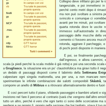
Collegno deve infilarsi giù per le 
gs
In campo con voi
tangenziale, e poi immettersi in
vb
Tra tutte le passioni,
proprio questa
perché cento metri dopo è rimasto
finelli
In campo con voi
ma non può svoltare a sinistra p
gs
Tra tutte le passioni,
svincolo e comunque ci vorrebbe
proprio questa
avanti per tre minuti, poi svoltare
MCP
Tra tutte le passioni,
proprio questa
quarta rotonda dove le uscite no
.mau.
Tra tutte le passioni,
immesso sull’autostrada in dir
proprio questa
passaggio delle mucche della ve
gs
Tra tutte le passioni,
cemento ci fossero ancora mucche d
proprio questa
mfp
GTT horror
rotonda, aggirare il parcheggio, e 
Mirko
GTT horror
di pochi posti disposte in maniera 
Tutti i commenti
»
E poi, se finalmente parcheg
dall’ingresso, e allora cammini, 
scala (a piedi perché la scala mobile è già rotta) e poi una seconda scala ed
a
Grugliasco
, la situazione era un po’ claustrofobica ma giravi tutto il neg
un dedalo di passaggi disposti come il labirinto della
Settimana Enig
calpestare ogni singola mattonella, una per una, a non mancare n
sperimentare le infinite combinazioni dei salotti componibili
Skåstrå
, t
comporre un anello di
Möbius
e a ritrovarsi alternativamente dentro e fuori
E così percorri tutto il piano, sfidando passeggini e bambini urlanti e 
insistono nel fare il percorso al contrario (sarà che vengono dall’altro emis
tutto un altro, perché è vero che ogni tanto ci sono delle scorciatoie ma
perderai e se proprio lì, proprio nella sezione che hai tagliato, stava il tuo 