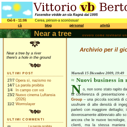
Fasendse vëdde an sla Ragnà dal 1995
Giò 6 - 11:06
Cerea, përson-a sconòssua!
cà
blog
përsonal
atività
Near a tree
ovvero come rovinarsi una 
Archivio per il g
Near a tree by a river
there's a hole in the ground
Martedì 15 Dicembre 2009, 19:49
ULTIMI POST
Nuovi business in 
27/7
Opera sì, nazismo no
N
14/7
La parola proibita
o, non sono stato rapito dai
1/4
In campo con voi
la conferenza di presentazione 
23/2
Nuovo cinema Luftansia
(2026)
Group
– una piccola società di c
11/2
Wormslayer
usufruire di alte densità di ing
parlerò con maggiore dettaglio; 
doverosamente abbreviato allo sco
ULTIMI COMMENTI
ancora che le nuove tecnologie,
clienti, ma la stessa maniera d
gs
La parola proibita