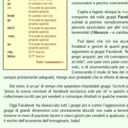
consumatori e persino concorrenti
gs
In campo con voi
vb
Tra tutte le passioni,
proprio questa
Capita a fagiolo dunque la
nuo
finelli
In campo con voi
comparire dal nulla gruppi
Face
gs
Tra tutte le passioni,
solidali al premier, semplicemen
proprio questa
persone associatesi per altri scop
MCP
Tra tutte le passioni,
proprio questa
terremotati d’
Abruzzo
– e cambian
.mau.
Tra tutte le passioni,
proprio questa
Può darsi che ciò sia acca
gs
Tra tutte le passioni,
fondatori e gestori di questi g
proprio questa
argomento ai gruppi Facebook. Ne
mfp
GTT horror
Mirko
GTT horror
propri acquisti: per chi concepi
al chilo”
, non pare vero poter comp
Tutti i commenti
»
solo, o di strumentalizzarle per
Conoscendo il modo di fare del mar
sempre prontamente adeguati), ritengo anzi probabile che le offerte di dena
Del resto, è un po’ di tempo che spopolano improbabili gruppi
“iscriviti
“prova la nuova versione di facebook esclusiva solo per te”
o questo o
collezionare iscritti per poi venderli o comunque sfruttarli in qualche manier
Oggi Facebook ha sbaraccato tutti i gruppi pro e contro l’aggressione 
gruppi di grandi dimensioni così prontamente dissolti non vada a lamen
insieme in mesi di paziente lavoro e stavo giusto per venderli a qualcuno, 
il rischio dell’economia dell’immaginario, baby!