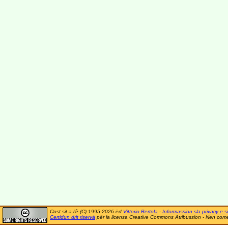
Cost sit a l'è (C) 1995-2026 ëd
Vittorio Bertola
-
Informassion sla privacy e si
Certidun drit riservà
për la licensa Creative Commons Atribussion - Nen comer