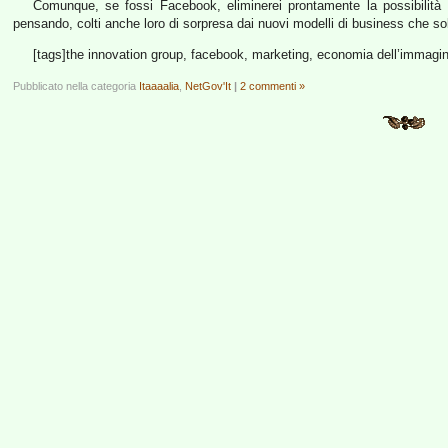
Comunque, se fossi Facebook, eliminerei prontamente la possibilità
pensando, colti anche loro di sorpresa dai nuovi modelli di business che sol
[tags]the innovation group, facebook, marketing, economia dell’immagina
Pubblicato nella categoria
Itaaaalia
,
NetGov'It
|
2 commenti »