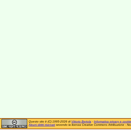
Questo sito è (C) 1995-2026 di
Vittorio Bertola
-
Informativa privacy e cooki
Alcuni diritti riservati
secondo la licenza Creative Commons Attribuzione - No