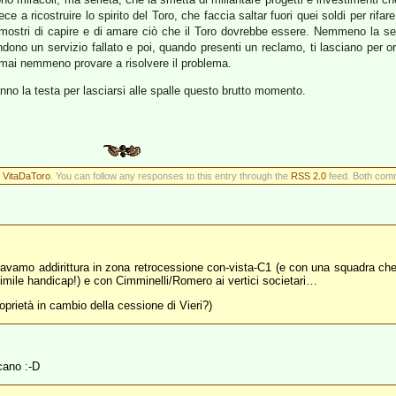
ece a ricostruire lo spirito del Toro, che faccia saltar fuori quei soldi per rifare
dimostri di capire e di amare ciò che il Toro dovrebbe essere. Nemmeno la se
ndono un servizio fallato e poi, quando presenti un reclamo, ti lasciano per ore
 mai nemmeno provare a risolvere il problema.
ranno la testa per lasciarsi alle spalle questo brutto momento.
r
VitaDaToro
. You can follow any responses to this entry through the
RSS 2.0
feed. Both comm
vamo addirittura in zona retrocessione con-vista-C1 (e con una squadra che
 simile handicap!) e con Cimminelli/Romero ai vertici societari…
rietà in cambio della cessione di Vieri?)
cano :-D