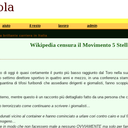
aiuto
il resto
lavoro
admin
brillante carriera in Italia
Wikipedia censura il Movimento 5 Stell
o di oggi è quasi certamente il punto più basso raggiunto dal Toro nella sua
o settimo direttore sportivo in quattro anni e mezzo, in una conferenza stam
antina di tifosi furibondi che assediano dirigenti e giornalisti, fanno scoppi
interno, mentre questo è un racconto più dettagliato fatto da una persona che c
terrorizzato come continuano a scrivere i giornalisti…
radunati vicino al container e hanno cominciato a urlare cori contro cairo e sul
 fumogeno…
ppiare in modo che non facessero male a nessuno OVVIAMENTE ma solo per far