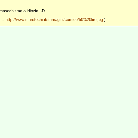
 masochismo o idiozia :-D
mah…
http://www.marotochi.it/immagini/comico/50%20lire.jpg
)