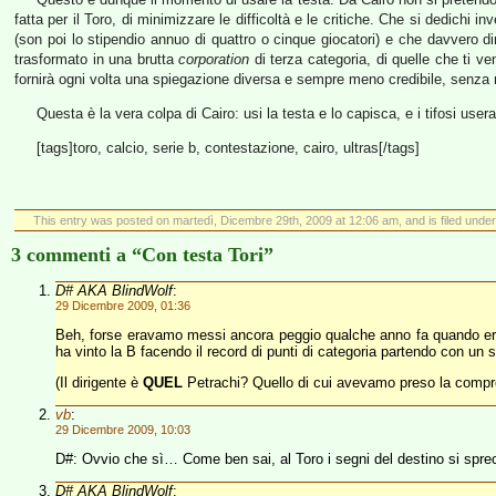
fatta per il Toro, di minimizzare le difficoltà e le critiche. Che si dedichi inv
(son poi lo stipendio annuo di quattro o cinque giocatori) e che davvero 
trasformato in una brutta
corporation
di terza categoria, di quelle che ti ve
fornirà ogni volta una spiegazione diversa e sempre meno credibile, senza
Questa è la vera colpa di Cairo: usi la testa e lo capisca, e i tifosi use
[tags]toro, calcio, serie b, contestazione, cairo, ultras[/tags]
This entry was posted on martedì, Dicembre 29th, 2009 at 12:06 am, and is filed unde
3 commenti a “Con testa Tori”
D# AKA BlindWolf
:
29 Dicembre 2009, 01:36
Beh, forse eravamo messi ancora peggio qualche anno fa quando era
ha vinto la B facendo il record di punti di categoria partendo con un
(Il dirigente è
QUEL
Petrachi? Quello di cui avevamo preso la comprop
vb
:
29 Dicembre 2009, 10:03
D#: Ovvio che sì… Come ben sai, al Toro i segni del destino si spre
D# AKA BlindWolf
: