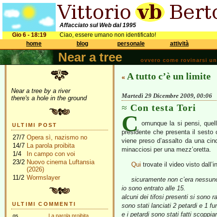
Affacciato sul Web dal 1995
Gio 6 - 18:19
Ciao, essere umano non identificato!
home
blog
personale
attività
Near a tree
ovvero come rovinarsi una 
A tutto c’è un limite
«
Near a tree by a river
Martedì 29 Dicembre 2009, 00:06
there's a hole in the ground
Con testa Tori
C
omunque la si pensi, quell
ULTIMI POST
presidente che presenta il sesto 
27/7
Opera sì, nazismo no
viene preso d’assalto da una cinqu
14/7
La parola proibita
minacciosi per una mezz’oretta.
1/4
In campo con voi
23/2
Nuovo cinema Luftansia
Qui
trovate il video visto dall’
(2026)
11/2
Wormslayer
sicuramente non c’era nessuno 
io sono entrato alle 15.
alcuni dei tifosi presenti si sono 
ULTIMI COMMENTI
sono stati lanciati 2 petardi e 1
e i petardi sono stati fatti sco
gs
La parola proibita