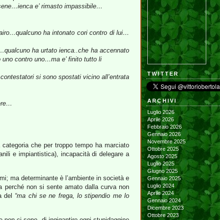
ndarsene…ienca e’ rimasto impassibile…
cairo…qualcuno ha intonato cori contro di lui…
ieme…qualcuno ha urtato ienca..che ha accennato
 uno contro uno…ma e’ finito tutto li
TWITTER
ntestatori si sono spostati vicino all’entrata
…
ARCHIVI
dere…
Luglio 2026
Aprile 2026
Febbraio 2026
Gennaio 2026
Novembre 2025
a categoria che per troppo tempo ha marciato
Ottobre 2025
ili e impiantistica), incapacità di delegare a
Agosto 2025
Luglio 2025
Giugno 2025
emi; ma determinante è l’ambiente in società e
Gennaio 2025
Luglio 2024
nata perché non si sente amato dalla curva non
Aprile 2024
ea del
“ma chi se ne frega, lo stipendio me lo
Gennaio 2024
Dicembre 2023
Ottobre 2023
 non ci sono, di ingigantire ogni stupidaggine