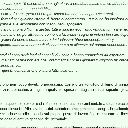
e e’ stato per 10 minuti di fronte agli ultras a prendersi insulti e inviti ad a
nalisti e i cori si sono infittiti…
airo e foschi..(petrachi era gia’ uscito ma non l’ha cagato nessuno)..
e fermati per qualche istante di fronte ai contestatori…qualcuno ha insultato 
rato e si e’ allontanato con foschi negli spogliatoi.
 e hanno intonato “tutti a destra, tutti a sinistra ecc ” muovendosi tutti ins
lcuno si e’ un po’ attaccato con ienca facendosi segno di volersi beccare dopo
 gradinata dove c’erano il resto dei tantissimi tifosi presenti(tra cui io)..
 squadra cambiava campo di allenamento e si allenava sul campo secondario i co
tori si sono avvicinati ai cancelli di uscita e hanno cominciato ad aspettare
 ma l’atmosfera non era cosi’ drammatica come i giornalisti vogliono far cre
 hanno fatto…
 questa contestazione e’ stata fatta solo ora…
azione non fosse dovuta e necessaria;
Cairo
è un venditore di fumo di prim
, zero competenza, tagli su qualsiasi spesa strategica (tra cui squadre giovan
re a quello espresso, e che è proprio la situazione ambientale a creare probl
è poco rilevante. Alla favoletta del calciatore che, poverino, sbaglia la pallo
incia lasciati allo sbando sul proprio posto di lavoro fino a maturare la lin
co caso di cattiva gestione del personale.
 miracoli, ma serietà; che la smetta di millantare progetti e investimenti che