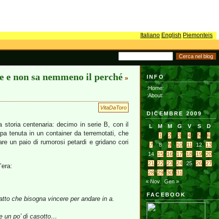
Italiano
English
Piemonteis
e e non sa nemmeno il perché
INFO
»
:Home:
:About:
VitaDaToro
DICEMBRE 2009
 storia centenaria: decimo in serie B, con il
L
M
M
G
V
S
D
pa tenuta in un container da terremotati, che
1
2
3
4
5
6
are un paio di rumorosi petardi e gridano cori
7
8
9
10
11
12
13
14
15
16
17
18
19
20
21
22
23
24
25
26
27
’era:
28
29
30
31
« Nov
Gen »
FACEBOOK
 fatto che bisogna vincere per andare in a.
e un po’ di casotto…