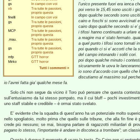
l’unico presente fuori era ienca ch
gs
In campo con voi
vb
Tra tutte le passioni,
poi verso le 15,45 sono usciti i gior
proprio questa
dopo qualche secondo sono usciti c
finelli
In campo con voi
cairo e foschi si sono avvicinati 
gs
Tra tutte le passioni,
proprio questa
cairo dopo qualche secondo si e’ gi
MCP
Tra tutte le passioni,
i tifosi hanno continuato a urlare
proprio questa
a reagire ma e’ stato fermato..qua
.mau.
Tra tutte le passioni,
a quel punto i tifosi sono tornati in
proprio questa
gs
Tra tutte le passioni,
poi quando ci si e’ accorti che la
proprio questa
del campo intonando i soliti cori.
mfp
GTT horror
poi dopo qualche minuto i contesta
Mirko
GTT horror
sicuramente le uova le lanceranno
Tutti i commenti
»
io sono d’accordo con quello che
discutiamo al massimo sul perche’
io l’avrei fatta gia’ qualche mese fa.
Solo chi non segue da vicino il Toro può pensare che questa contest
sull’entusiasmo da lui stesso pompato, ma il cui bluff – pochi investimenti
uno staff stabile e credibile – è ormai stato svelato.
E’ evidente che la squadra di quest’anno ha un potenziale molto superio
nello spogliatoio, molto prima che quello sulle tribune, che alla fin fine 
crede più nessuno; se mai, bisogna parlare di ragazzotti miliardari di prov
pagano lo stesso, l’importante è andare in discoteca a trombare”
; un classi
Questo è dunque il momento di usare la testa. Da Cairo non si pretendono