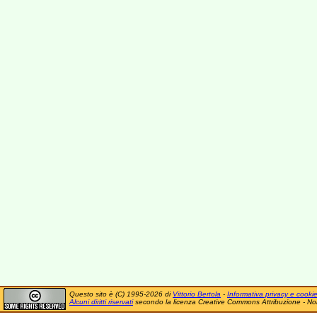
Questo sito è (C) 1995-2026 di
Vittorio Bertola
-
Informativa privacy e cooki
Alcuni diritti riservati
secondo la licenza Creative Commons Attribuzione - No