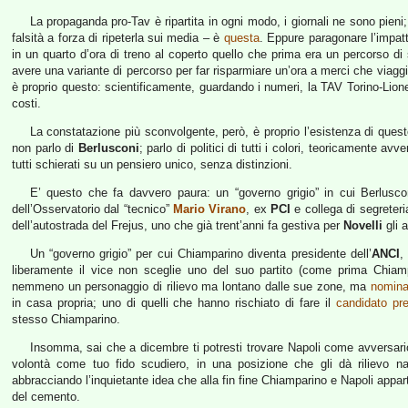
La propaganda pro-Tav è ripartita in ogni modo, i giornali ne sono pieni; 
falsità a forza di ripeterla sui media – è
questa
. Eppure paragonare l’impatt
in un quarto d’ora di treno al coperto quello che prima era un percorso d
avere una variante di percorso per far risparmiare un’ora a merci che viaggi
è proprio questo: scientificamente, guardando i numeri, la TAV Torino-Lione 
costi.
La constatazione più sconvolgente, però, è proprio l’esistenza di quest
non parlo di
Berlusconi
; parlo di politici di tutti i colori, teoricamente 
tutti schierati su un pensiero unico, senza distinzioni.
E’ questo che fa davvero paura: un “governo grigio” in cui Berlusc
dell’Osservatorio dal “tecnico”
Mario Virano
, ex
PCI
e collega di segrete
dell’autostrada del Frejus, uno che già trent’anni fa gestiva per
Novelli
gli a
Un “governo grigio” per cui Chiamparino diventa presidente dell’
ANCI
,
liberamente il vice non sceglie uno del suo partito (come prima Chiamp
nemmeno un personaggio di rilievo ma lontano dalle sue zone, ma
nomina
in casa propria; uno di quelli che hanno rischiato di fare il
candidato pre
stesso Chiamparino.
Insomma, sai che a dicembre ti potresti trovare Napoli come avversario
volontà come tuo fido scudiero, in una posizione che gli dà rilievo
abbracciando l’inquietante idea che alla fin fine Chiamparino e Napoli appa
del cemento.