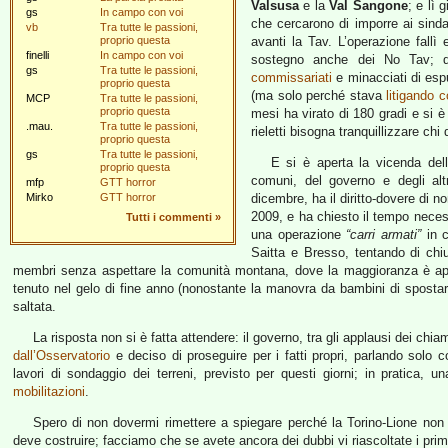
Valsusa
e la
Val Sangone
; e lì 
gs
In campo con voi
che cercarono di imporre ai sind
vb
Tra tutte le passioni,
proprio questa
avanti la Tav. L’operazione fallì 
finelli
In campo con voi
sostegno anche dei No Tav; di
gs
Tra tutte le passioni,
commissariati
e minacciati di esp
proprio questa
(ma solo perché stava
litigando 
MCP
Tra tutte le passioni,
proprio questa
mesi ha virato di 180 gradi e si è
.mau.
Tra tutte le passioni,
rieletti bisogna tranquillizzare chi 
proprio questa
gs
Tra tutte le passioni,
E si è aperta la vicenda dell
proprio questa
comuni, del governo e degli alt
mfp
GTT horror
Mirko
GTT horror
dicembre, ha il diritto-dovere di n
2009, e ha chiesto il tempo necessa
Tutti i commenti
»
una operazione
“carri armati”
in c
Saitta e Bresso, tentando di chi
membri senza aspettare la comunità montana, dove la maggioranza è app
tenuto nel gelo di fine anno (nonostante la manovra da bambini di spostar
saltata.
La risposta non si è fatta attendere: il governo, tra gli applausi dei chi
dall’Osservatorio
e deciso di proseguire per i fatti propri, parlando solo c
lavori di sondaggio dei terreni, previsto per questi giorni; in pratica, 
mobilitazioni
.
Spero di non dovermi rimettere a spiegare perché la Torino-Lione non s
deve costruire; facciamo che se avete ancora dei dubbi vi riascoltate i prim