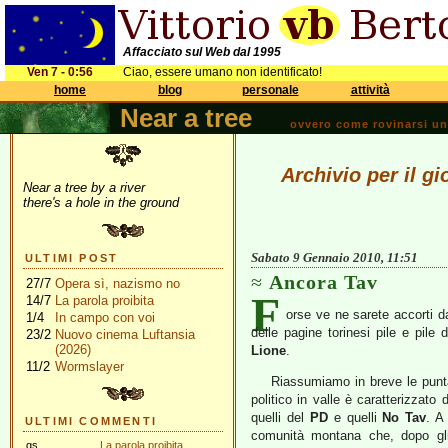
Affacciato sul Web dal 1995
Ven 7 - 0:56
Ciao, essere umano non identificato!
home
blog
personale
attività
Near a tree
ovvero come rovinarsi una 
Archivio per il g
Near a tree by a river
there's a hole in the ground
Sabato 9 Gennaio 2010, 11:51
ULTIMI POST
Ancora Tav
27/7
Opera sì, nazismo no
F
14/7
La parola proibita
orse ve ne sarete accorti d
1/4
In campo con voi
delle pagine torinesi pile e pile d
23/2
Nuovo cinema Luftansia
(2026)
Lione
.
11/2
Wormslayer
Riassumiamo in breve le punta
politico in valle è caratterizzato 
quelli del
PD
e quelli
No Tav
. A
ULTIMI COMMENTI
comunità montana che, dopo gli 
gs
La parola proibita