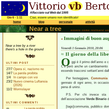
Affacciato sul Web dal 1995
Gio 6 - 1:11
Ciao, essere umano non identificato!
home
blog
personale
attività
Near a tree
ovvero come rovinarsi una 
Immagini di buon au
«
Near a tree by a river
Venerdì 1 Gennaio 2010, 20:06
there's a hole in the ground
Il giorno della lib
O
ggi è il primo dell’anno e 
ULTIMI POST
C’è però anche un cambiamento po
27/7
Opera sì, nazismo no
essendo trascorsi settant’anni dal
14/7
La parola proibita
1/4
In campo con voi
Per festeggiare,
Communia
23/2
Nuovo cinema Luftansia
gennaio di ogni anno, in occasio
(2026)
pena di unirsi.
11/2
Wormslayer
P.S. Per chi invece sta 
dell’associazione
Verde Binario
d
ULTIMI COMMENTI
[tags]communia, pubblico domini
gs
La parola proibita