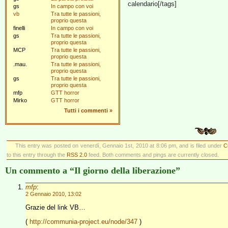
calendario[/tags]
gs
In campo con voi
vb
Tra tutte le passioni,
proprio questa
finelli
In campo con voi
gs
Tra tutte le passioni,
proprio questa
MCP
Tra tutte le passioni,
proprio questa
.mau.
Tra tutte le passioni,
proprio questa
gs
Tra tutte le passioni,
proprio questa
mfp
GTT horror
Mirko
GTT horror
Tutti i commenti
»
This entry was posted on venerdì, Gennaio 1st, 2010 at 8:06 pm, and is filed under
C
to this entry through the
RSS 2.0
feed. Both comments and pings are currently closed.
Un commento a “Il giorno della liberazione”
mfp
:
2 Gennaio 2010, 13:02
Grazie del link VB…
(
http://communia-project.eu/node/347
)