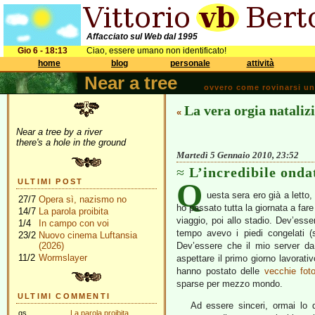
Affacciato sul Web dal 1995
Gio 6 - 18:13
Ciao, essere umano non identificato!
home
blog
personale
attività
Near a tree
ovvero come rovinarsi una 
La vera orgia nataliz
«
Near a tree by a river
there's a hole in the ground
Martedì 5 Gennaio 2010, 23:52
L’incredibile onda
Q
ULTIMI POST
uesta sera ero già a letto
27/7
Opera sì, nazismo no
ho passato tutta la giornata a fare
14/7
La parola proibita
viaggio, poi allo stadio. Dev’es
1/4
In campo con voi
tempo avevo i piedi congelati 
23/2
Nuovo cinema Luftansia
(2026)
Dev’essere che il mio server da
11/2
Wormslayer
aspettare il primo giorno lavorati
hanno postato delle
vecchie foto
sparse per mezzo mondo.
ULTIMI COMMENTI
Ad essere sinceri, ormai lo 
gs
La parola proibita