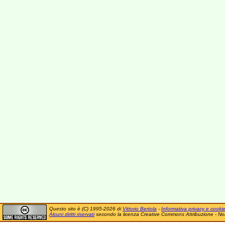
Questo sito è (C) 1995-2026 di
Vittorio Bertola
-
Informativa privacy e cooki
Alcuni diritti riservati
secondo la licenza Creative Commons Attribuzione - No