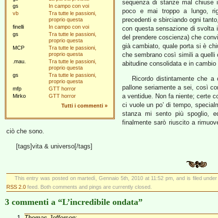
sequenza di stanze mal chiuse i
gs
In campo con voi
poco e mai troppo a lungo, rig
vb
Tra tutte le passioni,
precedenti e sbirciando ogni tanto
proprio questa
finelli
In campo con voi
con questa sensazione di svolta im
gs
Tra tutte le passioni,
del prendere coscienza) che conv
proprio questa
già cambiato, quale porta si è chi
MCP
Tra tutte le passioni,
proprio questa
che sembrano così simili a quelli 
.mau.
Tra tutte le passioni,
abitudine consolidata e in cambio
proprio questa
gs
Tra tutte le passioni,
Ricordo distintamente che a d
proprio questa
pallone seriamente a sei, così c
mfp
GTT horror
a ventidue. Non fa niente; certe c
Mirko
GTT horror
ci vuole un po’ di tempo, special
Tutti i commenti
»
stanza mi sento più spoglio, e
finalmente sarò riuscito a rimuove
ciò che sono.
[tags]vita & universo[/tags]
This entry was posted on martedì, Gennaio 5th, 2010 at 11:52 pm, and is filed unde
RSS 2.0
feed. Both comments and pings are currently closed.
3 commenti a “L’incredibile ondata”
Thomas Jefferson
: