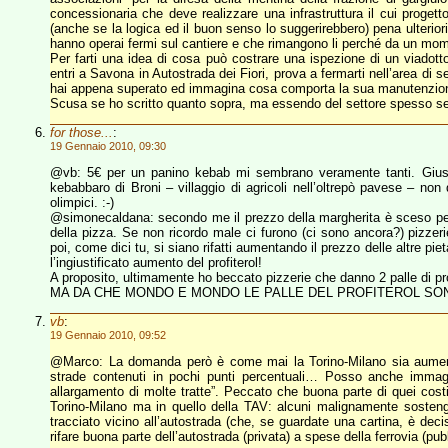
concessionaria che deve realizzare una infrastruttura il cui proget
(anche se la logica ed il buon senso lo suggerirebbero) pena ulteriori
hanno operai fermi sul cantiere e che rimangono li perché da un mome
Per farti una idea di cosa può costrare una ispezione di un viadott
entri a Savona in Autostrada dei Fiori, prova a fermarti nell’area di se
hai appena superato ed immagina cosa comporta la sua manutenzione
Scusa se ho scritto quanto sopra, ma essendo del settore spesso sen
for those...
:
19 Gennaio 2010, 09:30
@vb: 5€ per un panino kebab mi sembrano veramente tanti. Giust
kebabbaro di Broni – villaggio di agricoli nell’oltrepò pavese – non 
olimpici. :-)
@simonecaldana: secondo me il prezzo della margherita è sceso per 
della pizza. Se non ricordo male ci furono (ci sono ancora?) pizzer
poi, come dici tu, si siano rifatti aumentando il prezzo delle altre 
l’ingiustificato aumento del profiterol!
A proposito, ultimamente ho beccato pizzerie che danno 2 palle di pro
MA DA CHE MONDO E MONDO LE PALLE DEL PROFITEROL SON
vb
:
19 Gennaio 2010, 09:52
@Marco: La domanda però è come mai la Torino-Milano sia aumenta
strade contenuti in pochi punti percentuali… Posso anche immagin
allargamento di molte tratte”. Peccato che buona parte di quei costi 
Torino-Milano ma in quello della TAV: alcuni malignamente sosteng
tracciato vicino all’autostrada (che, se guardate una cartina, è dec
rifare buona parte dell’autostrada (privata) a spese della ferrovia (pub