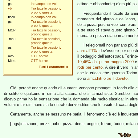
ottima e abbondante) c’era più piz
gs
In campo con voi
vb
Tra tutte le passioni,
proprio questa
Frequentando il locale da anni
finelli
In campo con voi
momento del giorno e dell’anno, 
gs
Tra tutte le passioni,
della pizza perchè vuol comprarsi
proprio questa
a tre euro ci stava giusto giusto
MCP
Tra tutte le passioni,
proprio questa
mercato i prezzi siano in aumento 
.mau.
Tra tutte le passioni,
proprio questa
I telegiornali non parlano più 
gs
Tra tutte le passioni,
anni all’1%
: dev’essere per quest
proprio questa
il pedaggio dell’autostrada
Torino
mfp
GTT horror
Mirko
GTT horror
19,46% dal primo maggio 2009
e 
Tutti i commenti
»
rotti per cento
. A dire il vero in a
che la cricca che governa Torino
sono
arricchiti oltre il dovuto
.
Già, perché anche quando gli aumenti vengono propagati in fondo alla cat
di solito è qualcuno in cima alla catena che si arricchisce. Sarebbe int
dicevo prima ho la sensazione che la domanda sia molto elastica: in altre p
volumi e far diminuire sia le entrate dei venditori che le uscite di casa degli i
Certamente, anche se nessuno ne parla, il fenomeno c’è ed è inquietant
[tags]inflazione, prezzi, cibo, pizza, demir, angelo, ferrari, torino, mila