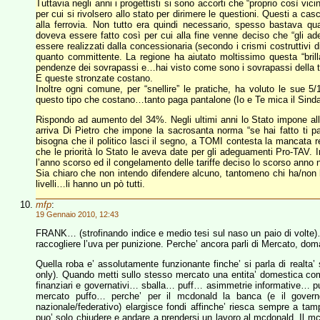
Tuttavia negli anni i progettisti si sono accorti che “proprio così vi
per cui si rivolsero allo stato per dirimere le questioni. Questi a ca
alla ferrovia. Non tutto era quindi necessario, spesso bastava q
doveva essere fatto così per cui alla fine venne deciso che “gli ad
essere realizzati dalla concessionaria (secondo i crismi costruttivi 
quanto committente. La regione ha aiutato moltissimo questa “brill
pendenze dei sovrapassi e…hai visto come sono i sovrapassi della to
E queste stronzate costano.
Inoltre ogni comune, per “snellire” le pratiche, ha voluto le sue 5/
questo tipo che costano…tanto paga pantalone (Io e Te mica il Sindac
Rispondo ad aumento del 34%. Negli ultimi anni lo Stato impone alle 
arriva Di Pietro che impone la sacrosanta norma “se hai fatto ti p
bisogna che il politico lasci il segno, a TOMI contesta la mancata 
che le priorità lo Stato le aveva date per gli adeguamenti Pro-TAV. 
l’anno scorso ed il congelamento delle tariffe deciso lo scorso anno no
Sia chiaro che non intendo difendere alcuno, tantomeno chi ha/non ha
livelli…li hanno un pò tutti.
mfp
:
19 Gennaio 2010, 12:43
FRANK… (strofinando indice e medio tesi sul naso un paio di volte)
raccogliere l’uva per punizione. Perche’ ancora parli di Mercato, doma
Quella roba e’ assolutamente funzionante finche’ si parla di realta
only). Quando metti sullo stesso mercato una entita’ domestica c
finanziari e governativi… sballa… puff… asimmetrie informative… p
mercato puffo… perche’ per il mcdonald la banca (e il governo,
nazionale/federativo) elargisce fondi affinche’ riesca sempre a tam
puo’ solo chiudere e andare a prendersi un lavoro al mcdonald. Il mc