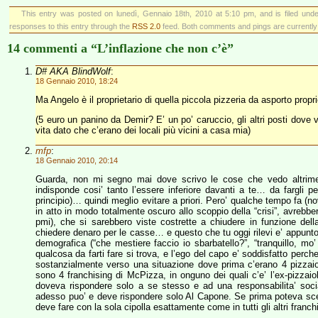
This entry was posted on lunedì, Gennaio 18th, 2010 at 5:10 pm, and is filed und
responses to this entry through the
RSS 2.0
feed. Both comments and pings are currently
14 commenti a “L’inflazione che non c’è”
D# AKA BlindWolf
:
18 Gennaio 2010, 18:24
Ma Angelo è il proprietario di quella piccola pizzeria da asporto propr
(5 euro un panino da Demir? E’ un po’ caruccio, gli altri posti dov
vita dato che c’erano dei locali più vicini a casa mia)
mfp
:
18 Gennaio 2010, 20:14
Guarda, non mi segno mai dove scrivo le cose che vedo altriment
indisponde cosi’ tanto l’essere inferiore davanti a te… da fargli pe
principio)… quindi meglio evitare a priori. Pero’ qualche tempo fa 
in atto in modo totalmente oscuro allo scoppio della “crisi”, avrebb
pmi), che si sarebbero viste costrette a chiudere in funzione de
chiedere denaro per le casse… e questo che tu oggi rilevi e’ appunto “
demografica (“che mestiere faccio io sbarbatello?”, “tranquillo, 
qualcosa da farti fare si trova, e l’ego del capo e’ soddisfatto perche’
sostanzialmente verso una situazione dove prima c’erano 4 pizzaio
sono 4 franchising di McPizza, in onguno dei quali c’e’ l’ex-pizzai
doveva rispondere solo a se stesso e ad una responsabilita’ soci
adesso puo’ e deve rispondere solo Al Capone. Se prima poteva scegl
deve fare con la sola cipolla esattamente come in tutti gli altri fran