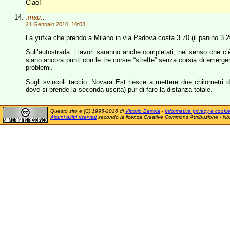
Ciao!
.mau.
:
21 Gennaio 2010, 10:03
La yufka che prendo a Milano in via Padova costa 3.70 (il panino 3.2
Sull’autostrada: i lavori saranno anche completati, nel senso che c’
siano ancora punti con le tre corsie “strette” senza corsia di emerge
problemi.
Sugli svincoli taccio. Novara Est riesce a mettere due chilometri di
dove si prende la seconda uscita) pur di fare la distanza totale.
Questo sito è (C) 1995-2026 di
Vittorio Bertola
-
Informativa privacy e cooki
Alcuni diritti riservati
secondo la licenza Creative Commons Attribuzione - No