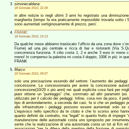
simonecaldana
:
18 Gennaio 2010, 22:28
in altre notizie io negli ultimi 3 anni ho registrato una diminuzion
margherita (tempo fa era praticamente impossibile trovarla sotto i
sono aumentati vertiginosamente di prezzo, pero’.
FRANK
:
18 Gennaio 2010, 23:13
Da qualche mese abbiamo traslocato l’ufficio da una zona dove c’er
Fiume) ad una più centrale e ricca di bar e ristoranti (Via S.Qu
concorrenza funziona. Il cibo costa 1, 2 e anche 3 euro in meno co
meno! In compenso la palestra mi costa il doppio, 100€ in più: in q
FRANK
Marco
:
19 Gennaio 2010, 09:07
solo una precisazione essendo del settore: l’aumento dei pedaggi au
concessione. La concessionaria per avere la concessione autostra
concessione(10/20 o più anni) nei quali esplicita cosa farà per miglio
piani ottiene un “punteggio” che, sommato ad altri parametri (es.
utilizzato per il calcolo dei pedaggi. Infine, cosa non da poco, il p
tipo di arrotondamento, a seconda dei casi, fa si che un pedaggio po
alle infrastrutture i pedaggi possono essere aumentati solo se 
L’equivoco nello specifico da te citato è che lo scorso anno han
quanto definiti da contratto, ma “legali” in quanto frutto di impegni
manutenzione delle autostrade costa uno sproposito per innumerevoli
sente che la realizzazione di una autostrada costa un tot al Km ed
associazioni “per la difesa della mentina della frazione di gargiul