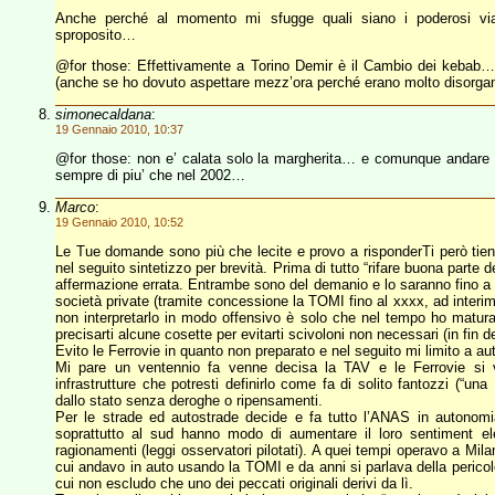
Anche perché al momento mi sfugge quali siano i poderosi viad
sproposito…
@for those: Effettivamente a Torino Demir è il Cambio dei kebab… 
(anche se ho dovuto aspettare mezz’ora perché erano molto disorgani
simonecaldana
:
19 Gennaio 2010, 10:37
@for those: non e’ calata solo la margherita… e comunque andare 
sempre di piu’ che nel 2002…
Marco
:
19 Gennaio 2010, 10:52
Le Tue domande sono più che lecite e provo a risponderTi però tien
nel seguito sintetizzo per brevità. Prima di tutto “rifare buona parte d
affermazione errata. Entrambe sono del demanio e lo saranno fino a
società private (tramite concessione la TOMI fino al xxxx, ad interi
non interpretarlo in modo offensivo è solo che nel tempo ho matura
precisarti alcune cosette per evitarti scivoloni non necessari (in fin de
Evito le Ferrovie in quanto non preparato e nel seguito mi limito a au
Mi pare un ventennio fa venne decisa la TAV e le Ferrovie si vi
infrastrutture che potresti definirlo come fa di solito fantozzi (“u
dallo stato senza deroghe o ripensamenti.
Per le strade ed autostrade decide e fa tutto l’ANAS in autonomia 
soprattutto al sud hanno modo di aumentare il loro sentiment el
ragionamenti (leggi osservatori pilotati). A quei tempi operavo a Mil
cui andavo in auto usando la TOMI e da anni si parlava della perico
cui non escludo che uno dei peccati originali derivi da lì.