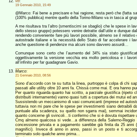
vb
:
19 Gennaio 2010, 15:49
@Marco: Fai bene a precisare e hai ragione, resta però che (fatta sal
(100% pubblica) mentre quello della Torino-Milano va in tasca al gru
A me risultava tra l’altro (smentiscimi se sbaglio) che le spese in la
dello stesso gruppo) potessero venire detratte dall’utile e dunque da
rendendo conveniente fare più lavori possibile, almeno se il relativo c
autostrade italiane e la necessità dello Stato di far accelerare i la
anche questione di pendenze ma alcuni sono davvero assurdi…
Comunque sono certo che l’aumento del 34% sia stato giustificato
oggettivamente la versione vecchia era molto pericolosa e i lavori d
all’infinito per far guadagnare Gavio.
Marco
:
21 Gennaio 2010, 08:56
Sono d’accordo con te su tutta la linea, purtroppo è colpa di chi sap
passati alle utility oltre 10 anni fa. Chissà come mai. E ora hanno pu
Per quanto riguarda quanto hai scritto, a parziale giustifica (ripeto c
distribuiti internamente) vanno quasi tutti a copertura dei mutui ed an
Sussistendo un meccanismo di vasi comunicanti (imprese ed autostr
tuttavia non mi pare che le spese per investimenti siano detraibili 
puntuale alla scadenza, su quello non sgarra mai), semmai incido
quanto concerne gli svincoli…ti confermo che si è dovuta rispettare 
Cmq almeno qualcosa si vede…a differenza della Salerno-Reggio (
concessione privata e a pagamento sarebbe già finita da 25 anni (
magnifici). Invece di anno in anno, passi in un posto e ti acco
terminato solo qualche anno prima…