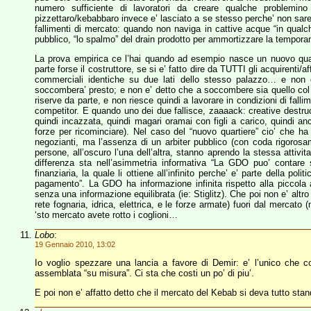
numero sufficiente di lavoratori da creare qualche problemino 
pizzettaro/kebabbaro invece e’ lasciato a se stesso perche’ non sareb
fallimenti di mercato: quando non naviga in cattive acque “in qualch
pubblico, “lo spalmo” del drain prodotto per ammortizzare la tempora
La prova empirica ce l’hai quando ad esempio nasce un nuovo quar
parte forse il costruttore, se si e’ fatto dire da TUTTI gli acquirenti/a
commerciali identiche su due lati dello stesso palazzo… e non 
soccombera’ presto; e non e’ detto che a soccombere sia quello co
riserve da parte, e non riesce quindi a lavorare in condizioni di fall
competitor. E quando uno dei due fallisce, zaaaack: creative destruct
quindi incazzata, quindi magari oramai con figli a carico, quindi an
forze per ricominciare). Nel caso del “nuovo quartiere” cio’ che ha
negozianti, ma l’assenza di un arbiter pubblico (con coda rigorosam
persone, all’oscuro l’una dell’altra, stanno aprendo la stessa attiv
differenza sta nell’asimmetria informativa “La GDO puo’ contare
finanziaria, la quale li ottiene all’infinito perche’ e’ parte della po
pagamento”. La GDO ha informazione infinita rispetto alla piccola a
senza una informazione equilibrata (ie: Stiglitz). Che poi non e’ altro
rete fognaria, idrica, elettrica, e le forze armate) fuori dal mercato 
‘sto mercato avete rotto i coglioni…
Lobo
:
19 Gennaio 2010, 13:02
Io voglio spezzare una lancia a favore di Demir: e’ l’unico che 
assemblata “su misura”. Ci sta che costi un po’ di piu’.
E poi non e’ affatto detto che il mercato del Kebab si deva tutto sta