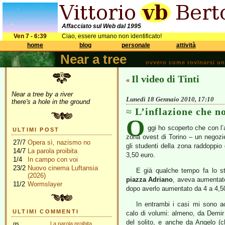
Affacciato sul Web dal 1995
Ven 7 - 6:39
Ciao, essere umano non identificato!
home
blog
personale
attività
Near a tree
ovvero come rovinarsi una 
Il video di Tinti
«
Near a tree by a river
Lunedì 18 Gennaio 2010, 17:10
there's a hole in the ground
L’inflazione che n
O
ggi ho scoperto che con 
ULTIMI POST
zona ovest di Torino – un negoziet
27/7
Opera sì, nazismo no
gli studenti della zona raddoppio
14/7
La parola proibita
3,50 euro.
1/4
In campo con voi
23/2
Nuovo cinema Luftansia
E già qualche tempo fa lo s
(2026)
piazza Adriano
, aveva aumentato
11/2
Wormslayer
dopo averlo aumentato da 4 a 4,5
In entrambi i casi mi sono ac
ULTIMI COMMENTI
calo di volumi: almeno, da Demi
del solito, e anche da Angelo 
gs
La parola proibita