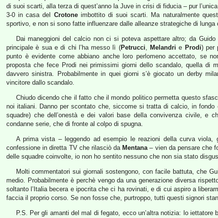
di suoi scarti, alla terza di quest’anno la Juve in crisi di fiducia – pur l’u
3-0 in casa del
Crotone
imbottito di suoi scarti. Ma naturalmente queste
sportivo, e non si sono fatte influenzare dalle alleanze strategiche di lunga 
Dai maneggioni del calcio non ci si poteva aspettare altro; da Guido 
principale è sua e di chi l’ha messo lì (
Petrucci
,
Melandri
e
Prodi
) per
punto è evidente come abbiano anche loro perlomeno accettato, se non d
proposta che fece Prodi nei primissimi giorni dello scandalo, quella d
davvero sinistra. Probabilmente in quei giorni s’è giocato un derby mila
vincitore dallo scandalo.
Chiudo dicendo che il fatto che il mondo politico permetta questo sfascio
noi italiani. Danno per scontato che, siccome si tratta di calcio, in fondo ci
squadre) che dell’onestà e dei valori base della convivenza civile, e c
condanne serie, che di fronte al colpo di spugna.
A prima vista – leggendo ad esempio le reazioni della curva viola, 
confessione in diretta TV che rilasciò da
Mentana
– vien da pensare che fo
delle squadre coinvolte, io non ho sentito nessuno che non sia stato disgus
Molti commentatori sui giornali sostengono, con facile battuta, che Guid
medio. Probabilmente è perchè vengo da una generazione diversa rispetto al
soltanto l’Italia becera e ipocrita che ci ha rovinati, e di cui aspiro a libe
faccia il proprio corso. Se non fosse che, purtroppo, tutti questi signori stan
P.S. Per gli amanti del mal di fegato, ecco un’altra notizia: lo iettatore