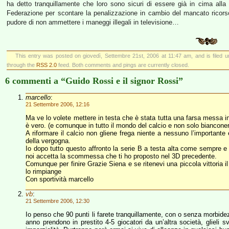
ha detto tranquillamente che loro sono sicuri di essere già in cima alla
Federazione per scontare la penalizzazione in cambio del mancato ricor
pudore di non ammettere i maneggi illegali in televisione…
This entry was posted on giovedì, Settembre 21st, 2006 at 11:47 am, and is filed 
through the
RSS 2.0
feed. Both comments and pings are currently closed.
6 commenti a “Guido Rossi e il signor Rossi”
marcello
:
21 Settembre 2006, 12:16
Ma ve lo volete mettere in testa che è stata tutta una farsa messa i
è vero. (e comunque in tutto il mondo del calcio e non solo biancone
A riformare il calcio non gliene frega niente a nessuno l’importante
della vergogna.
Io dopo tutto questo affronto la serie B a testa alta come sempre e
noi accetta la scommessa che ti ho proposto nel 3D precedente.
Comunque per finire Grazie Siena e se ritenevi una piccola vittoria i
lo rimpiange
Con sportività marcello
vb
:
21 Settembre 2006, 12:30
Io penso che 90 punti li farete tranquillamente, con o senza morbid
anno prendono in prestito 4-5 giocatori da un’altra società, glieli sv