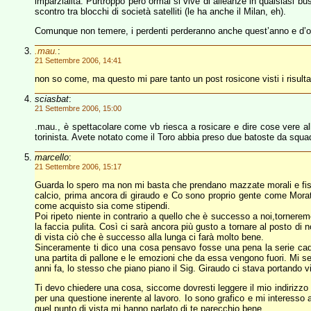
imparzialità. Purtroppo però ormai si vive di alleanze in qualsiasi b
scontro tra blocchi di società satelliti (le ha anche il Milan, eh).
Comunque non temere, i perdenti perderanno anche quest’anno e d’ora
.mau.
:
21 Settembre 2006, 14:41
non so come, ma questo mi pare tanto un post rosicone visti i risulta
sciasbat
:
21 Settembre 2006, 15:00
.mau., è spettacolare come vb riesca a rosicare e dire cose vere al
torinista. Avete notato come il Toro abbia preso due batoste da squa
marcello
:
21 Settembre 2006, 15:17
Guarda lo spero ma non mi basta che prendano mazzate morali e fisich
calcio, prima ancora di giraudo e Co sono proprio gente come Moratti
come acquisto sia come stipendi.
Poi ripeto niente in contrario a quello che è successo a noi,torneremo
la faccia pulita. Così ci sarà ancora più gusto a tornare al posto d
di vista ciò che è successo alla lunga ci farà molto bene.
Sinceramente ti dico una cosa pensavo fosse una pena la serie cade
una partita di pallone e le emozioni che da essa vengono fuori. Mi s
anni fa, lo stesso che piano piano il Sig. Giraudo ci stava portando v
Ti devo chiedere una cosa, siccome dovresti leggere il mio indirizzo 
per una questione inerente al lavoro. Io sono grafico e mi interesso 
quel punto di vista mi hanno parlato di te parecchio bene.