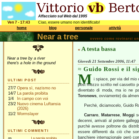
Affacciato sul Web dal 1995
Ven 7 - 17:43
Ciao, essere umano non identificato!
home
blog
personale
attività
Near a tree
ovvero come rovinarsi una 
A testa bassa
«
Near a tree by a river
Giovedì 21 Settembre 2006, 11:47
there's a hole in the ground
Guido Rossi e il s
M
i spiace, per via del mio 
ULTIMI POST
post mezzo scritto nel cassetto 
27/7
Opera sì, nazismo no
diventato di moda, ma io ne parl
14/7
La parola proibita
Toronews
, ovviamente) da almen
1/4
In campo con voi
23/2
Nuovo cinema Luftansia
Perchè, diciamocelo,
Guido Ros
(2026)
11/2
Wormslayer
Carraro
,
Matarrese
,
Moggi
so
decenni, arrivati al potere galle
purchè avesse poltrone da distrib
ULTIMI COMMENTI
essere differenti da ciò che so
banchiere internazionale però comu
gs
La parola proibita