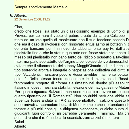
Sempre sportivamente Marcello
Alberto
:
22 Settembre 2006, 19:22
Ciao,
credo che Rossi sia stato un classicissimo esempio di uomo di pag
Provera per colmare il vuoto di potere creato dall’affare Calciopoli
stata da un lato quella di rassicurare con il suo faccione bonario
che era il caso di rivolgersi con rinnovato entusiasmo ai botteghini
corrente bancario per il rinnovo dell’abbonamento pay-tv, dall’alt
piedistallo fino a che lo status quo ante non fosse stato ripristinato. 
messo sul piedistallo non parlo tanto del ridicolo scudetto a tavolin
Inter, ma parlo soprattutto dell’argine a pericolose derive democratic
evitare che il siluramento della lobby Moggi/Giraudo ed il ridimensio
tipo sorteggio arbitrale integrale o negoziazione collettiva dei diritti 
tipo: “Accidenti, mancava poco e Rossi avrebbe finalmente potuto es
pelo…”. Dello stesso tenore sono state le dichiarazioni di Ross
fantomatico progetto di riforma sia rimasto nel riserbo più assolut
italiano in questi mesi sia stata la rielezione del navigatissimo Mat
Per quanto riguarda Balzaretti non sono riuscito a trovare un resocon
quanto riportato da “Il Romanista”. Non ho dubbi però che abbia s
Juventus fosse andata al TAR avrebbe ribaltato il calcio e questo l
sono arrivati a scomodare Luca di Montezemolo che (fortunatamente) 
tornare a più miti consigli la dirigenza bianconera, qualche punto d
giudicanti fuori controllo, mi parrebbe veramente il minimo… Ma 
sentir dire che il re è nudo ci fa scandalizzare anziché riflettere…
Saluti
Alberto