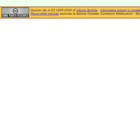
Questo sito è (C) 1995-2026 di
Vittorio Bertola
-
Informativa privacy e cooki
Alcuni diritti riservati
secondo la licenza Creative Commons Attribuzione - No