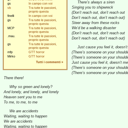
There’s always a siren
gs
In campo con voi
Singing you to shipwreck
vb
Tra tutte le passioni,
proprio questa
(Don’t reach out, don’t reach out
finelli
In campo con voi
Don’t reach out, don’t reach out)
gs
Tra tutte le passioni,
Steer away from these rocks
proprio questa
We’d be a walking disaster
MCP
Tra tutte le passioni,
proprio questa
(Don’t reach out, don’t reach out
.mau.
Tra tutte le passioni,
Don’t reach out, don’t reach out)
proprio questa
gs
Tra tutte le passioni,
Just cause you feel it, doesn’t
proprio questa
(There’s someone on your shoulde
mfp
GTT horror
Mirko
GTT horror
(There’s someone on your shoulde
Tutti i commenti
»
Just cause you feel it, doesn’t me
(There’s someone on your shoulde
(There’s someone on your shoulde
There there!
Why so green and lonely?
And lonely, and lonely, and lonely
Heaven sent you to me
To me, to me, to me
We are accidents
Waiting, waiting to happen
We are accidents
Waiting, waiting to happen