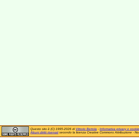
Questo sito è (C) 1995-2026 di
Vittorio Bertola
-
Informativa privacy e cooki
Alcuni diritti riservati
secondo la licenza Creative Commons Attribuzione - No