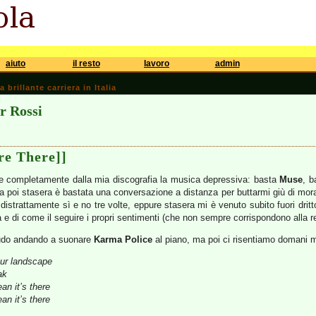
aiuto
il resto
lavoro
admin
brillante carriera in Italia
or Rossi
re There]]
e completamente dalla mia discografia la musica depressiva: basta
Muse
, 
 Ma poi stasera è bastata una conversazione a distanza per buttarmi giù di mo
 distrattamente sì e no tre volte, eppure stasera mi è venuto subito fuori dritt
e di come il seguire i propri sentimenti (che non sempre corrispondono alla rea
iudo andando a suonare
Karma Police
al piano, ma poi ci risentiamo domani m
our landscape
ak
an it’s there
an it’s there