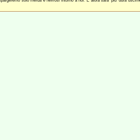
pargeremo solo merda e nevrosi intorno a noi. E alora sara’ piu’ dura uscirne