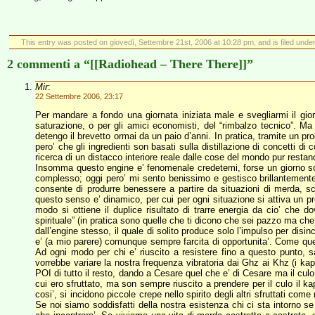
This entry was posted on giovedì, Settembre 21st, 2006 at 10:28 pm, and is filed unde
2 commenti a “[[Radiohead – There There]]”
Mir
:
22 Settembre 2006, 23:17
Per mandare a fondo una giornata iniziata male e svegliarmi il gior
saturazione, o per gli amici economisti, del “rimbalzo tecnico”. M
detengo il brevetto ormai da un paio d’anni. In pratica, tramite un 
pero’ che gli ingredienti son basati sulla distillazione di concetti di
ricerca di un distacco interiore reale dalle cose del mondo pur restan
Insomma questo engine e’ fenomenale credetemi, forse un giorno scriv
complesso; oggi pero’ mi sento benissimo e gestisco brillantemente c
consente di produrre benessere a partire da situazioni di merda, sc
questo senso e’ dinamico, per cui per ogni situazione si attiva un p
modo si ottiene il duplice risultato di trarre energia da cio’ che 
spirituale” (in pratica sono quelle che ti dicono che sei pazzo ma che 
dall’engine stesso, il quale di solito produce solo l’impulso per disi
e’ (a mio parere) comunque sempre farcita di opportunita’. Come que
Ad ogni modo per chi e’ riuscito a resistere fino a questo punto, s
vorrebbe variare la nostra frequenza vibratoria dai Ghz ai Khz (i kapo’
POI di tutto il resto, dando a Cesare quel che e’ di Cesare ma il culo
cui ero sfruttato, ma son sempre riuscito a prendere per il culo il ka
cosi’, si incidono piccole crepe nello spirito degli altri sfruttati co
Se noi siamo soddisfatti della nostra esistenza chi ci sta intorno se 