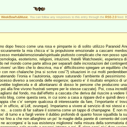
r
WeekBowl's&Music
. You can follow any responses to this entry through the
RSS 2.0
feed. B
no dopo fresco come una rosa e pimpante io di solito utilizzo Paranoid Andro
a sicuramente la mia chicca e’ la propulsione emozionale a cascami merdoso-e
processo mentale/emozionale/spirituale piuttosto complicato che non posso spie
 cosmologia, esoterismo, religioni, intuizioni, fratelli Watchowski, esperienza d
do nel mondo come parte attiva per separarli dalle incrostazioni del contingent
ero’ un libro che lo descriva, ma e’ difficilissimo spiegare un equilibrio ch
on non chalanche (ma si scrive cosi’?) situazioni in cui molti perderebbero la
atenando l’ironia e l’autoironia, oppure saturando l’ambiente di pessimismo 
rocesso diverso a seconda delle esigenze; questo e’ il risultato empirico di u
dovrebbe togliercela e di allontanarsi di dosso le persone che producono una
poi alla fine vivono frustrati sempre per le stesse cazzate). Poi, cosa incredibi
ncagliarsi dal fondo, ma dall’effetto a cascata che deriva dal riuscire a vedere
sto blog, come questa sera, in cui sono a casa a rippare dvd e quindi devo s
appia che c’e’ sempre qualcosa di interessante da fare, l’importante e’ trov
 in ufficio, al Lidl, ovunque). Impariamo a vivere al servizio di noi stessi e de
 no… a costo di far saltare il sistema come un tappo di champagne. E non mi dit
po’ di turno e a fargli venire il dubbio profondo di quanto fosse squallida la s
me noi fino a che non allarghino un po’ le maglie della parete di cemento del co
ne accorgera’ e la sua esistenza migliorera’ nella misura della sommatoria di t