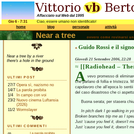
Affacciato sul Web dal 1995
Gio 6 - 7:31
Ciao, essere umano non identificato!
home
blog
personale
attività
Near a tree
ovvero come rovinarsi una 
Guido Rossi e il sign
«
Near a tree by a river
Giovedì 21 Settembre 2006, 22:28
there's a hole in the ground
[[Radiohead – The
A
vevo promesso di eliminar
ULTIMI POST
che parlano di follia e tristezza.
27/7
Opera sì, nazismo no
capolavoro che all’epoca lo sentii
14/7
La parola proibita
del caso disastroso che ci aspetta 
1/4
In campo con voi
23/2
Nuovo cinema Luftansia
Buona serata; per stasera ch
(2026)
11/2
Wormslayer
In pitch dark I go walking in y
Broken branches trip me as I spe
Just ‘cause you feel it, doesn’t me
ULTIMI COMMENTI
Just ‘cause you feel it, doesn’t me
gs
La parola proibita