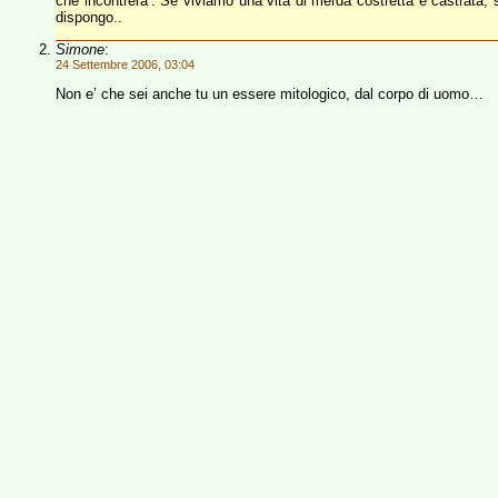
che incontrera’. Se viviamo una vita di merda costretta e castrata, s
dispongo..
Simone
:
24 Settembre 2006, 03:04
Non e’ che sei anche tu un essere mitologico, dal corpo di uomo…