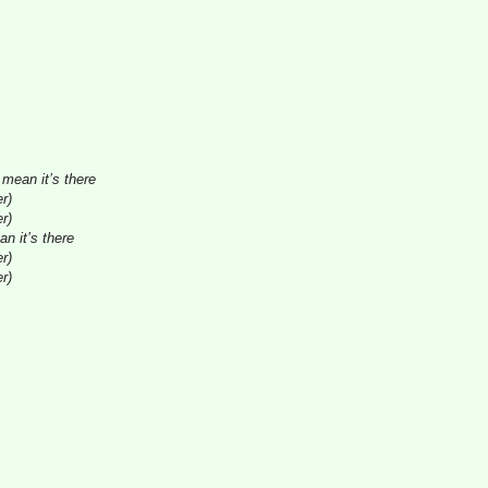
 mean it’s there
r)
r)
an it’s there
r)
r)