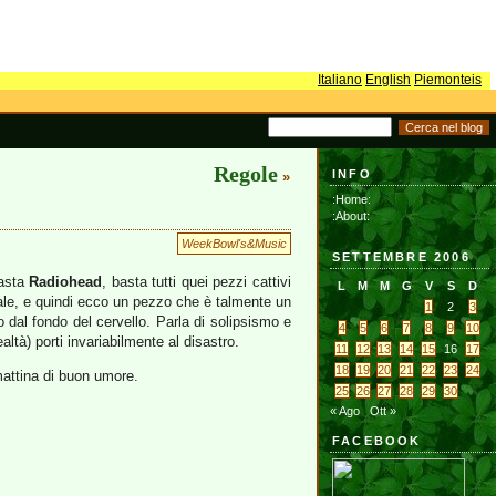
Italiano
English
Piemonteis
Regole
INFO
»
:Home:
:About:
WeekBowl's&Music
SETTEMBRE 2006
basta
Radiohead
, basta tutti quei pezzi cattivi
L
M
M
G
V
S
D
rale, e quindi ecco un pezzo che è talmente un
1
2
3
o dal fondo del cervello. Parla di solipsismo e
4
5
6
7
8
9
10
ltà) porti invariabilmente al disastro.
11
12
13
14
15
16
17
18
19
20
21
22
23
24
attina di buon umore.
25
26
27
28
29
30
« Ago
Ott »
FACEBOOK