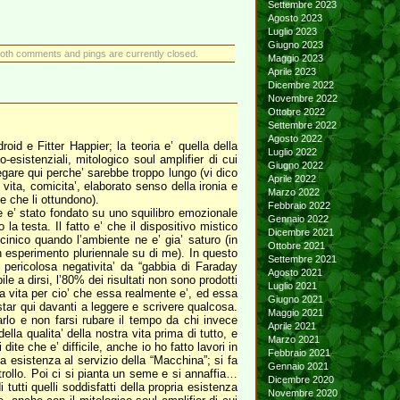
Settembre 2023
Agosto 2023
Luglio 2023
Giugno 2023
oth comments and pings are currently closed.
Maggio 2023
Aprile 2023
Dicembre 2022
Novembre 2022
Ottobre 2022
Settembre 2022
Agosto 2022
id e Fitter Happier; la teoria e’ quella della
Luglio 2022
sistenziali, mitologico soul amplifier di cui
Giugno 2022
gare qui perche’ sarebbe troppo lungo (vi dico
Aprile 2022
i vita, comicita’, elaborato senso della ironia e
Marzo 2022
e che li ottundono).
Febbraio 2022
e e’ stato fondato su uno squilibro emozionale
Gennaio 2022
 testa. Il fatto e’ che il dispositivo mistico
Dicembre 2021
cinico quando l’ambiente ne e’ gia’ saturo (in
Ottobre 2021
n esperimento pluriennale su di me). In questo
Settembre 2021
 pericolosa negativita’ da “gabbia di Faraday
Agosto 2021
le a dirsi, l’80% dei risultati non sono prodotti
Luglio 2021
 la vita per cio’ che essa realmente e’, ed essa
Giugno 2021
tar qui davanti a leggere e scrivere qualcosa.
Maggio 2021
arlo e non farsi rubare il tempo da chi invece
Aprile 2021
lla qualita’ della nostra vita prima di tutto, e
Marzo 2021
e che e’ difficile, anche io ho fatto lavori in
Febbraio 2021
ua esistenza al servizio della “Macchina”; si fa
Gennaio 2021
ntrollo. Poi ci si pianta un seme e si annaffia…
Dicembre 2020
utti quelli soddisfatti della propria esistenza
Novembre 2020