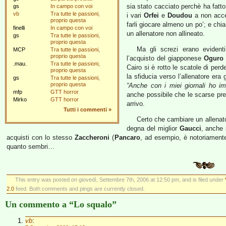
sia stato cacciato perchè ha fatto
gs
In campo con voi
vb
Tra tutte le passioni,
i vari
Orfei
e
Doudou
a non accet
proprio questa
farli giocare almeno un po’; e ch
finelli
In campo con voi
un allenatore non allineato.
gs
Tra tutte le passioni,
proprio questa
Ma gli screzi erano evident
MCP
Tra tutte le passioni,
proprio questa
l’acquisto del giapponese
Oguro
.mau.
Tra tutte le passioni,
Cairo si è rotto le scatole di per
proprio questa
la sfiducia verso l’allenatore era
gs
Tra tutte le passioni,
proprio questa
“Anche con i miei giornali ho imp
mfp
GTT horror
anche possibile che le scarse pres
Mirko
GTT horror
arrivo.
Tutti i commenti
»
Certo che cambiare un allenato
degna del miglior
Gaucci
, anche 
acquisti con lo stesso
Zaccheroni
(
Pancaro
, ad esempio, è notoriamente
quanto sembri…
This entry was posted on giovedì, Settembre 7th, 2006 at 12:50 pm, and is filed under
2.0
feed. Both comments and pings are currently closed.
Un commento a “Lo squalo”
vb
: