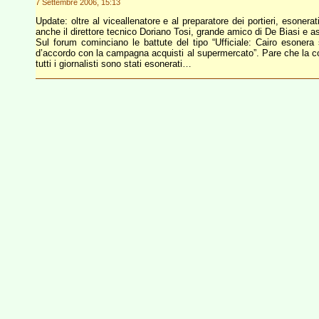
7 Settembre 2006, 15:13
Update: oltre al viceallenatore e al preparatore dei portieri, esoner
anche il direttore tecnico Doriano Tosi, grande amico di De Biasi e a
Sul forum cominciano le battute del tipo “Ufficiale: Cairo esonera 
d’accordo con la campagna acquisti al supermercato”. Pare che la co
tutti i giornalisti sono stati esonerati…