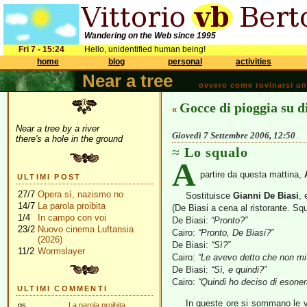
Wandering on the Web since 1995
Fri 7 - 15:24
Hello, unidentified human being!
home
blog
personal
activities
Near a tree
ovvero come rovinarsi una 
Gocce di pioggia su d
«
Near a tree by a river
Giovedì 7 Settembre 2006, 12:50
there's a hole in the ground
Lo squalo
A
partire da questa mattina,
ULTIMI POST
27/7
Opera sì, nazismo no
Sostituisce
Gianni De Biasi
, 
14/7
La parola proibita
(De Biasi a cena al ristorante. Squi
1/4
In campo con voi
De Biasi:
“Pronto?”
23/2
Nuovo cinema Luftansia
Cairo:
“Pronto, De Biasi?”
(2026)
De Biasi:
“Sì?”
11/2
Wormslayer
Cairo:
“Le avevo detto che non m
De Biasi:
“Sì, e quindi?”
Cairo:
“Quindi ho deciso di esoner
ULTIMI COMMENTI
In queste ore si sommano le vo
gs
La parola proibita