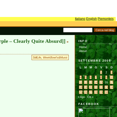
Italiano
English
Piemonteis
rple – Clearly Quite Absurd]]
INFO
»
:Home:
:About:
StillLife
,
WeekBowl's&Music
SETTEMBRE 2006
L
M
M
G
V
S
D
1
2
3
4
5
6
7
8
9
10
11
12
13
14
15
16
17
18
19
20
21
22
23
24
25
26
27
28
29
30
« Ago
Ott »
FACEBOOK