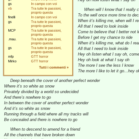
gs
In campo con voi
vb
Tra tutte le passioni,
When will I know that I really c
proprio questa
To the well once more time to dec
finelli
In campo con voi
When it’s killing me, when will I r
gs
Tra tutte le passioni,
proprio questa
All that I need to look inside
MCP
Tra tutte le passioni,
Come to believe that I better not 
proprio questa
Before I get my chance to ride
.mau.
Tra tutte le passioni,
When it’s killing me, what do I rea
proprio questa
gs
Tra tutte le passioni,
All that I need to look inside
proprio questa
Hey oh listen what I say oh, com
mfp
GTT horror
Hey oh look at what I say oh
Mirko
GTT horror
The more I see the less I know
Tutti i commenti
»
The more I like to let it go…hey 
Deep beneath the cover of another perfect wonder
Where it’s so white as snow
Privately divided by a world so undecided
And there’s nowhere to go
In between the cover of another perfect wonder
And it’s so white as snow
Running through a field where all my tracks will
Be concealed and there is nowhere to go
When to descend to amend for a friend
All the channels that have broken down