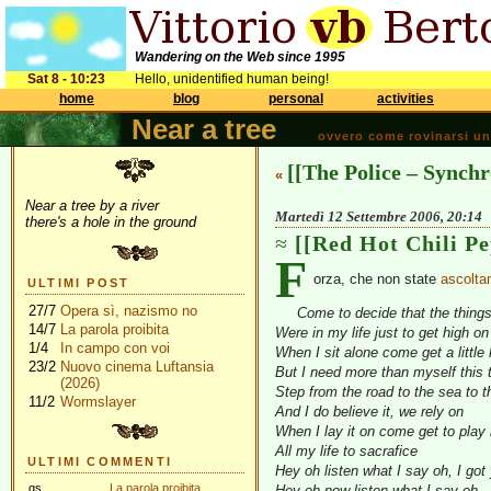
Wandering on the Web since 1995
Sat 8 - 10:23
Hello, unidentified human being!
home
blog
personal
activities
Near a tree
ovvero come rovinarsi una 
[[The Police – Synchr
«
Near a tree by a river
Martedì 12 Settembre 2006, 20:14
there's a hole in the ground
[[Red Hot Chili P
F
orza, che non state
ascolta
ULTIMI POST
27/7
Opera sì, nazismo no
Come to decide that the things 
14/7
La parola proibita
Were in my life just to get high on
1/4
In campo con voi
When I sit alone come get a littl
23/2
Nuovo cinema Luftansia
But I need more than myself this 
(2026)
Step from the road to the sea to 
11/2
Wormslayer
And I do believe it, we rely on
When I lay it on come get to play 
All my life to sacrafice
ULTIMI COMMENTI
Hey oh listen what I say oh, I got
gs
La parola proibita
Hey oh now listen what I say oh