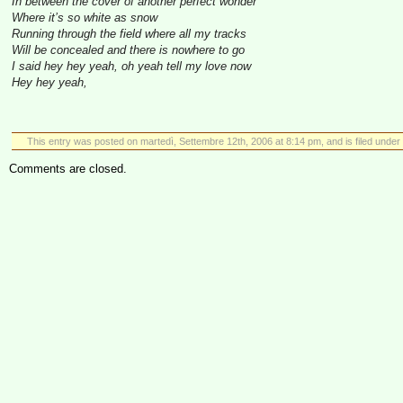
In between the cover of another perfect wonder
Where it’s so white as snow
Running through the field where all my tracks
Will be concealed and there is nowhere to go
I said hey hey yeah, oh yeah tell my love now
Hey hey yeah,
This entry was posted on martedì, Settembre 12th, 2006 at 8:14 pm, and is filed under
Comments are closed.