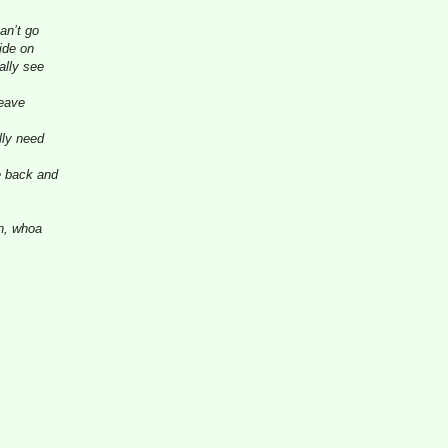
an’t go
ide on
eally see
leave
lly need
e back and
oh, whoa