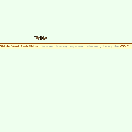
StillLife
,
WeekBowl's&Music
. You can follow any responses to this entry through the
RSS 2.0