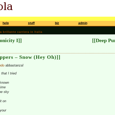
help
stuff
biz
admin
brillante carriera in Italia
onicity I]]
[[Deep Pu
eppers – Snow (Hey Oh)]]
ndo
abbastanza!
that I tried
e known
time
the sky
it on
 your