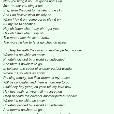
Now you bring it up, I’m gonna ring it up
Just to hear you sing it out
Step from the road to the sea to the sky
And I do believe what we rely on
When I lay it on, come get to play it on
All my life to sacrifice
Hey oh listen what I say oh, I got your
Hey oh listen what I say oh
The more I see the less I know
The more I’d like to let it go…hey oh whoa
Deep beneath the cover of another perfect wonder
Where it’s so white as snow
Privately divided by a world so undecided
And there’s nowhere to go
In between the cover of another perfect wonder
Where it’s so white as snow
Running through the field where all my tracks
Will be concealed and there is nowhere to go
I said hey hey yeah, oh yeah tell my love now
Hey hey yeah, oh yeah tell my love now
Deep beneath the cover of another perfect wonder
Where it’s so white as snow
Privately divided by a world so undecided
And there’s nowhere to go