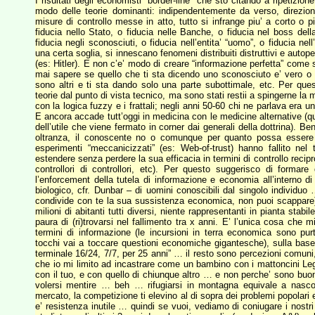
I risultati degli economisti “border-line” che sto citando a ripetizio
modo delle teorie dominanti: indipendentemente da verso, direzio
misure di controllo messe in atto, tutto si infrange piu’ a corto o p
fiducia nello Stato, o fiducia nelle Banche, o fiducia nel boss dell
fiducia negli sconosciuti, o fiducia nell’entita’ “uomo”, o fiducia nel
una certa soglia, si innescano fenomeni distribuiti distruttivi e autop
(es: Hitler). E non c’e’ modo di creare “informazione perfetta” come s
mai sapere se quello che ti sta dicendo uno sconosciuto e’ vero o fal
sono altri e ti sta dando solo una parte subottimale, etc. Per qu
teorie dal punto di vista tecnico, ma sono stati restii a spingerne 
con la logica fuzzy e i frattali; negli anni 50-60 chi ne parlava era 
E ancora accade tutt’oggi in medicina con le medicine alternative (q
dell’utile che viene fermato in corner dai generali della dottrina). B
oltranza, il conoscente no o comunque per quanto possa essere
esperimenti “meccanicizzati” (es: Web-of-trust) hanno fallito nel
estendere senza perdere la sua efficacia in termini di controllo reciproc
controllori di controllori, etc). Per questo suggerisco di forma
l’enforcement della tutela di informazione e economia all’interno d
biologico, cfr. Dunbar – di uomini conoscibili dal singolo individuo
condivide con te la sua sussistenza economica, non puoi scappare)
milioni di abitanti tutti diversi, niente rappresentanti in pianta stab
paura di (ri)trovarsi nel fallimento tra x anni. E’ l’unica cosa che m
termini di informazione (le incursioni in terra economica sono pur
tocchi vai a toccare questioni economiche gigantesche), sulla base
terminale 16/24, 7/7, per 25 anni” … il resto sono percezioni comuni
che io mi limito ad incastrare come un bambino con i mattoncini Lego
con il tuo, e con quello di chiunque altro … e non perche’ sono buo
volersi mentire … beh … rifugiarsi in montagna equivale a nasconde
mercato, la competizione ti elevino al di sopra dei problemi popolari 
e’ resistenza inutile … quindi se vuoi, vediamo di coniugare i nostri 