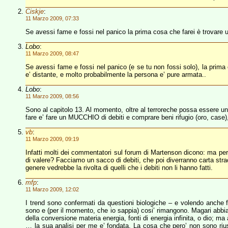
Ciskje
:
11 Marzo 2009, 07:33
Se avessi fame e fossi nel panico la prima cosa che farei è trovare u
Lobo
:
11 Marzo 2009, 08:47
Se avessi fame e fossi nel panico (e se tu non fossi solo), la prim
e’ distante, e molto probabilmente la persona e’ pure armata..
Lobo
:
11 Marzo 2009, 08:56
Sono al capitolo 13. Al momento, oltre al terroreche possa essere una
fare e’ fare un MUCCHIO di debiti e comprare beni rifugio (oro, case),
vb
:
11 Marzo 2009, 09:19
Infatti molti dei commentatori sul forum di Martenson dicono: ma per
di valere? Facciamo un sacco di debiti, che poi diverranno carta st
genere vedrebbe la rivolta di quelli che i debiti non li hanno fatti.
mfp
:
11 Marzo 2009, 12:02
I trend sono confermati da questioni biologiche – e volendo anche f
sono e (per il momento, che io sappia) cosi’ rimangono. Magari abbiam
della conversione materia energia, fonti di energia infinita, o dio; m
… la sua analisi per me e’ fondata. La cosa che pero’ non sono riu