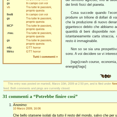
gs
In campo con voi
dei limiti fisici del pianeta.
vb
Tra tutte le passioni,
proprio questa
Cosa succede quando l’econo
finelli
In campo con voi
produrre un trilione di dollari di
gs
Tra tutte le passioni,
proprio questa
che la produzione di nuovo denaro
MCP
Tra tutte le passioni,
gigantesco debito che abbiamo ac
proprio questa
quantità di beni disponibile non
.mau.
Tra tutte le passioni,
istantaneamente carta straccia, o 
proprio questa
gs
Tra tutte le passioni,
resto è immaginabile.
proprio questa
mfp
GTT horror
Non so se sia una prospettiva
Mirko
GTT horror
sono. A voi decidere se vi interess
Tutti i commenti
»
[tags]crash course, economia, 
energia[/tags]
This entry was posted on martedì, Marzo 10th, 2009 at 2:50 pm, and is filed under
New
feed. Both comments and pings are currently closed.
31 commenti a “Potrebbe finire così”
Anonimo
:
10 Marzo 2009, 16:06
Che bello starsene isolati da tutto il resto del mondo, salvo che per 