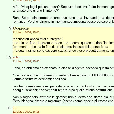
11 Marzo 2009, 14:20
Mfp: “Mi spieghi poi una cosa? Seppure ti sei trasferito in monta
affamate che girano li’ intorno?”
Boh! Spero sinceramente che qualcuno stia lavorando da decenni
romanzo. Perche’ almeno in montagna/campagna posso cercare di far 
Mantopelo
:
11 Marzo 2009, 15:03
technocrati apocalittici e integrati?
che sia la fine di un’era è poco ma sicuro, qualcosa tipo “la fine 
fortemente, che sia la fine di un sistema insostenibile forse è ora…
ma quanti di noi sono davvero capaci di coltivare produttivamente un
mfp
:
11 Marzo 2009, 15:43
Lobo, se abbiamo selezionato la classe dirigente secondo questa otti
“l’unica cosa che mi viene in mente di fare e’ fare un MUCCHIO di de
l’attuale struttura economica fallisca.”
perche’ dovrebbero aver pensato a te e me, piuttosto che, per esem
energia; scarichi; riserve; colture; etc) tipo quella strana costruzione
Non bisogna farsi tremare le gambe; non e’ detto che siamo gia’ al pu
Pero’ bisogna iniziare a ragionare (anche) come specie piuttosto che 
vb
:
11 Marzo 2009, 16:15