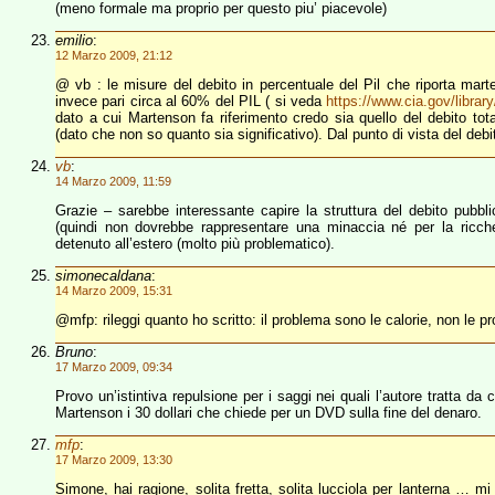
(meno formale ma proprio per questo piu’ piacevole)
emilio
:
12 Marzo 2009, 21:12
@ vb : le misure del debito in percentuale del Pil che riporta mar
invece pari circa al 60% del PIL ( si veda
https://www.cia.gov/librar
dato a cui Martenson fa riferimento credo sia quello del debito tota
(dato che non so quanto sia significativo). Dal punto di vista del deb
vb
:
14 Marzo 2009, 11:59
Grazie – sarebbe interessante capire la struttura del debito pubbli
(quindi non dovrebbe rappresentare una minaccia né per la ricchez
detenuto all’estero (molto più problematico).
simonecaldana
:
14 Marzo 2009, 15:31
@mfp: rileggi quanto ho scritto: il problema sono le calorie, non le pr
Bruno
:
17 Marzo 2009, 09:34
Provo un’istintiva repulsione per i saggi nei quali l’autore tratta da 
Martenson i 30 dollari che chiede per un DVD sulla fine del denaro.
mfp
:
17 Marzo 2009, 13:30
Simone, hai ragione, solita fretta, solita lucciola per lanterna … mi