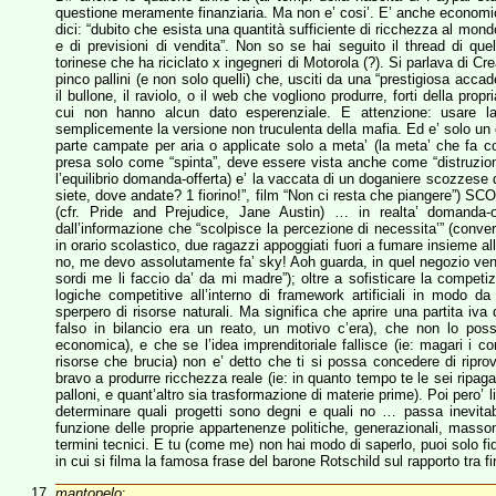
questione meramente finanziaria. Ma non e’ cosi’. E’ anche econo
dici: “dubito che esista una quantità sufficiente di ricchezza al mon
e di previsioni di vendita”. Non so se hai seguito il thread di quel
torinese che ha riciclato x ingegneri di Motorola (?). Si parlava di Cr
pinco pallini (e non solo quelli) che, usciti da una “prestigiosa acc
il bullone, il raviolo, o il web che vogliono produrre, forti della pro
cui non hanno alcun dato esperenziale. E attenzione: usare la “
semplicemente la versione non truculenta della mafia. Ed e’ solo un
parte campate per aria o applicate solo a meta’ (la meta’ che fa c
presa solo come “spinta”, deve essere vista anche come “distruzione
l’equilibrio domanda-offerta) e’ la vaccata di un doganiere scozzes
siete, dove andate? 1 fiorino!”, film “Non ci resta che piangere”) SCO
(cfr. Pride and Prejudice, Jane Austin) … in realta’ domanda-o
dall’informazione che “scolpisce la percezione di necessita’” (conve
in orario scolastico, due ragazzi appoggiati fuori a fumare insieme all
no, me devo assolutamente fa’ sky! Aoh guarda, in quel negozio vend
sordi me li faccio da’ da mi madre”); oltre a sofisticare la competiz
logiche competitive all’interno di framework artificiali in modo da
sperpero di risorse naturali. Ma significa che aprire una partita iva
falso in bilancio era un reato, un motivo c’era), che non lo pos
economica), e che se l’idea imprenditoriale fallisce (ie: magari i c
risorse che brucia) non e’ detto che ti si possa concedere di ripr
bravo a produrre ricchezza reale (ie: in quanto tempo te le sei ripag
palloni, e quant’altro sia trasformazione di materie prime). Poi pero’
determinare quali progetti sono degni e quali no … passa inevit
funzione delle proprie appartenenze politiche, generazionali, masson
termini tecnici. E tu (come me) non hai modo di saperlo, puoi solo fi
in cui si filma la famosa frase del barone Rotschild sul rapporto tra 
mantopelo
: