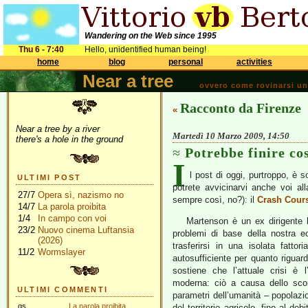
Wandering on the Web since 1995
Thu 6 - 7:40
Hello, unidentified human being!
home
blog
personal
activities
Near a tree
ovvero come rovinarsi una 
Racconto da Firenze
«
Near a tree by a river
Martedì 10 Marzo 2009, 14:50
there's a hole in the ground
Potrebbe finire co
I
l post di oggi, purtroppo, è 
ULTIMI POST
potrete avvicinarvi anche voi al
27/7
Opera sì, nazismo no
sempre così, no?): il
Crash Cour
14/7
La parola proibita
1/4
In campo con voi
Martenson è un ex dirigente b
23/2
Nuovo cinema Luftansia
problemi di base della nostra e
(2026)
trasferirsi in una isolata fatt
11/2
Wormslayer
autosufficiente per quanto riguar
sostiene che l’attuale crisi è l’
moderna: ciò a causa dello sco
ULTIMI COMMENTI
parametri dell’umanità – popolazio
gs
La parola proibita
del territorio agricolo, fino al de