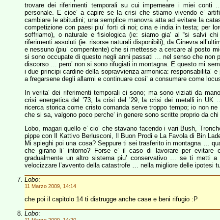
trovare dei riferimenti temporali su cui imperneare i miei conti
personale. E cioe’ a capire se la crisi che stiamo vivendo e’ artif
cambiare le abitudini; una semplice manovra atta ad evitare la catas
competizione con paesi piu’ forti di noi; cina e india in testa; per lor
soffriamo), o naturale e fisiologica (ie: siamo gia’ al “si salvi 
riferimenti assoluti (ie: risorse naturali disponibili), da Ginevra all’u
e nessuno (piu’ compentente) che si mettesse a cercare al posto mio.
si sono occupate di questo negli anni passati … nel senso che non pa
discorso … pero’ non si sono rifugiati in montagna. E questo mi sem
i due principi cardine della sopravvienza armonica: responsabilita’ e 
a fregarsene degli allarmi e continuare cosi’ a consumare come locu
In verita’ dei riferimenti temporali ci sono; ma sono viziati da manov
crisi energetica del ’73, la crisi del ’29, la crisi dei metalli 
ricerca storica come cristo comanda serve troppo tempo; io non ne ho c
che si sa, valgono poco perche’ in genere sono scritte proprio da chi 
Lobo, magari quello e’ cio’ che stavano facendo i vari Bush, Tronche
pippe con Il Kattivo Berlusconi, Il Buon Prodi e La Favola di Bin Lad
Mi spieghi poi una cosa? Seppure ti sei trasferito in montagna … qu
che girano li’ intorno? Forse e’ il caso di lavorare per evitare
gradualmente un altro sistema piu’ conservativo … se ti metti a f
velocizzare l’avvento della catastrofe … nella migliore delle ipotesi 
Lobo
:
11 Marzo 2009, 14:14
che poi il capitolo 14 ti distrugge anche case e beni rifugio :P
Lobo
: