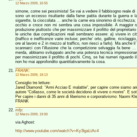
12 Marzo 2009, 16:55
simone, come sei pessimista! Se vai a vedere il fabbisogno reale di p
sono un eccesso risultante dalla fame patita durante la guerra e 
sigarette, la cioccolata … anche la carne era sinonimo di ricchezza; e
occhio e croce non mi sembra una cosa impossibile. A maggior ra
produzione piuttosto che per massimizzare il profitto del proprietario 
le uniche due complicazioni reali sembrano essere: a) vivere in citt
(traffico e inefficenze varie incluse; perche’ orto, galline, riciclag
ore al lavoro e 2 in mezzo al traffico, non riesci a farlo). Ma anche 
scannarci con l’illusione che la competizione selvaggia fa bene … le
merda, abbiamo sviluppato anche una potenza tecnica impressionant
per massimizzare il profitto di pochi. Cmq, se hai numeri riguardo il
non ho mai approfondito quantitativamente la cosa.
FRANK
:
12 Marzo 2009, 18:13
Consiglio tre letture:
Jared Diamond: “Armi Acciao E malattie”, per capire come siamo arriva
autore “Collasso, come le società decidono di vivere o morire”. E 
Per capire i danni di 35 anni di liberismo e corporativismo: Naomi K
FRANK
mfp
:
12 Marzo 2009, 19:00
via Aghost:
http://www.youtube.com/watch?v=Ky3lgaLtAc4