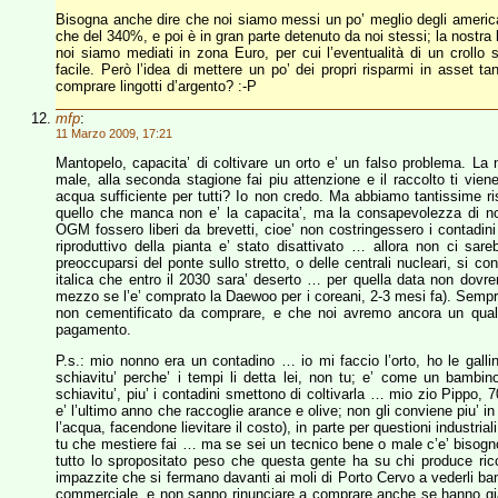
Bisogna anche dire che noi siamo messi un po’ meglio degli american
che del 340%, e poi è in gran parte detenuto da noi stessi; la nostra 
noi siamo mediati in zona Euro, per cui l’eventualità di un croll
facile. Però l’idea di mettere un po’ dei propri risparmi in asset 
comprare lingotti d’argento? :-P
mfp
:
11 Marzo 2009, 17:21
Mantopelo, capacita’ di coltivare un orto e’ un falso problema. La
male, alla seconda stagione fai piu attenzione e il raccolto ti vien
acqua sufficiente per tutti? Io non credo. Ma abbiamo tantissime 
quello che manca non e’ la capacita’, ma la consapevolezza di non 
OGM fossero liberi da brevetti, cioe’ non costringessero i contadin
riproduttivo della pianta e’ stato disattivato … allora non ci sar
preoccuparsi del ponte sullo stretto, o delle centrali nucleari, si c
italica che entro il 2030 sara’ deserto … per quella data non dov
mezzo se l’e’ comprato la Daewoo per i coreani, 2-3 mesi fa). Sempre
non cementificato da comprare, e che noi avremo ancora un qual
pagamento.
P.s.: mio nonno era un contadino … io mi faccio l’orto, ho le gallin
schiavitu’ perche’ i tempi li detta lei, non tu; e’ come un bambino
schiavitu’, piu’ i contadini smettono di coltivarla … mio zio Pippo,
e’ l’ultimo anno che raccoglie arance e olive; non gli conviene piu’ in
l’acqua, facendone lievitare il costo), in parte per questioni industria
tu che mestiere fai … ma se sei un tecnico bene o male c’e’ bisogno d
tutto lo spropositato peso che questa gente ha su chi produce ricc
impazzite che si fermano davanti ai moli di Porto Cervo a vederli ba
commerciale, e non sanno rinunciare a comprare anche se hanno gia’ 