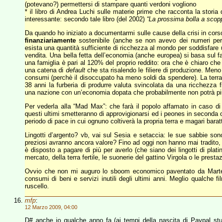
(potevano?) permettersi di stampare quanti verdoni vogliono
* il libro di Andrea Luchi sulle materie prime che racconta la storia 
interessante: secondo tale libro (del 2002)
“La prossima bolla a scopp
Da quando ho iniziato a documentarmi sulle cause della crisi in cor
finanziariamente
sostenibile (anche se non avevo dei numeri per g
esista una quantità sufficiente di ricchezza al mondo per soddisfare 
vendita. Una bella fetta dell’economia (anche europea) si basa sul 
una famiglia è pari al 120% del proprio reddito: ora che è chiaro che 
una catena di
default
che sta risalendo le filiere di produzione. Me
consumi (perchè il disoccupato ha meno soldi da spendere). La terr
38 anni la furberia di produrre valuta svincolata da una ricchezza 
una nazione con un’economia dopata che probabilmente non potrà più
Per vederla alla “Mad Max”: che farà il popolo affamato in caso di c
questi ultimi smetteranno di approvigionarsi ed i peones in second
periodo di pace in cui ognuno coltiverà la propria terra e magari baratt
Lingotti d’argento? vb, vai sul Sesia e setaccia: le sue sabbie sono 
preziosi avranno ancora valore? Fino ad oggi non hanno mai tradito,
è disposto a pagare di più per averlo (che siano dei lingotti di platino
mercato, della terra fertile, le suonerie del gattino Virgola o le presta
Ovvio che non mi auguro lo sboom economico paventato da Marte
consumi di beni e servizi inutili degli ultimi anni. Meglio qualche fi
ruscello.
mfp
:
12 Marzo 2009, 04:00
D# anche io qualche anno fa (ai tempi della nascita di Paypal stu