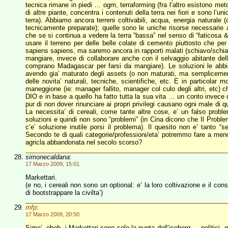
tecnica rimane in piedi … ogm, terraforming (fra l’altro esistono met
di altre piante, concentra i contenuti della terra nei fiori e sono l’u
terra). Abbiamo ancora terreni coltivabili, acqua, energia naturale 
tecnicamente preparate); quelle sono le uniche risorse necessarie a
che se si continua a vedere la terra “bassa” nel senso di “faticosa 
usare il terreno per delle belle colate di cemento piuttosto che pe
sapiens sapiens, ma saremo ancora in rapporti malati (schiavo/schiavis
mangiare, invece di collaborare anche con il selvaggio abitante d
comprano Madagascar per farsi da mangiare). Le soluzioni le abbia
avendo gia’ maturato degli assets (o non maturati, ma semplicemente
delle novita’ naturali, tecniche, scientifiche, etc. E in particolar 
maneggione (ie: manager fallito, manager col culo degli altri, etc)
DIO e in base a quello ha fatto tutta la sua vita … un conto invece
pur di non dover rinunciare ai propri privilegi causano ogni male di 
La necessita’ di cereali, come tante altre cose, e’ un falso pro
soluzioni e quindi non sono “problemi” (in Cina dicono che Il Probl
c’e’ soluzione inutile porsi il problema). Il quesito non e’ tanto “
Secondo te di quali categorie/professioni/eta’ potremmo fare a meno
agricla abbandonata nel secolo scorso?
simonecaldana
:
17 Marzo 2009, 15:01
Markettari.
(e no, i cereali non sono un optional: e’ la loro coltivazione e il 
di bootstrappare la civilta’)
mfp
:
17 Marzo 2009, 20:50
Simo’, eheh, i Markettari sono solo la punta dell’iceberg … politici, g