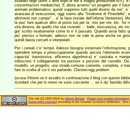
studiato negli ultimi 3 anni dopo le reti a maglia (produzione A/V), e
concentrazioni mediatiche). E allora avremo “un progetto per il futu
animale problematico, quindi sopprimo tutti quelli diversi da me”; e
avanzata di esecuzione; oggi siamo alla “Sindrome di Pirandello”, e ci
altrimenti non campo”… e’ la fase iniziale dell’infame Ventennio). Ma 
la puo’ fare qualcun altro al posto tuo per te, mio per me, etc. Se non
vita diversa, da quello che stai vivendo … balle, insicurezza, etc incl
gia’ scritto esattamente come lo e’ il passato. Quando avrai fatto qu
piu’ preciso e formale; adesso non ne vale la pena anche se gross
quindi basta cercarli e interpolarli.
Per i cereali c’e’ tempo. Adesso bisogna sistemare l’informazione; p
spendere tempo a preoccuparsene quando ancora l’elemento econom
capacita’ trasmissiva, efficenza algoritmica) e’ castrata e man
inibiscono il collegamento tra porzioni e porzioni del cervello. Da
modello, un progetto, una strada comune coerente, completa, e tra
fare la scelta di cui ti sto parlando. Chicken-egg problem.
(scusa Vittorio se ti assalto in continuazione il blog con queste bibb
ricordarti che per lo meno ne sono cosciente … se ti da’ fastidio dil
This site (C) 1995-2026 by
Vittorio Bertola
-
Privacy and cookies information
Some rights reserved
according to the Creative Commons Attribution - Non 