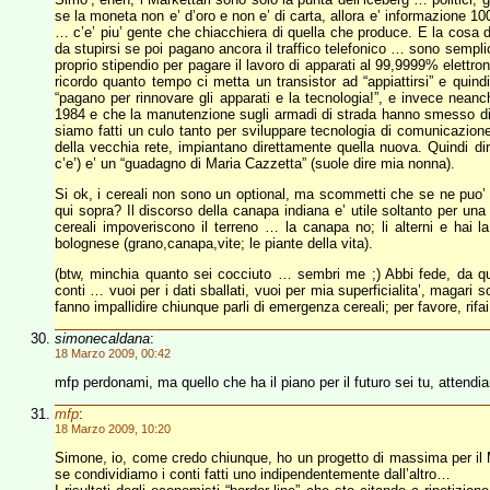
se la moneta non e’ d’oro e non e’ di carta, allora e’ informazione 
… c’e’ piu’ gente che chiacchiera di quella che produce. E la cosa d
da stupirsi se poi pagano ancora il traffico telefonico … sono sempl
proprio stipendio per pagare il lavoro di apparati al 99,9999% elettr
ricordo quanto tempo ci metta un transistor ad “appiattirsi” e quin
“pagano per rinnovare gli apparati e la tecnologia!”, e invece neanch
1984 e che la manutenzione sugli armadi di strada hanno smesso di f
siamo fatti un culo tanto per sviluppare tecnologia di comunicazion
della vecchia rete, impiantano direttamente quella nuova. Quindi di
c’e’) e’ un “guadagno di Maria Cazzetta” (suole dire mia nonna).
Si ok, i cereali non sono un optional, ma scommetti che se ne puo’ f
qui sopra? Il discorso della canapa indiana e’ utile soltanto per una 
cereali impoveriscono il terreno … la canapa no; li alterni e hai la
bolognese (grano,canapa,vite; le piante della vita).
(btw, minchia quanto sei cocciuto … sembri me ;) Abbi fede, da qua
conti … vuoi per i dati sballati, vuoi per mia superficialita’, magari
fanno impallidire chiunque parli di emergenza cereali; per favore, rifai
simonecaldana
:
18 Marzo 2009, 00:42
mfp perdonami, ma quello che ha il piano per il futuro sei tu, attendi
mfp
:
18 Marzo 2009, 10:20
Simone, io, come credo chiunque, ho un progetto di massima per il M
se condividiamo i conti fatti uno indipendentemente dall’altro…