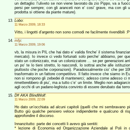
un dettaglio: l’uliveto se non viene lavorato da zio Pippo, va a fuo
persi per sempre; con gli aranceti non e’ cosi’ grave, ma con gli ulivi
prodotta si ottiene da piante mature).
Lobo
:
11 Marzo 2009, 18:33
Vitto, i lingotti d’argento non sono comodi ne facilmente rivendibili :P
mfp
:
11 Marzo 2009, 19:06
vb, la misura in PIL che hai dato e’ valida finche’ il sistema finanziar
mercato). Io invece ci vedo fortunati solo perche’ abbiamo, per que
stato un colonizzato, mai un colonizzatore … se per generazioni arri
un po’ te lo tieni stretto, lo nascondi, lo sottrai anche alle istituzi
piuttosto che poche corporazioni). Paradossalmente cio’ che per 100
trasformato in un fattore competitivo. Il fatto invece che siamo in E
non si rompono gli zebedei di mantenerci; adesso come adesso ci man
rimetterebbero di piu’, ma a tutto c’e’ un limite. Meglio non adagiarci
agli occhi di un padano-leghista convinto di essere derubato dai terro
D# AKA BlindWolf
:
11 Marzo 2009, 22:09
Ho dato un’occhiata ad alcuni capitoli (quelli che mi sembravano più
Butto giù qualche pensiero veloce indipendente e qualcuno di r
approfondire il discorso.
Innanzitutto: parte dei concetti li avevo già sentiti:
* lezione di Economia ed Organizzazione Aziendale al Poli in 