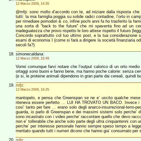
12 Marzo 2009, 14:35
@mfp: sono molto d’accordo con te, ad iniziare dalla risposta che 
tutti: la mia famiglia poggia su solide radici contadine, l’orto in ca
per rimediare pomodori & co, infine pochi anni fa ho trasferito la fami
una sorta di “back to the future” che mi spaventa fino ad un cer
inadeguatezza che provo rispetto le loro attese rispetto il futuro (legg
Concordo soprattutto col tuo ultimo post, e la tua considerazione s
esami di economia I (come si farà a dirigere la società finanziaria o
secoli fa?)
simonecaldana
:
12 Marzo 2009, 15:49
Vorrei comunque farvi notare che l’output calorico di un orto medio n
ortaggi sono buoni e fanno bene, ma hanno poche calorie: senza cere
(e si, le proteine animali dipendono in gran parte dai cereali, quindi b
mfp
:
12 Marzo 2009, 16:25
mantopelo, e pensa che Greenspan se ne e’ uscito qualche mese 
riteneva essere perfetto … LUI HA TROVATO UN BACO. Invece i rag
cosi’ tanto per fare … erano solo degli anarco-insurrezional-terro-
guarda, io parlo di Greenspan e dei massimi sistemi solo perche’ di
sono incastrato con i video perche’ raccontare quello che devo racc
non e’ tollerabile che anche solo parte degli ultra cinquantenni con u
perche’ per interesse personale hanno sempre speso tempo a legg
meritato quando tutti i numeri dicono che hanno gia’ consumato per s
mfp
: