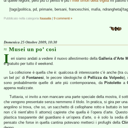
di quelle regioni, però più ci penso e più
i miei timori della vigilia
mi paiono c
[tags]politica, pd, primarie, bersani, franceschini, mafia, ndrangheta[/ta
Pubblicato nella categoria
Itaaaalia
|
9 commenti »
Domenica 25 Ottobre 2009, 10:30
Musei un po’ così
I
eri siamo andati a vedere il nuovo allestimento della
Galleria d’Arte 
è gratuito per tutto il weekend.
La collezione è quella che è: qualcosa di interessante c’è anche (tra cu
un bel po’ di
Fontanesi
, le pecore ideologiche di
Pellizza da Volpedo
),
sono probabilmente quelle di arte più contemporanea, da
Pistoletto
a
appena realizzate.
Tuttavia, vi invito a non mancare una parte speciale della mostra, il s
che vengono presentate senza nemmeno il titolo. In pratica, si gira per un
angolino si trova, che so, un sacchetto di cellophane rotto e buttato in t
non c’è nient’altro lì attorno) capirete che quella è l’opera d’arte. Quest
plastica trasparente del guardiano è un’opera d’arte, o è solo la sedia d
pensato che forse in quella cantina potevano metterci i profughi della
Cli
degno.