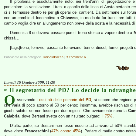
Il problema è assolutamente noto; nei trent’anni di progettazione e
particolare: la ventilazione. I treni a gasolio della linea di Aosta pertanto
ci si fermasse dentro (e per gli operai dei cantieri). Da settimane sul for
con un cambio di locomotiva a
Chivasso
, in modo da far transitare tutti 
cambio voglia dire un allungamento non breve della sosta e la necessità di
Domenica 8 ci doveva passare pure il treno storico a vapore diretto a
M
chissà…
[tags]treno, ferrovie, passante ferroviario, torino, diesel, fumo, progetti 
Pubblicato nella categoria
TorinoInBocca
|
3 commenti »
Lunedì 26 Ottobre 2009, 11:29
Il segretario del PD? Lo decide la ndranghe
O
sservando i
risultati delle primarie del
PD
, si scopre che regione 
che varia di poco attorno al 50 per cento; insomma, avrebbe rischiato di 
giochi subito, se non fosse per due regioni. Che ovviamente sono la
Cam
Calabria
, dove Bersani svetta con un risultato bulgaro:
il 75%
.
D’altra parte, se Bersani non fosse riuscito ad arrivare al 50% sare
dove vince
Franceschini
(
47% contro 45%
). Parlare di mafia contro ndra