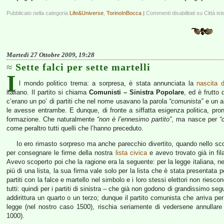
Pubblicato nella categoria
Life&Universe
,
TorinoInBocca
|
Commenti disabilitati
su Città ist
Martedì 27 Ottobre 2009, 19:28
Sette falci per sette martelli
I
l mondo politico trema: a sorpresa, è stata annunciata la
nascita d
italiano. Il partito si chiama
Comunisti – Sinistra Popolare
, ed è frutto 
c’erano un po’ di partiti che nel nome usavano la parola
“comunista”
e un a
le avesse entrambe. E dunque, di fronte a siffatta esigenza politica, pron
formazione. Che naturalmente
“non è l’ennesimo partito”
, ma nasce per
“
come peraltro tutti quelli che l’hanno preceduto.
Io ero rimasto sorpreso ma anche parecchio divertito, quando nello sco
per consegnare le firme della nostra
lista civica
e avevo trovato già in fi
Avevo scoperto poi che la ragione era la seguente: per la legge italiana, ne
più di una lista, la sua firma vale solo per la lista che è stata presentata 
partiti con la falce e martello nel simbolo e i loro stessi elettori non riescon
tutti: quindi per i partiti di sinistra – che già non godono di grandissimo segu
addirittura un quarto o un terzo; dunque il partito comunista che arriva pe
legge (nel nostro caso 1500), rischia seriamente di vedersene annullar
1000).