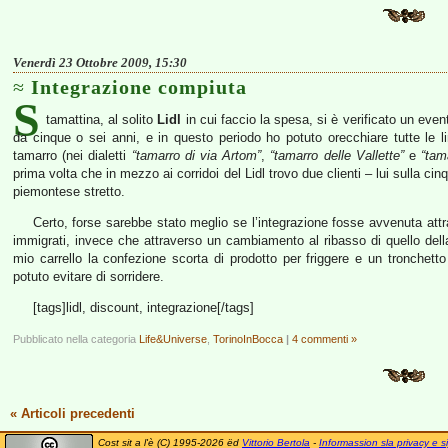
Venerdì 23 Ottobre 2009, 15:30
Integrazione compiuta
S
tamattina, al solito
Lidl
in cui faccio la spesa, si è verificato un eve
da cinque o sei anni, e in questo periodo ho potuto orecchiare tutte le 
tamarro (nei dialetti
“tamarro di via Artom”
,
“tamarro delle Vallette”
e
“tam
prima volta che in mezzo ai corridoi del Lidl trovo due clienti – lui sulla cinq
piemontese stretto.
Certo, forse sarebbe stato meglio se l’integrazione fosse avvenuta att
immigrati, invece che attraverso un cambiamento al ribasso di quello del
mio carrello la confezione scorta di prodotto per friggere e un tronchet
potuto evitare di sorridere.
[tags]lidl, discount, integrazione[/tags]
Pubblicato nella categoria
Life&Universe
,
TorinoInBocca
|
4 commenti »
« Articoli precedenti
Cost sit a l'è (C) 1995-2026 ëd
Vittorio Bertola
-
Informassion sla privacy e si