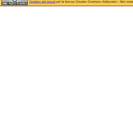
Certidun drit riservà
për la licensa Creative Commons Atribussion - Nen comer