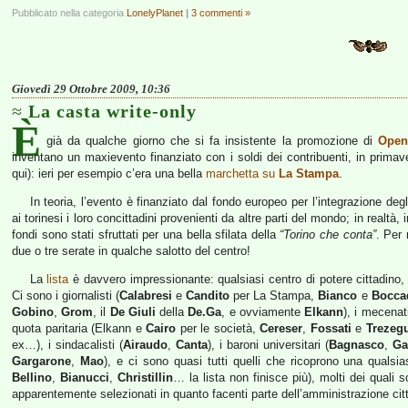
Pubblicato nella categoria
LonelyPlanet
|
3 commenti »
Giovedì 29 Ottobre 2009, 10:36
La casta write-only
È
già da qualche giorno che si fa insistente la promozione di
Open
inventano un maxievento finanziato con i soldi dei contribuenti, in primav
qui): ieri per esempio c’era una bella
marchetta su
La Stampa
.
In teoria, l’evento è finanziato dal fondo europeo per l’integrazione deg
ai torinesi i loro concittadini provenienti da altre parti del mondo; in realtà,
fondi sono stati sfruttati per una bella sfilata della
“Torino che conta”
. Per 
due o tre serate in qualche salotto del centro!
La
lista
è davvero impressionante: qualsiasi centro di potere cittadino,
Ci sono i giornalisti (
Calabresi
e
Candito
per La Stampa,
Bianco
e
Bocca
Gobino
,
Grom
, il
De Giuli
della
De.Ga
, e ovviamente
Elkann
), i mecenat
quota paritaria (Elkann e
Cairo
per le società,
Cereser
,
Fossati
e
Trezeg
ex…), i sindacalisti (
Airaudo
,
Canta
), i baroni universitari (
Bagnasco
,
Ga
Gargarone
,
Mao
), e ci sono quasi tutti quelli che ricoprono una qualsia
Bellino
,
Bianucci
,
Christillin
… la lista non finisce più), molti dei quali
apparentemente selezionati in quanto facenti parte dell’amministrazione cit