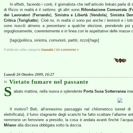
In effetti, facendo i conti, il giornalista che nell’articolo linkato parla 
di Rizzo in realtà è il settimo; gli altri sono
Rifondazione Comunista
(
F
dei Lavoratori
(
Ferrando
),
Sinistra e Libertà
(
Vendola
),
Sinistra De
Critica
(
Turigliatto
). Cioè no, in realtà ci sono poi anche i leninisti e i lo
sono riusciti almeno a presentarsi a qualche elezione, prendendo poi p
orgogliosamente, coerentemente e in linea con le aspettative delle masse
[tags]politica, sinistra, comunisti, partiti, rizzo[/tags]
Pubblicato nella categoria
Itaaaalia
|
Un commento »
Lunedì 26 Ottobre 2009, 16:27
Vietato fumare nel passante
S
abato mattina, nella nuova e splendente
Porta Susa Sotterranea
inau
Il motivo? Beh, all’ennesimo passaggio nel chilometrico tunnel di
elettrificata), il fumo stagnante degli scarichi ha fatto scattare l’allarme
nemmeno un ferroviere a presidio, la cosa è andata avanti finché l’acqua 
Milano
alla discesa obbligata sotto la doccia.