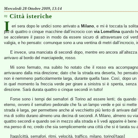
Mercoledì 28 Ottobre 2009, 13:14
Città isteriche
I
eri sera dopo le undici sono arrivato a
Milano
, e mi è toccata la soli
più di quattro o cinque macchine dall’incrocio con
via Lomellina
quando ho 
se accelerare il passo in modo da essere sicuro di attraversare col ve
valigia, e ho pensato: comunque sono a una ventina di metri dall’incrocio, 
E invece, una manciata di secondi dopo, mentre ero ancora all’altezza d
arrivavo al bordo del marciapiede, rosso.
Mi sono fermato, ma subito ho notato che il rosso era accompagnat
arrivavano dalla mia direzione; dato che la strada era deserta, ho pensat
non è nemmeno particolarmente larga, durante quella fase. Così, dopo un 
in quel momento la freccia verde per girare a sinistra si è spenta, senza
direzione. Sarà durata quattro o cinque secondi in tutto!
Forse sono i tempi dei semafori di Torino ad essere lenti; da quando c
eterno, ovvero il semaforo pedonale che fa un lampo verde e poi si mette sul
strada è larga, per permettere anche al vecchietto più lento di arrivare dall’
ma di solito durano almeno una decina di secondi. A Milano, almeno su via Lo
quattro secondi e quando sei in mezzo alla strada e li vedi apparire è bene
ma penso di no; credo che sia semplicemente una città che si è tarata su alt
[tags]città, semafori, ritmi, velocità, traffico, milano, torino[/tags]