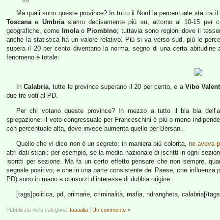
Ma quali sono queste province? In tutto il Nord la percentuale sta tra i
Toscana
e
Umbria
siamo decisamente più su, attorno al 10-15 per c
geografiche, come
Imola
o
Piombino
; tuttavia sono regioni dove il tess
anche la statistica ha un valore relativo. Più si va verso sud, più le perce
supera il 20 per cento diventano la norma, segno di una certa abitudine
fenomeno è totale:
In
Calabria
, tutte le province superano il 20 per cento, e a
Vibo Valent
due-tre voti al PD.
Per chi votano queste province? In mezzo a tutto il bla bla dell’an
spiegazione: il voto congressuale per Franceschini è più o meno indipenden
con percentuale alta, dove invece aumenta quello per Bersani.
Quello che vi dico non è un segreto; in maniera più colorita,
ne aveva p
altri dati strani: per esempio, se la media nazionale di iscritti in ogni sez
iscritti per sezione. Ma fa un certo effetto pensare che non sempre, qua
segnale positivo; e che in una parte consistente del Paese, che influenza pes
PD) sono in mano a consorzi d’interesse di dubbia origine.
[tags]politica, pd, primarie, criminalità, mafia, ndrangheta, calabria[/tags
Pubblicato nella categoria
Itaaaalia
|
Un commento »