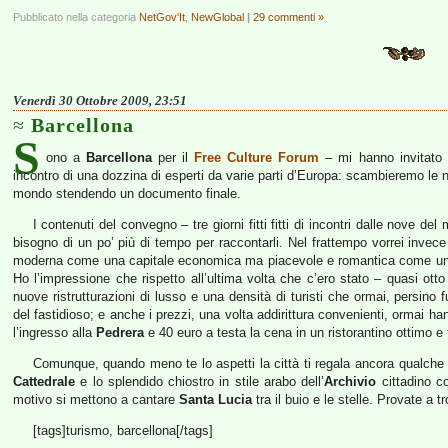
Pubblicato nella categoria
NetGov'It
,
NewGlobal
|
29 commenti »
Venerdì 30 Ottobre 2009, 23:51
Barcellona
S
ono a
Barcellona
per il
Free Culture Forum
– mi hanno invitato p
incontro di una dozzina di esperti da varie parti d’Europa: scambieremo le 
mondo stendendo un documento finale.
I contenuti del convegno – tre giorni fitti fitti di incontri dalle nove de
bisogno di un po’ più di tempo per raccontarli. Nel frattempo vorrei invec
moderna come una capitale economica ma piacevole e romantica come una c
Ho l’impressione che rispetto all’ultima volta che c’ero stato – quasi otto
nuove ristrutturazioni di lusso e una densità di turisti che ormai, persino
del fastidioso; e anche i prezzi, una volta addirittura convenienti, ormai ha
l’ingresso alla
Pedrera
e 40 euro a testa la cena in un ristorantino ottimo e 
Comunque, quando meno te lo aspetti la città ti regala ancora qualc
Cattedrale
e lo splendido chiostro in stile arabo dell’
Archivio
cittadino c
motivo si mettono a cantare
Santa Lucia
tra il buio e le stelle. Provate a
[tags]turismo, barcellona[/tags]