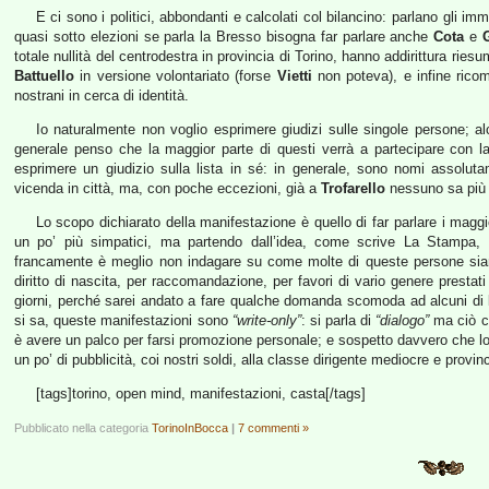
E ci sono i politici, abbondanti e calcolati col bilancino: parlano gli im
quasi sotto elezioni se parla la Bresso bisogna far parlare anche
Cota
e
totale nullità del centrodestra in provincia di Torino, hanno addirittura rie
Battuello
in versione volontariato (forse
Vietti
non poteva), e infine ric
nostrani in cerca di identità.
Io naturalmente non voglio esprimere giudizi sulle singole persone; a
generale penso che la maggior parte di questi verrà a partecipare con la 
esprimere un giudizio sulla lista in sé: in generale, sono nomi assolu
vicenda in città, ma, con poche eccezioni, già a
Trofarello
nessuno sa più 
Lo scopo dichiarato della manifestazione è quello di far parlare i maggi
un po’ più simpatici, ma partendo dall’idea, come scrive La Stampa,
francamente è meglio non indagare su come molte di queste persone siano 
diritto di nascita, per raccomandazione, per favori di vario genere prestat
giorni, perché sarei andato a fare qualche domanda scomoda ad alcuni di l
si sa, queste manifestazioni sono
“write-only”
: si parla di
“dialogo”
ma ciò ch
è avere un palco per farsi promozione personale; e sospetto davvero che lo 
un po’ di pubblicità, coi nostri soldi, alla classe dirigente mediocre e provinc
[tags]torino, open mind, manifestazioni, casta[/tags]
Pubblicato nella categoria
TorinoInBocca
|
7 commenti »