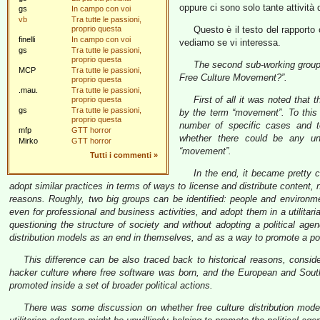
oppure ci sono solo tante attività 
gs
In campo con voi
vb
Tra tutte le passioni,
proprio questa
Questo è il testo del rapporto
finelli
In campo con voi
vediamo se vi interessa.
gs
Tra tutte le passioni,
proprio questa
The second sub-working group 
MCP
Tra tutte le passioni,
Free Culture Movement?”.
proprio questa
.mau.
Tra tutte le passioni,
First of all it was noted tha
proprio questa
gs
Tra tutte le passioni,
by the term “movement”. To this
proprio questa
number of specific cases and t
mfp
GTT horror
whether there could be any uni
Mirko
GTT horror
“movement”.
Tutti i commenti
»
In the end, it became pretty c
adopt similar practices in terms of ways to license and distribute content,
reasons. Roughly, two big groups can be identified: people and environmen
even for professional and business activities, and adopt them in a utilita
questioning the structure of society and without adopting a political ag
distribution models as an end in themselves, and as a way to promote a po
This difference can be also traced back to historical reasons, consid
hacker culture where free software was born, and the European and Sout
promoted inside a set of broader political actions.
There was some discussion on whether free culture distribution mode