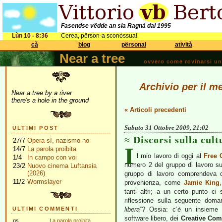
Fasendse vëdde an sla Ragnà dal 1995
Lùn 10 - 8:36
Cerea, përson-a sconòssua!
cà
blog
përsonal
atività
Near a tree
ovvero come rovinarsi una 
Archivio per il m
Near a tree by a river
there's a hole in the ground
« Articoli precedenti
Sabato 31 Ottobre 2009, 21:02
ULTIMI POST
Discorsi sulla cult
27/7
Opera sì, nazismo no
I
14/7
La parola proibita
l mio lavoro di oggi al
Free 
1/4
In campo con voi
numero 2 del gruppo di lavoro s
23/2
Nuovo cinema Luftansia
(2026)
gruppo di lavoro comprendeva ol
11/2
Wormslayer
provenienza, come
Jamie King
tanti altri; a un certo punto ci
riflessione sulla seguente dom
ULTIMI COMMENTI
libera”
? Ossia: c’è un insieme d
software libero, dei
Creative Co
gs
La parola proibita