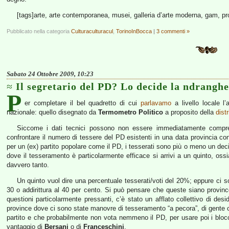
[tags]arte, arte contemporanea, musei, galleria d’arte moderna, gam, pro
Pubblicato nella categoria
Culturaculturacul
,
TorinoInBocca
|
3 commenti »
Sabato 24 Ottobre 2009, 10:23
Il segretario del PD? Lo decide la ndranghe
P
er completare il bel quadretto di cui
parlavamo
a livello locale l
nazionale: quello disegnato da
Termometro Politico
a proposito della
dist
Siccome i dati tecnici possono non essere immediatamente comprens
confrontare il numero di tessere del PD esistenti in una data provincia con
per un (ex) partito popolare come il PD, i tesserati sono più o meno un d
dove il tesseramento è particolarmente efficace si arrivi a un quinto, oss
davvero tanto.
Un quinto vuol dire una percentuale tesserati/voti del 20%; eppure ci s
30 o addirittura al 40 per cento. Si può pensare che queste siano province 
questioni particolarmente pressanti, c’è stato un afflato collettivo di des
province dove ci sono state manovre di tesseramento “a pecora”, di gente
partito e che probabilmente non vota nemmeno il PD, per usare poi i blocc
vantaggio di
Bersani
o di
Franceschini
.