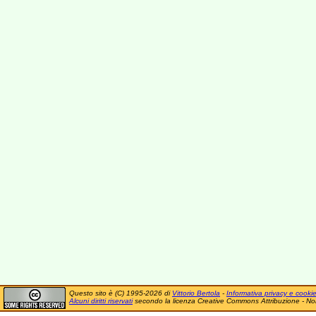
Questo sito è (C) 1995-2026 di
Vittorio Bertola
-
Informativa privacy e cooki
Alcuni diritti riservati
secondo la licenza Creative Commons Attribuzione - No