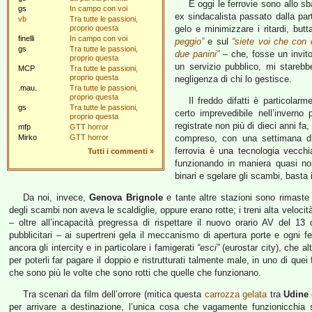
E oggi le ferrovie sono allo sb
gs
In campo con voi
ex sindacalista passato dalla par
vb
Tra tutte le passioni,
proprio questa
gelo e minimizzare i ritardi, but
finelli
In campo con voi
peggio”
e sul
“siete voi che con
gs
Tra tutte le passioni,
due panini”
– che, fosse un invito
proprio questa
un servizio pubblico, mi stareb
MCP
Tra tutte le passioni,
proprio questa
negligenza di chi lo gestisce.
.mau.
Tra tutte le passioni,
proprio questa
Il freddo difatti è particolar
gs
Tra tutte le passioni,
certo imprevedibile nell’inverno
proprio questa
registrate non più di dieci anni fa
mfp
GTT horror
Mirko
GTT horror
compreso, con una settimana d’a
ferrovia è una tecnologia vecchi
Tutti i commenti
»
funzionando in maniera quasi no
binari e sgelare gli scambi, basta in
Da noi, invece,
Genova Brignole
e tante altre stazioni sono rimaste 
degli scambi non aveva le scaldiglie, oppure erano rotte; i treni alta veloci
– oltre all’incapacità pregressa di rispettare il nuovo orario AV del 1
pubblicitari – ai supertreni gela il meccanismo di apertura porte e ogni f
ancora gli intercity e in particolare i famigerati
“esci”
(eurostar city), che alt
per poterli far pagare il doppio e ristrutturati talmente male, in uno di quei
che sono più le volte che sono rotti che quelle che funzionano.
Tra scenari da film dell’orrore (mitica questa
carrozza gelata
tra
Udine
per arrivare a destinazione, l’unica cosa che vagamente funzionicchia 