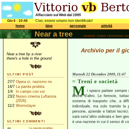
Affacciato sul Web dal 1995
Gio 6 - 10:46
Ciao, essere umano non identificato!
home
blog
personale
attività
Near a tree
ovvero come rovinarsi una 
Archivio per il g
Near a tree by a river
there's a hole in the ground
Martedì 22 Dicembre 2009, 11:47
ULTIMI POST
Treni e società
27/7
Opera sì, nazismo no
M
14/7
La parola proibita
i spiace parlare sempre 
1/4
In campo con voi
anche d’altro. Le ferrovie, tutt
23/2
Nuovo cinema Luftansia
(2026)
sistema di trasporto che, a diff
11/2
Wormslayer
individuale, ma solo tramite la
persone, aziende e fattori tecni
sarà senz’altro ordinata e ben gest
ULTIMI COMMENTI
è una nazione in cui il senso di c
gs
La parola proibita