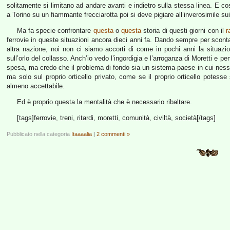
solitamente si limitano ad andare avanti e indietro sulla stessa linea. E c
a Torino su un fiammante frecciarotta poi si deve pigiare all’inverosimile sui
Ma fa specie confrontare
questa
o
questa
storia di questi giorni con il
r
ferrovie in queste situazioni ancora dieci anni fa. Dando sempre per sconta
altra nazione, noi non ci siamo accorti di come in pochi anni la situazi
sull’orlo del collasso. Anch’io vedo l’ingordigia e l’arroganza di Moretti 
spesa, ma credo che il problema di fondo sia un sistema-paese in cui nessun
ma solo sul proprio orticello privato, come se il proprio orticello potes
almeno accettabile.
Ed è proprio questa la mentalità che è necessario ribaltare.
[tags]ferrovie, treni, ritardi, moretti, comunità, civiltà, società[/tags]
Pubblicato nella categoria
Itaaaalia
|
2 commenti »