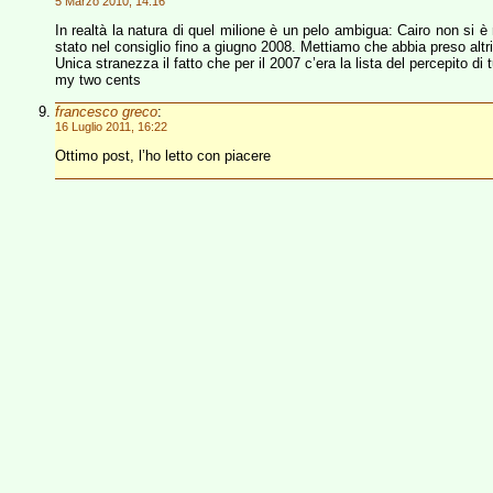
5 Marzo 2010, 14:16
In realtà la natura di quel milione è un pelo ambigua: Cairo non si è
stato nel consiglio fino a giugno 2008. Mettiamo che abbia preso altri
Unica stranezza il fatto che per il 2007 c’era la lista del percepito di
my two cents
francesco greco
:
16 Luglio 2011, 16:22
Ottimo post, l’ho letto con piacere