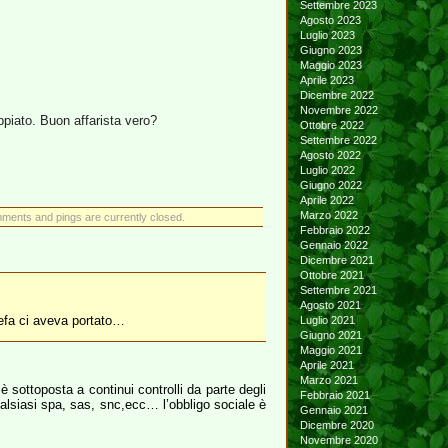
Settembre 2023
Agosto 2023
Luglio 2023
Giugno 2023
Maggio 2023
Aprile 2023
Dicembre 2022
Novembre 2022
piato. Buon affarista vero?
Ottobre 2022
Settembre 2022
Agosto 2022
Luglio 2022
Giugno 2022
Aprile 2022
Marzo 2022
ments and pings are currently closed.
Febbraio 2022
Gennaio 2022
Dicembre 2021
Ottobre 2021
Settembre 2021
Agosto 2021
 Uefa ci aveva portato…
Luglio 2021
Giugno 2021
Maggio 2021
Aprile 2021
Marzo 2021
sottoposta a continui controlli da parte degli
Febbraio 2021
qualsiasi spa, sas, snc,ecc… l’obbligo sociale è
Gennaio 2021
Dicembre 2020
Novembre 2020