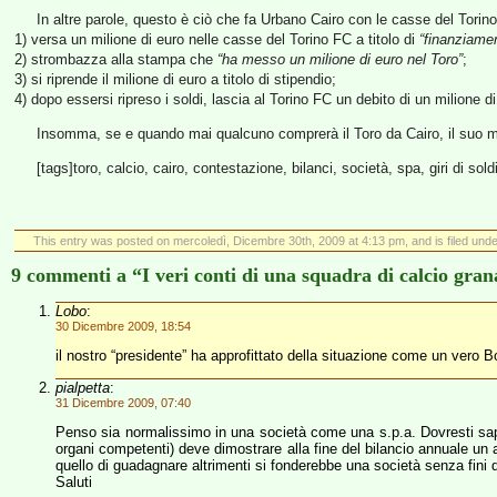
In altre parole, questo è ciò che fa Urbano Cairo con le casse del Torin
1) versa un milione di euro nelle casse del Torino FC a titolo di
“finanziame
2) strombazza alla stampa che
“ha messo un milione di euro nel Toro”
;
3) si riprende il milione di euro a titolo di stipendio;
4) dopo essersi ripreso i soldi, lascia al Torino FC un debito di un milione d
Insomma, se e quando mai qualcuno comprerà il Toro da Cairo, il suo mil
[tags]toro, calcio, cairo, contestazione, bilanci, società, spa, giri di soldi
This entry was posted on mercoledì, Dicembre 30th, 2009 at 4:13 pm, and is filed und
9 commenti a “I veri conti di una squadra di calcio gran
Lobo
:
30 Dicembre 2009, 18:54
il nostro “presidente” ha approfittato della situazione come un vero B
pialpetta
:
31 Dicembre 2009, 07:40
Penso sia normalissimo in una società come una s.p.a. Dovresti saper
organi competenti) deve dimostrare alla fine del bilancio annuale un a
quello di guadagnare altrimenti si fonderebbe una società senza fini d
Saluti