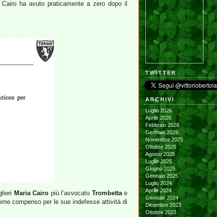
, Cairo ha avuto praticamente a zero dopo il
TWITTER
ARCHIVI
Luglio 2026
Aprile 2026
Febbraio 2026
Gennaio 2026
Novembre 2025
Ottobre 2025
Agosto 2025
Luglio 2025
Giugno 2025
Gennaio 2025
Luglio 2024
Aprile 2024
glieri
Maria Cairo
più l’avvocato
Trombetta
e
Gennaio 2024
come compenso per le sue indefesse attività di
Dicembre 2023
Ottobre 2023