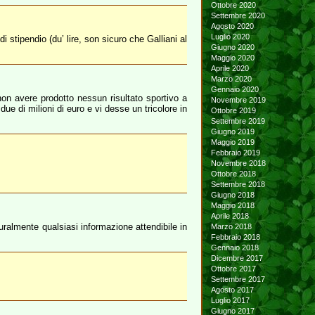
Ottobre 2020
Settembre 2020
Agosto 2020
Luglio 2020
 stipendio (du’ lire, son sicuro che Galliani al
Giugno 2020
Maggio 2020
Aprile 2020
Marzo 2020
Gennaio 2020
 non avere prodotto nessun risultato sportivo a
Novembre 2019
ue di milioni di euro e vi desse un tricolore in
Ottobre 2019
Settembre 2019
Giugno 2019
Maggio 2019
Febbraio 2019
Novembre 2018
Ottobre 2018
Settembre 2018
Giugno 2018
Maggio 2018
Aprile 2018
uralmente qualsiasi informazione attendibile in
Marzo 2018
Febbraio 2018
Gennaio 2018
Dicembre 2017
Ottobre 2017
Settembre 2017
Agosto 2017
Luglio 2017
Giugno 2017