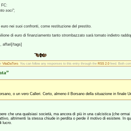
o FC:
nto soci”
;
i euro nei suoi confronti, come restituzione del prestito.
ione di euro di finanziamento tanto strombazzato sarà tornato indietro raddop
, affari[/tags]
er
VitaDaToro
. You can follow any responses to this entry through the
RSS 2.0
feed. Both com
ata”
orsano, o un vero Calleri. Certo, almeno il Borsano della situazione in finale
e che una qualsiasi società, ma ancora di più in una calcistica (che ormai è 
ttivo, altrimenti la stessa chiude in perdita o perde il motivo di esistere. In 
i lucro.