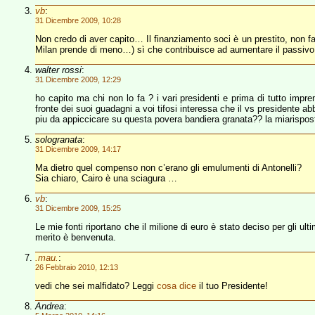
vb
:
31 Dicembre 2009, 10:28
Non credo di aver capito… Il finanziamento soci è un prestito, non fa 
Milan prende di meno…) sì che contribuisce ad aumentare il passiv
walter rossi
:
31 Dicembre 2009, 12:29
ho capito ma chi non lo fa ? i vari presidenti e prima di tutto impre
fronte dei suoi guadagni a voi tifosi interessa che il vs presidente a
piu da appiccicare su questa povera bandiera granata?? la miarisp
sologranata
:
31 Dicembre 2009, 14:17
Ma dietro quel compenso non c’erano gli emulumenti di Antonelli?
Sia chiaro, Cairo è una sciagura …
vb
:
31 Dicembre 2009, 15:25
Le mie fonti riportano che il milione di euro è stato deciso per gli u
merito è benvenuta.
.mau.
:
26 Febbraio 2010, 12:13
vedi che sei malfidato? Leggi
cosa dice
il tuo Presidente!
Andrea
: