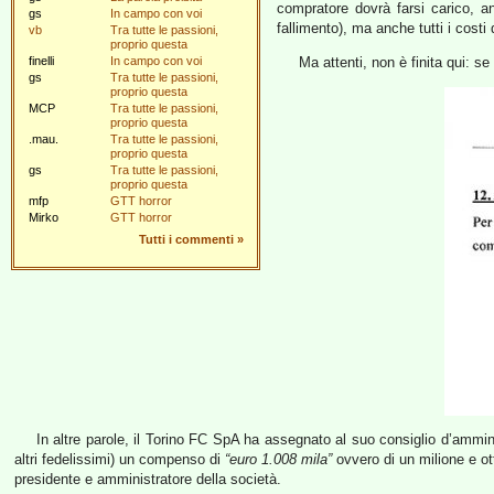
compratore dovrà farsi carico, a
gs
In campo con voi
fallimento), ma anche tutti i costi
vb
Tra tutte le passioni,
proprio questa
finelli
In campo con voi
Ma attenti, non è finita qui: s
gs
Tra tutte le passioni,
proprio questa
MCP
Tra tutte le passioni,
proprio questa
.mau.
Tra tutte le passioni,
proprio questa
gs
Tra tutte le passioni,
proprio questa
mfp
GTT horror
Mirko
GTT horror
Tutti i commenti
»
In altre parole, il Torino FC SpA ha assegnato al suo consiglio d’ammi
altri fedelissimi) un compenso di
“euro 1.008 mila”
ovvero di un milione e ot
presidente e amministratore della società.