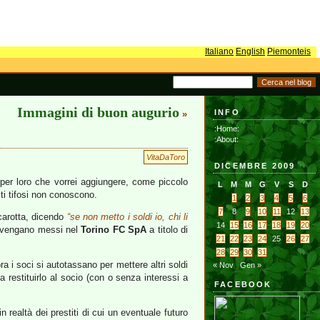
Italiano
English
Piemonteis
Immagini di buon augurio
INFO
»
:Home:
:About:
VitaDaToro
DICEMBRE 2009
 per loro che vorrei aggiungere, come piccolo
L
M
M
G
V
S
D
ti tifosi non conoscono.
1
2
3
4
5
6
7
8
9
10
11
12
13
ncarotta, dicendo
“se non metto i soldi io, chi li
14
15
16
17
18
19
20
on vengano messi nel
Torino FC SpA
a titolo di
21
22
23
24
25
26
27
28
29
30
31
 i soci si autotassano per mettere altri soldi
« Nov
Gen »
a restituirlo al socio (con o senza interessi a
FACEBOOK
n realtà dei prestiti di cui un eventuale futuro