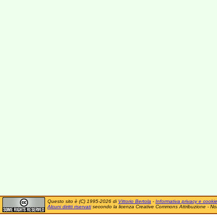
Questo sito è (C) 1995-2026 di
Vittorio Bertola
-
Informativa privacy e cooki
Alcuni diritti riservati
secondo la licenza Creative Commons Attribuzione - No