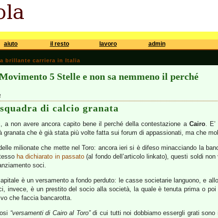
aiuto
il resto
lavoro
admin
brillante carriera in Italia
 Movimento 5 Stelle e non sa nemmeno il perché
3
 squadra di calcio granata
rni, a non avere ancora capito bene il perché della contestazione a
Cairo
. E’
à granata che è già stata più volte fatta sui forum di appassionati, ma che mol
elle milionate che mette nel Toro: ancora ieri si è difeso minacciando la ba
stesso
ha dichiarato in passato
(al fondo dell’articolo linkato), questi soldi n
anziamento soci.
apitale è un versamento a fondo perduto: le casse societarie languono, e allora
ci, invece, è un prestito del socio alla società, la quale è tenuta prima o poi 
alvo che faccia bancarotta.
mosi
“versamenti di Cairo al Toro”
di cui tutti noi dobbiamo essergli grati sono i