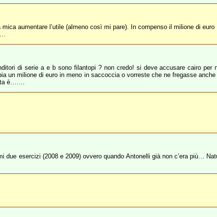
mica aumentare l’utile (almeno così mi pare). In compenso il milione di euro di
o…
nditori di serie a e b sono filantopi ? non credo! si deve accusare cairo per
bbia un milione di euro in meno in saccoccia o vorreste che ne fregasse anche d
osta è…….
ltimi due esercizi (2008 e 2009) ovvero quando Antonelli già non c’era più… Nat