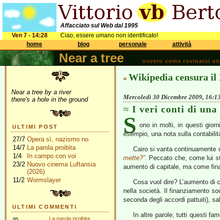
Affacciato sul Web dal 1995
Ven 7 - 14:28
Ciao, essere umano non identificato!
home
blog
personale
attività
Near a tree
ovvero come rovinarsi una 
Wikipedia censura il
«
Near a tree by a river
Mercoledì 30 Dicembre 2009, 16:1
there's a hole in the ground
I veri conti di una
S
ono in molti, in questi gio
ULTIMI POST
esempio, una nota sulla contabilit
27/7
Opera sì, nazismo no
14/7
La parola proibita
Cairo si vanta continuamente d
1/4
In campo con voi
mette?”
. Peccato che, come lui 
23/2
Nuovo cinema Luftansia
aumento di capitale, ma come fin
(2026)
11/2
Wormslayer
Cosa vuol dire? L’aumento di c
nella società. Il finanziamento so
seconda degli accordi pattuiti), s
ULTIMI COMMENTI
In altre parole, tutti questi fa
gs
La parola proibita