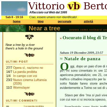
Affacciato sul Web dal 1995
Sab 8 - 19:16
Ciao, essere umano non identificato!
home
blog
personale
attività
Near a tree
ovvero come rovinarsi una 
Oscurato il blog di T
«
Near a tree by a river
there's a hole in the ground
Sabato 19 Dicembre 2009, 23:57
Natale de panza
O
ULTIMI POST
ggi, dopo un paio d’ore di 
27/7
Opera sì, nazismo no
po’, mi sono cimentato in: ore 13,
14/7
La parola proibita
apericena prenatalizio; ore 21, ce
1/4
In campo con voi
traffico cittadino impazzito per la
23/2
Nuovo cinema Luftansia
(2026)
sotto Natale fanno storie anc
11/2
Wormslayer
evidentemente a Torino se sei di u
Stavo per dire
“ma si può vive
con cui non ci si incrocia spesso,
ULTIMI COMMENTI
gs
La parola proibita
[tags]natale, cene, feste, traff