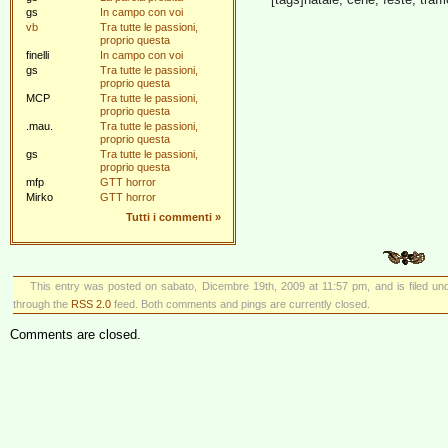
gs
In campo con voi
vb
Tra tutte le passioni,
proprio questa
finelli
In campo con voi
gs
Tra tutte le passioni,
proprio questa
MCP
Tra tutte le passioni,
proprio questa
.mau.
Tra tutte le passioni,
proprio questa
gs
Tra tutte le passioni,
proprio questa
mfp
GTT horror
Mirko
GTT horror
Tutti i commenti
»
This entry was posted on sabato, Dicembre 19th, 2009 at 11:57 pm, and is filed u
through the
RSS 2.0
feed. Both comments and pings are currently closed.
Comments are closed.