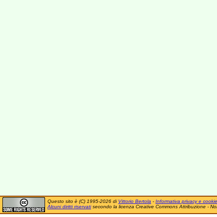
Questo sito è (C) 1995-2026 di
Vittorio Bertola
-
Informativa privacy e cooki
Alcuni diritti riservati
secondo la licenza Creative Commons Attribuzione - No