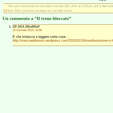
This entry was posted on mercoledì, Gennaio 20th, 2010 at 11:03 pm, and is filed un
2.0
feed. Both comments and pings are currently closed.
Un commento a “Il treno bloccato”
D# AKA BlindWolf
:
22 Gennaio 2010, 18:06
E che tristezza a leggere certe cose…
http://marcoaddonisio.wordpress.com/2010/01/19/manifestazione-si-tav