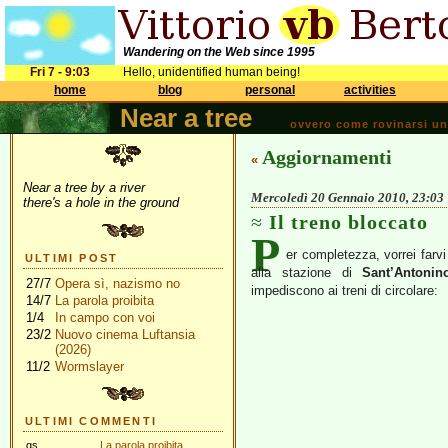
Wandering on the Web since 1995
Fri 7 - 9:03
Hello, unidentified human being!
home
blog
personal
activities
Near a tree
ovvero come rovinarsi una 
Aggiornamenti
«
Near a tree by a river
Mercoledì 20 Gennaio 2010, 23:03
there's a hole in the ground
Il treno bloccato
P
er completezza, vorrei farvi
ULTIMI POST
alla stazione di
Sant’Antonin
27/7
Opera sì, nazismo no
impediscono ai treni di circolare:
14/7
La parola proibita
1/4
In campo con voi
23/2
Nuovo cinema Luftansia
(2026)
11/2
Wormslayer
ULTIMI COMMENTI
gs
La parola proibita