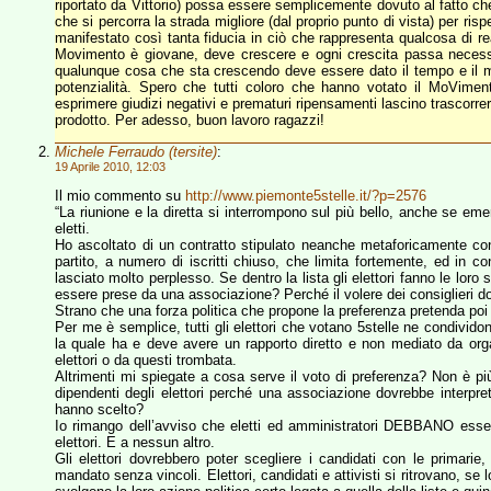
riportato da Vittorio) possa essere semplicemente dovuto al fatto che
che si percorra la strada migliore (dal proprio punto di vista) per risp
manifestato così tanta fiducia in ciò che rappresenta qualcosa di rea
Movimento è giovane, deve crescere e ogni crescita passa necess
qualunque cosa che sta crescendo deve essere dato il tempo e il m
potenzialità. Spero che tutti coloro che hanno votato il MoVimen
esprimere giudizi negativi e prematuri ripensamenti lascino trascorre
prodotto. Per adesso, buon lavoro ragazzi!
Michele Ferraudo (tersite)
:
19 Aprile 2010, 12:03
Il mio commento su
http://www.piemonte5stelle.it/?p=2576
“La riunione e la diretta si interrompono sul più bello, anche se emerg
eletti.
Ho ascoltato di un contratto stipulato neanche metaforicamente co
partito, a numero di iscritti chiuso, che limita fortemente, ed in c
lasciato molto perplesso. Se dentro la lista gli elettori fanno le loro
essere prese da una associazione? Perché il volere dei consiglieri d
Strano che una forza politica che propone la preferenza pretenda poi che
Per me è semplice, tutti gli elettori che votano 5stelle ne condivido
la quale ha e deve avere un rapporto diretto e non mediato da org
elettori o da questi trombata.
Altrimenti mi spiegate a cosa serve il voto di preferenza? Non è più 
dipendenti degli elettori perché una associazione dovrebbe interpreta
hanno scelto?
Io rimango dell’avviso che eletti ed amministratori DEBBANO esse
elettori. E a nessun altro.
Gli elettori dovrebbero poter scegliere i candidati con le primarie, gl
mandato senza vincoli. Elettori, candidati e attivisti si ritrovano, se lo