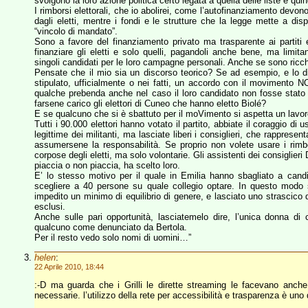
svolgono la loro azione politica certo legata a quella delle liste e q
I rimborsi elettorali, che io abolirei, come l’autofinanziamento devo
dagli eletti, mentre i fondi e le strutture che la legge mette a dis
“vincolo di mandato”.
Sono a favore del finanziamento privato ma trasparente ai partiti
finanziare gli eletti e solo quelli, pagandoli anche bene, ma limi
singoli candidati per le loro campagne personali. Anche se sono ricchi
Pensate che il mio sia un discorso teorico? Se ad esempio, e lo 
stipulato, ufficialmente o nei fatti, un accordo con il movimento
qualche prebenda anche nel caso il loro candidato non fosse stato
farsene carico gli elettori di Cuneo che hanno eletto Biolé?
E se qualcuno che si è sbattuto per il moVimento si aspetta un lavor
Tutti i 90.000 elettori hanno votato il partito, abbiate il coraggio di 
legittime dei militanti, ma lasciate liberi i consiglieri, che rapprese
assumersene la responsabilità. Se proprio non volete usare i rimbo
corpose degli eletti, ma solo volontarie. Gli assistenti dei consigli
piaccia o non piaccia, ha scelto loro.
E’ lo stesso motivo per il quale in Emilia hanno sbagliato a candid
scegliere a 40 persone su quale collegio optare. In questo modo si 
impedito un minimo di equilibrio di genere, e lasciato uno strascico d
esclusi.
Anche sulle pari opportunità, lasciatemelo dire, l’unica donna di
qualcuno come denunciato da Bertola.
Per il resto vedo solo nomi di uomini…”
helen
:
22 Aprile 2010, 18:44
:-D ma guarda che i Grilli le dirette streaming le facevano anche
necessarie. l’utilizzo della rete per accessibilità e trasparenza è uno 