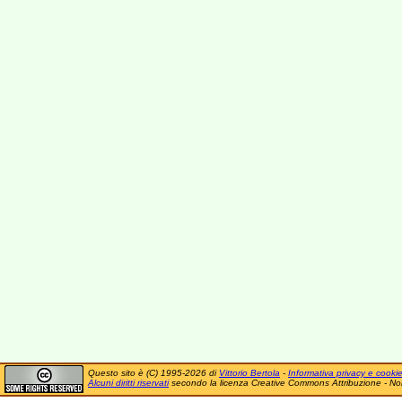
Questo sito è (C) 1995-2026 di
Vittorio Bertola
-
Informativa privacy e cooki
Alcuni diritti riservati
secondo la licenza Creative Commons Attribuzione - No