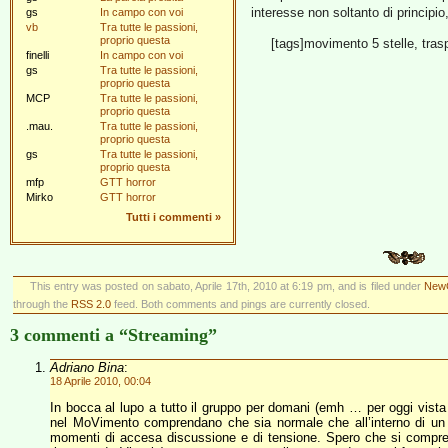
interesse non soltanto di principio
gs
In campo con voi
vb
Tra tutte le passioni,
proprio questa
[tags]movimento 5 stelle, tras
finelli
In campo con voi
gs
Tra tutte le passioni,
proprio questa
MCP
Tra tutte le passioni,
proprio questa
.mau.
Tra tutte le passioni,
proprio questa
gs
Tra tutte le passioni,
proprio questa
mfp
GTT horror
Mirko
GTT horror
Tutti i commenti
»
This entry was posted on sabato, Aprile 17th, 2010 at 6:19 pm, and is filed under
NewG
through the
RSS 2.0
feed. Both comments and pings are currently closed.
3 commenti a “Streaming”
Adriano Bina
:
18 Aprile 2010, 00:04
In bocca al lupo a tutto il gruppo per domani (emh … per oggi vista
nel MoVimento comprendano che sia normale che all’interno di un gr
momenti di accesa discussione e di tensione. Spero che si compre