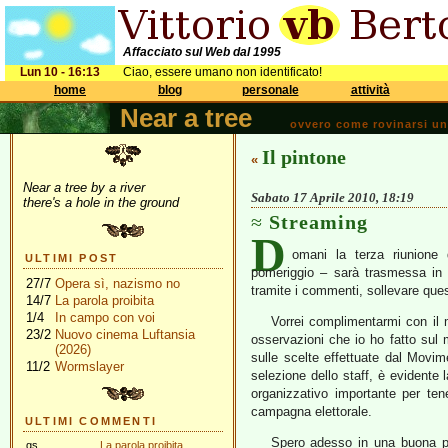
Affacciato sul Web dal 1995
Lun 10 - 16:13
Ciao, essere umano non identificato!
home
blog
personale
attività
Near a tree
ovvero come rovinarsi una 
Il pintone
«
Near a tree by a river
Sabato 17 Aprile 2010, 18:19
there's a hole in the ground
Streaming
D
omani la terza riunione
ULTIMI POST
pomeriggio – sarà trasmessa i
27/7
Opera sì, nazismo no
tramite i commenti, sollevare quest
14/7
La parola proibita
1/4
In campo con voi
Vorrei complimentarmi con il 
23/2
Nuovo cinema Luftansia
osservazioni che io ho fatto sul 
(2026)
sulle scelte effettuate dal Movim
11/2
Wormslayer
selezione dello staff, è evidente
organizzativo importante per ten
campagna elettorale.
ULTIMI COMMENTI
Spero adesso in una buona pa
gs
La parola proibita