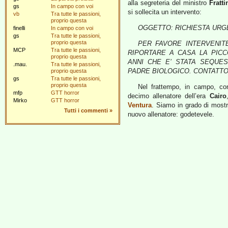
alla segreteria del ministro
Fratti
gs
In campo con voi
si sollecita un intervento:
vb
Tra tutte le passioni,
proprio questa
OGGETTO: RICHIESTA URG
finelli
In campo con voi
gs
Tra tutte le passioni,
proprio questa
PER FAVORE INTERVENI
MCP
Tra tutte le passioni,
RIPORTARE A CASA LA PICCO
proprio questa
ANNI CHE E’ STATA SEQUES
.mau.
Tra tutte le passioni,
PADRE BIOLOGICO. CONTATTO: Av
proprio questa
gs
Tra tutte le passioni,
proprio questa
Nel frattempo, in campo, co
mfp
GTT horror
decimo allenatore dell’era
Cairo
Mirko
GTT horror
Ventura
. Siamo in grado di mostr
Tutti i commenti
»
nuovo allenatore: godetevele.