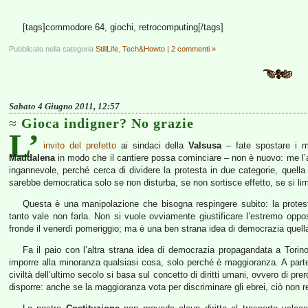
[tags]commodore 64, giochi, retrocomputing[/tags]
Pubblicato nella categoria
StillLife
,
Tech&Howto
|
2 commenti »
Sabato 4 Giugno 2011, 12:57
Gioca indigner? No grazie
L’
invito del prefetto
ai sindaci della
Valsusa
– fate spostare i m
Maddalena
in modo che il cantiere possa cominciare – non è nuovo: me l’
ingannevole, perché cerca di dividere la protesta in due categorie, quell
sarebbe democratica solo se non disturba, se non sortisce effetto, se si li
Questa è una manipolazione che bisogna respingere subito: la protesta
tanto vale non farla. Non si vuole ovviamente giustificare l’estremo oppost
fronde il venerdì pomeriggio; ma è una ben strana idea di democrazia quella 
Fa il paio con l’altra strana idea di democrazia propagandata a Tori
imporre alla minoranza qualsiasi cosa, solo perché è maggioranza. A parte 
civiltà dell’ultimo secolo si basa sul concetto di diritti umani, ovvero di pr
disporre: anche se la maggioranza vota per discriminare gli ebrei, ciò non 