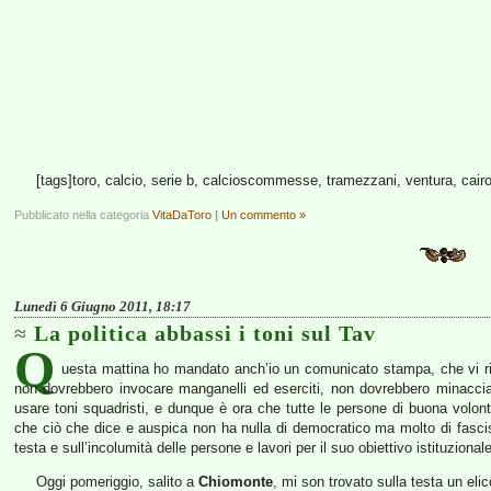
[tags]toro, calcio, serie b, calcioscommesse, tramezzani, ventura, cairo,
Pubblicato nella categoria
VitaDaToro
|
Un commento »
Lunedì 6 Giugno 2011, 18:17
La politica abbassi i toni sul Tav
Q
uesta mattina ho mandato anch’io un comunicato stampa, che vi ripo
non dovrebbero invocare manganelli ed eserciti, non dovrebbero minacci
usare toni squadristi, e dunque è ora che tutte le persone di buona volont
che ciò che dice e auspica non ha nulla di democratico ma molto di fascist
testa e sull’incolumità delle persone e lavori per il suo obiettivo istituzional
Oggi pomeriggio, salito a
Chiomonte
, mi son trovato sulla testa un elico