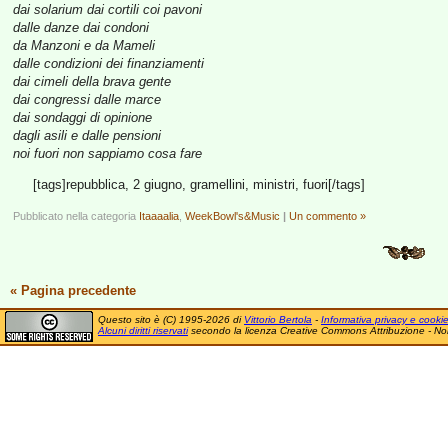
dai solarium dai cortili coi pavoni
dalle danze dai condoni
da Manzoni e da Mameli
dalle condizioni dei finanziamenti
dai cimeli della brava gente
dai congressi dalle marce
dai sondaggi di opinione
dagli asili e dalle pensioni
noi fuori non sappiamo cosa fare
[tags]repubblica, 2 giugno, gramellini, ministri, fuori[/tags]
Pubblicato nella categoria
Itaaaalia
,
WeekBowl's&Music
|
Un commento »
« Pagina precedente
Questo sito è (C) 1995-2026 di
Vittorio Bertola
-
Informativa privacy e cooki
Alcuni diritti riservati
secondo la licenza Creative Commons Attribuzione - No