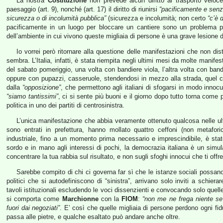
La nostra
Costituzione
non prevede alcun diritto al trasporto veloce,
paesaggio (art. 9), nonché (art. 17) il diritto di riunirsi
“pacificamente e senz
sicurezza o di incolumità pubblica”
(sicurezza e incolumità; non certo
“c’è 
pacificamente in un luogo per bloccare un cantiere sono un problema po
dell’ambiente in cui vivono queste migliaia di persone è una grave lesione del
Io vorrei però ritornare alla questione delle manifestazioni che non d
sembra. L’Italia, infatti, è stata riempita negli ultimi mesi da molte manif
del sabato pomeriggio, una volta con bandiere viola, l’altra volta con bandie
oppure con pupazzi, casseruole, stendendosi in mezzo alla strada, quel c
dalla
“opposizione”
, che permettono agli italiani di sfogarsi in modo innoc
“siamo tantissimi”
, ci si sente più buoni e il giorno dopo tutto torna come p
politica in uno dei partiti di centrosinistra.
L’unica manifestazione che abbia veramente ottenuto qualcosa nelle u
sono entrati in prefettura, hanno mollato quattro ceffoni (non metafori
industriale, fino a un momento prima necessario e imprescindibile, è sta
sordo e in mano agli interessi di pochi, la democrazia italiana è un simula
concentrare la tua rabbia sul risultato, e non sugli sfoghi innocui che ti offre
Sarebbe compito di chi ci governa far sì che le istanze sociali possan
politici che si autodefiniscono di “sinistra”, arrivano solo inviti a schiera
tavoli istituzionali escludendo le voci dissenzienti e convocando solo quel
si comporta come
Marchionne
con la
FIOM
:
“non me ne frega niente se 
fuori dai negoziati”
. E’ così che quelle migliaia di persone perdono ogni fi
passa alle pietre, e qualche esaltato può andare anche oltre.