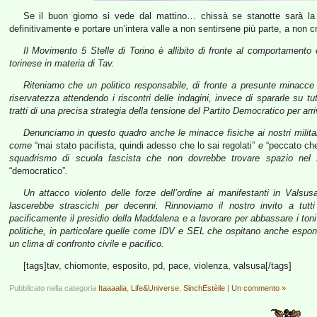
Se il buon giorno si vede dal mattino… chissà se stanotte sarà la n
definitivamente e portare un’intera valle a non sentirsene più parte, a non 
Il Movimento 5 Stelle di Torino è allibito di fronte al comportamento e
torinese in materia di Tav.
Riteniamo che un politico responsabile, di fronte a presunte minacce 
riservatezza attendendo i riscontri delle indagini, invece di spararle su t
tratti di una precisa strategia della tensione del Partito Democratico per arr
Denunciamo in questo quadro anche le minacce fisiche ai nostri milita
come
“mai stato pacifista, quindi adesso che lo sai regolati”
e
“peccato che
squadrismo di scuola fascista che non dovrebbe trovare spazio nel P
“democratico”
.
Un attacco violento delle forze dell’ordine ai manifestanti in Valsu
lascerebbe strascichi per decenni. Rinnoviamo il nostro invito a tutti 
pacificamente il presidio della Maddalena e a lavorare per abbassare i toni
politiche, in particolare quelle come IDV e SEL che ospitano anche esponent
un clima di confronto civile e pacifico.
[tags]tav, chiomonte, esposito, pd, pace, violenza, valsusa[/tags]
Pubblicato nella categoria
Itaaaalia
,
Life&Universe
,
SinchËstèile
|
Un commento »