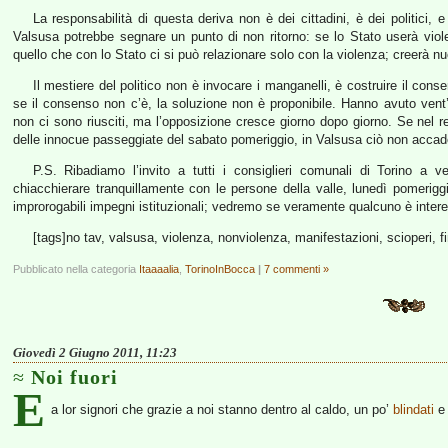
La responsabilità di questa deriva non è dei cittadini, è dei politici, e
Valsusa potrebbe segnare un punto di non ritorno: se lo Stato userà viol
quello che con lo Stato ci si può relazionare solo con la violenza; creerà nuo
Il mestiere del politico non è invocare i manganelli, è costruire il cons
se il consenso non c’è, la soluzione non è proponibile. Hanno avuto vent’
non ci sono riusciti, ma l’opposizione cresce giorno dopo giorno. Se nel r
delle innocue passeggiate del sabato pomeriggio, in Valsusa ciò non accad
P.S. Ribadiamo l’invito a tutti i consiglieri comunali di Torino a 
chiacchierare tranquillamente con le persone della valle, lunedì pomeriggi
improrogabili impegni istituzionali; vedremo se veramente qualcuno è intere
[tags]no tav, valsusa, violenza, nonviolenza, manifestazioni, scioperi, fi
Pubblicato nella categoria
Itaaaalia
,
TorinoInBocca
|
7 commenti »
Giovedì 2 Giugno 2011, 11:23
Noi fuori
E
a lor signori che grazie a noi stanno dentro al caldo, un po’
blindati
e 