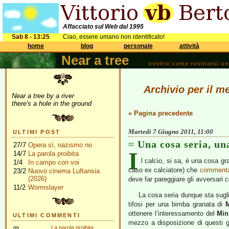
Affacciato sul Web dal 1995
Sab 8 - 13:25
Ciao, essere umano non identificato!
home
blog
personale
attività
Near a tree
ovvero come rovinarsi una 
Archivio per il m
Near a tree by a river
there's a hole in the ground
« Pagina precedente
Martedì 7 Giugno 2011, 11:00
ULTIMI POST
Una cosa seria, un
27/7
Opera sì, nazismo no
I
14/7
La parola proibita
l calcio, si sa, è una cosa g
1/4
In campo con voi
caso ex calciatore) che
comment
23/2
Nuovo cinema Luftansia
(2026)
deve far pareggiare gli avversari
11/2
Wormslayer
La cosa seria dunque sta sugli 
tifosi per una bimba granata di
ottenere l’interessamento del
Min
ULTIMI COMMENTI
mezzo a disposizione di questi g
gs
La parola proibita