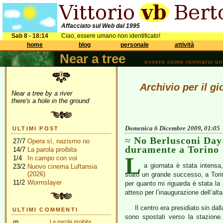
Affacciato sul Web dal 1995
Sab 8 - 18:14
Ciao, essere umano non identificato!
home
blog
personale
attività
Near a tree
ovvero come rovinarsi una 
Archivio per il g
Near a tree by a river
there's a hole in the ground
Domenica 6 Dicembre 2009, 01:05
ULTIMI POST
No Berlusconi Day:
27/7
Opera sì, nazismo no
duramente a Torino
14/7
La parola proibita
L
1/4
In campo con voi
a giornata è stata intensa
23/2
Nuovo cinema Luftansia
(2026)
stato un grande successo, a Tori
11/2
Wormslayer
per quanto mi riguarda è stata la
atteso per l’inaugurazione dell’alta
Il centro era presidiato sin da
ULTIMI COMMENTI
sono spostati verso la stazione.
gs
La parola proibita