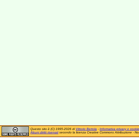
Questo sito è (C) 1995-2026 di
Vittorio Bertola
-
Informativa privacy e cooki
Alcuni diritti riservati
secondo la licenza Creative Commons Attribuzione - No