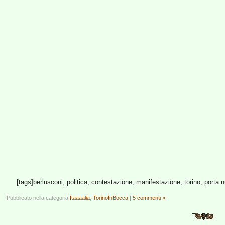
[tags]berlusconi, politica, contestazione, manifestazione, torino, porta nu
Pubblicato nella categoria
Itaaaalia
,
TorinoInBocca
|
5 commenti »