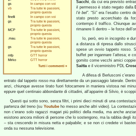
Sacchi
, da cui era previsto entra
gs
In campo con voi
il permesso è stato negato dalla
vb
Tra tutte le passioni,
proprio questa
l’è bel”
. “Sì” era l’esatto centro d
finelli
In campo con voi
stato presto accerchiato da for
gs
Tra tutte le passioni,
contempo il traffico. Chiunque a
proprio questa
rimanere lì dentro – le forze dell
MCP
Tra tutte le passioni,
proprio questa
Io, però, ero in incognito e du
.mau.
Tra tutte le passioni,
proprio questa
a distanza di ripresa dallo strusc
gs
Tra tutte le passioni,
spese un ovvio tappeto rosso. S
proprio questa
buffet per ingannare l’attesa; e c
mfp
GTT horror
Mirko
GTT horror
gomito come vecchi amici coppie 
Saitta
e il viceministro PDL
Crose
Tutti i commenti
»
A difesa di Berlusconi c’erano 
entrato dal tappeto rosso ma direttamente da un passaggio laterale. Dentr
anzi, chiunque avesse tirato fuori fotocamere in maniera vistosa nei minuti
eppure quel centinaio abbondante di cittadini, all’apparire di Silvio, è scoppi
Questi qui sotto sono, senza filtri, i primi dieci minuti di una contestaz
partenza del treno (su
Youtube
ho messo anche altri video). La contestazio
non c’erano solo ragazzi magari più politici della media, ma anche anzian
esistono ancora milioni di persone che lo sostengono, ma la rabbia degli ital
– sta crescendo in misura netta e palpabile; e se non ci credete vi baste
onda su nessuna televisione.