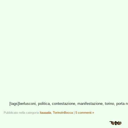
[tags]berlusconi, politica, contestazione, manifestazione, torino, porta nu
Pubblicato nella categoria
Itaaaalia
,
TorinoInBocca
|
5 commenti »