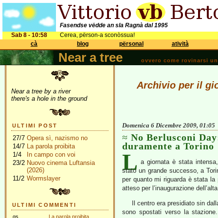
Fasendse vëdde an sla Ragnà dal 1995
Sab 8 - 10:58
Cerea, përson-a sconòssua!
cà
blog
përsonal
atività
Near a tree
ovvero come rovinarsi una 
Archivio per il g
Near a tree by a river
there's a hole in the ground
Domenica 6 Dicembre 2009, 01:05
ULTIMI POST
No Berlusconi Day:
27/7
Opera sì, nazismo no
duramente a Torino
14/7
La parola proibita
L
1/4
In campo con voi
a giornata è stata intensa
23/2
Nuovo cinema Luftansia
(2026)
stato un grande successo, a Tori
11/2
Wormslayer
per quanto mi riguarda è stata la
atteso per l’inaugurazione dell’alta
Il centro era presidiato sin da
ULTIMI COMMENTI
sono spostati verso la stazione.
gs
La parola proibita