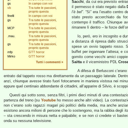
Sacchi
, da cui era previsto entra
gs
In campo con voi
il permesso è stato negato dalla
vb
Tra tutte le passioni,
proprio questa
l’è bel”
. “Sì” era l’esatto centro d
finelli
In campo con voi
stato presto accerchiato da for
gs
Tra tutte le passioni,
contempo il traffico. Chiunque a
proprio questa
rimanere lì dentro – le forze dell
MCP
Tra tutte le passioni,
proprio questa
Io, però, ero in incognito e du
.mau.
Tra tutte le passioni,
proprio questa
a distanza di ripresa dallo strusc
gs
Tra tutte le passioni,
spese un ovvio tappeto rosso. S
proprio questa
buffet per ingannare l’attesa; e c
mfp
GTT horror
Mirko
GTT horror
gomito come vecchi amici coppie 
Saitta
e il viceministro PDL
Crose
Tutti i commenti
»
A difesa di Berlusconi c’erano 
entrato dal tappeto rosso ma direttamente da un passaggio laterale. Dentr
anzi, chiunque avesse tirato fuori fotocamere in maniera vistosa nei minuti
eppure quel centinaio abbondante di cittadini, all’apparire di Silvio, è scoppi
Questi qui sotto sono, senza filtri, i primi dieci minuti di una contestaz
partenza del treno (su
Youtube
ho messo anche altri video). La contestazio
non c’erano solo ragazzi magari più politici della media, ma anche anzian
esistono ancora milioni di persone che lo sostengono, ma la rabbia degli ital
– sta crescendo in misura netta e palpabile; e se non ci credete vi baste
onda su nessuna televisione.