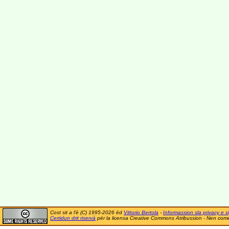
Cost sit a l'è (C) 1995-2026 ëd
Vittorio Bertola
-
Informassion sla privacy e si
Certidun drit riservà
për la licensa Creative Commons Atribussion - Nen comer