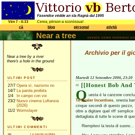
Fasendse vëdde an sla Ragnà dal 1995
Vën 7 - 4:33
Cerea, përson-a sconòssua!
cà
blog
përsonal
atività
Near a tree
ovvero come rovinarsi una 
Archivio per il g
Near a tree by a river
there's a hole in the ground
Martedì 12 Settembre 2006, 23:20
ULTIMI POST
[[Honest Bob And 
27/7
Opera sì, nazismo no
Q
14/7
La parola proibita
uesta è la canzone conclus
1/4
In campo con voi
To-Dealer Incentives
, onesta ba
23/2
Nuovo cinema Luftansia
(2026)
cinque secondi di questo pezzo, 
11/2
Wormslayer
oltre a digitare quel riff sempl
dettagliata di tutte le scene di q
Riempitevi la testa di suono
ULTIMI COMMENTI
gs
La parola proibita