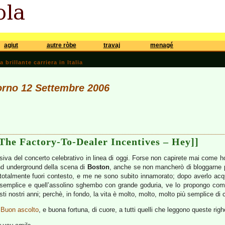
agiut
autre ròbe
travaj
menagé
brillante carriera in Italia
iorno 12 Settembre 2006
The Factory-To-Dealer Incentives – Hey]]
iva del concerto celebrativo in linea di oggi. Forse non capirete mai come h
nd underground della scena di
Boston
, anche se non mancherò di bloggarne 
totalmente fuori contesto, e me ne sono subito innamorato; dopo averlo acqu
ice semplice e quell’assolino sghembo con grande goduria, ve lo propongo c
uesti nostri anni; perchè, in fondo, la vita è molto, molto, molto più semplice 
…
Buon ascolto
, e buona fortuna, di cuore, a tutti quelli che leggono queste righ