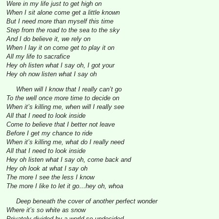
Were in my life just to get high on
When I sit alone come get a little known
But I need more than myself this time
Step from the road to the sea to the sky
And I do believe it, we rely on
When I lay it on come get to play it on
All my life to sacrafice
Hey oh listen what I say oh, I got your
Hey oh now listen what I say oh
When will I know that I really can’t go
To the well once more time to decide on
When it’s killing me, when will I really see
All that I need to look inside
Come to believe that I better not leave
Before I get my chance to ride
When it’s killing me, what do I really need
All that I need to look inside
Hey oh listen what I say oh, come back and
Hey oh look at what I say oh
The more I see the less I know
The more I like to let it go…hey oh, whoa
Deep beneath the cover of another perfect wonder
Where it’s so white as snow
Privately divided by a world so undecided