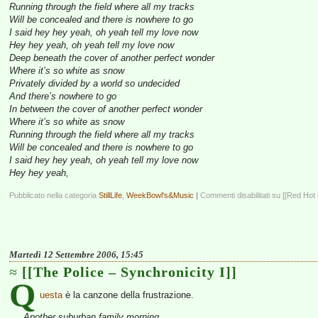
Running through the field where all my tracks
Will be concealed and there is nowhere to go
I said hey hey yeah, oh yeah tell my love now
Hey hey yeah, oh yeah tell my love now
Deep beneath the cover of another perfect wonder
Where it’s so white as snow
Privately divided by a world so undecided
And there’s nowhere to go
In between the cover of another perfect wonder
Where it’s so white as snow
Running through the field where all my tracks
Will be concealed and there is nowhere to go
I said hey hey yeah, oh yeah tell my love now
Hey hey yeah,
Pubblicato nella categoria
StillLife
,
WeekBowl's&Music
|
Commenti disabilitati
su [[Red Hot 
Martedì 12 Settembre 2006, 15:45
[[The Police – Synchronicity I]]
Q
uesta
è la canzone della frustrazione.
Another suburban family morning