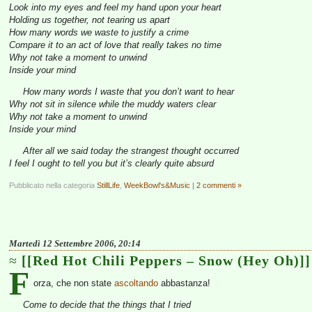
Look into my eyes and feel my hand upon your heart
Holding us together, not tearing us apart
How many words we waste to justify a crime
Compare it to an act of love that really takes no time
Why not take a moment to unwind
Inside your mind
How many words I waste that you don’t want to hear
Why not sit in silence while the muddy waters clear
Why not take a moment to unwind
Inside your mind
After all we said today the strangest thought occurred
I feel I ought to tell you but it’s clearly quite absurd
Pubblicato nella categoria
StillLife
,
WeekBowl's&Music
|
2 commenti »
Martedì 12 Settembre 2006, 20:14
[[Red Hot Chili Peppers – Snow (Hey Oh)]]
F
orza, che non state
ascoltando
abbastanza!
Come to decide that the things that I tried