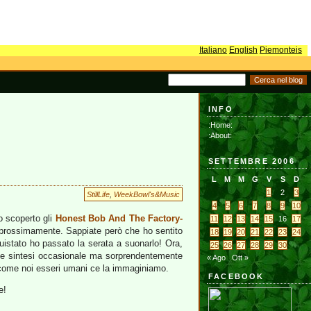
Italiano
English
Piemonteis
INFO
:Home:
:About:
SETTEMBRE 2006
L
M
M
G
V
S
D
1
2
3
StillLife
,
WeekBowl's&Music
4
5
6
7
8
9
10
o scoperto gli
Honest Bob And The Factory-
11
12
13
14
15
16
17
prossimamente. Sappiate però che ho sentito
18
19
20
21
22
23
24
istato ho passato la serata a suonarlo! Ora,
25
26
27
28
29
30
ome sintesi occasionale ma sorprendentemente
« Ago
Ott »
di come noi esseri umani ce la immaginiamo.
FACEBOOK
e!