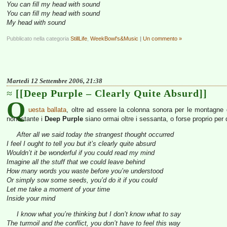
You can fill my head with sound
You can fill my head with sound
My head with sound
Pubblicato nella categoria
StillLife
,
WeekBowl's&Music
|
Un commento »
Martedì 12 Settembre 2006, 21:38
[[Deep Purple – Clearly Quite Absurd]]
Q
uesta ballata
, oltre ad essere la colonna sonora per le montagne d
nonostante i
Deep Purple
siano ormai oltre i sessanta, o forse proprio per 
After all we said today the strangest thought occurred
I feel I ought to tell you but it’s clearly quite absurd
Wouldn’t it be wonderful if you could read my mind
Imagine all the stuff that we could leave behind
How many words you waste before you’re understood
Or simply sow some seeds, you’d do it if you could
Let me take a moment of your time
Inside your mind
I know what you’re thinking but I don’t know what to say
The turmoil and the conflict, you don’t have to feel this way