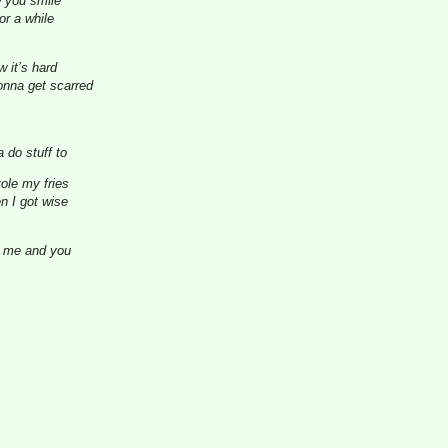
w you smile
or a while
w it’s hard
onna get scarred
a do stuff to
ole my fries
n I got wise
st me and you