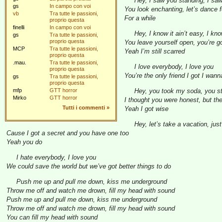
Hey, I saw you standing, I sa
gs
In campo con voi
You look enchanting, let’s dance f
vb
Tra tutte le passioni,
For a while
proprio questa
finelli
In campo con voi
Hey, I know it ain’t easy, I kno
gs
Tra tutte le passioni,
proprio questa
You leave yourself open, you’re g
MCP
Tra tutte le passioni,
Yeah I’m still scarred
proprio questa
.mau.
Tra tutte le passioni,
I love everybody, I love you
proprio questa
You’re the only friend I got I wann
gs
Tra tutte le passioni,
proprio questa
mfp
GTT horror
Hey, you took my soda, you st
Mirko
GTT horror
I thought you were honest, but the
Tutti i commenti
»
Yeah I got wise
Hey, let’s take a vacation, ju
Cause I got a secret and you have one too
Yeah you do
I hate everybody, I love you
We could save the world but we’ve got better things to do
Push me up and pull me down, kiss me underground
Throw me off and watch me drown, fill my head with sound
Push me up and pull me down, kiss me underground
Throw me off and watch me drown, fill my head with sound
You can fill my head with sound