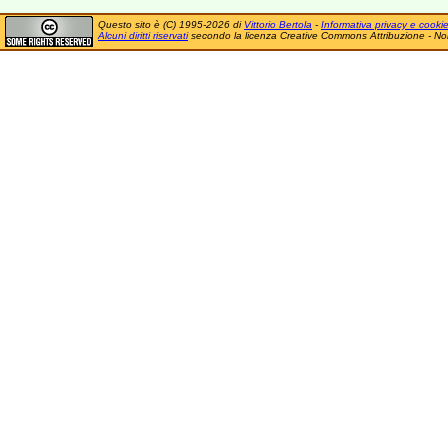
Questo sito è (C) 1995-2026 di
Vittorio Bertola
-
Informativa privacy e cooki
Alcuni diritti riservati
secondo la licenza Creative Commons Attribuzione - No