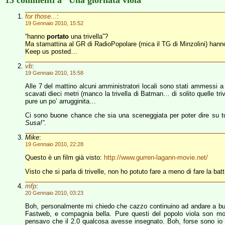
13 commenti a “Una giornata viola”
for those...
:
19 Gennaio 2010, 15:52
“hanno
portato
una trivella”?
Ma stamattina al GR di RadioPopolare (mica il TG di Minzolini) han
Keep us posted…
vb
:
19 Gennaio 2010, 15:58
Alle 7 del mattino alcuni amministratori locali sono stati ammessi a v
scavati dieci metri (manco la trivella di Batman… di solito quelle triv
pure un po’ arrugginita…
Ci sono buone chance che sia una sceneggiata per poter dire su tutt
Susa!”
.
Mike
:
19 Gennaio 2010, 22:28
Questo è un film già visto:
http://www.gurren-lagann-movie.net/
Visto che si parla di trivelle, non ho potuto fare a meno di fare la ba
mfp
:
20 Gennaio 2010, 03:23
Boh, personalmente mi chiedo che cazzo continuino ad andare a bu
Fastweb, e compagnia bella. Pure questi del popolo viola son mosc
pensavo che il 2.0 qualcosa avesse insegnato. Boh, forse sono io