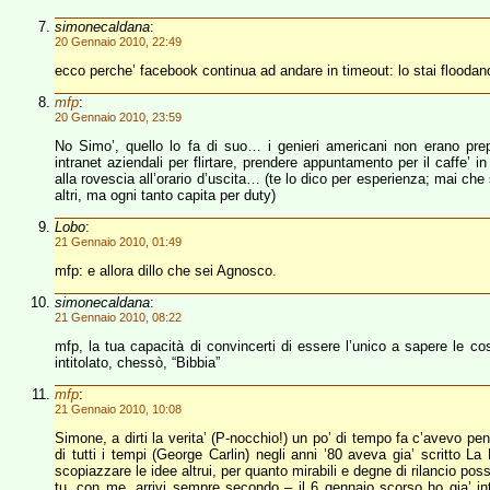
simonecaldana
:
20 Gennaio 2010, 22:49
ecco perche’ facebook continua ad andare in timeout: lo stai floodan
mfp
:
20 Gennaio 2010, 23:59
No Simo’, quello lo fa di suo… i genieri americani non erano prepar
intranet aziendali per flirtare, prendere appuntamento per il caffe’ in
alla rovescia all’orario d’uscita… (te lo dico per esperienza; mai che 
altri, ma ogni tanto capita per duty)
Lobo
:
21 Gennaio 2010, 01:49
mfp: e allora dillo che sei Agnosco.
simonecaldana
:
21 Gennaio 2010, 08:22
mfp, la tua capacità di convincerti di essere l’unico a sapere le cos
intitolato, chessò, “Bibbia”
mfp
:
21 Gennaio 2010, 10:08
Simone, a dirti la verita’ (P-nocchio!) un po’ di tempo fa c’avevo pe
di tutti i tempi (George Carlin) negli anni ’80 aveva gia’ scritto 
scopiazzare le idee altrui, per quanto mirabili e degne di rilancio po
tu, con me, arrivi sempre secondo – il 6 gennaio scorso ho gia’ int