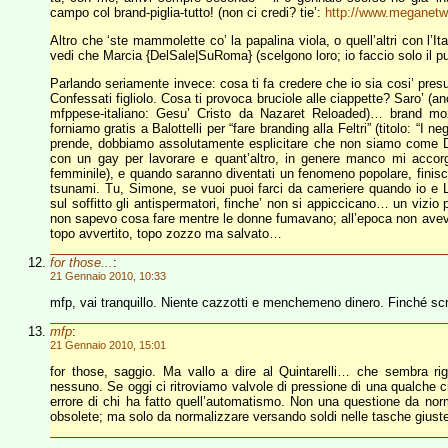
campo col brand-piglia-tutto! (non ci credi? tie’:
http://www.meganetw
Altro che ‘ste mammolette co’ la papalina viola, o quell’altri con l’Ita
vedi che Marcia {DelSale|SuRoma} (scelgono loro; io faccio solo il pu
Parlando seriamente invece: cosa ti fa credere che io sia cosi’ pre
Confessati figliolo. Cosa ti provoca bruciole alle ciappette? Saro’ (a
mfppese-italiano: Gesu’ Cristo da Nazaret Reloaded)… brand moz
forniamo gratis a Balottelli per “fare branding alla Feltri” (titolo: “
prende, dobbiamo assolutamente esplicitare che non siamo come D
con un gay per lavorare e quant’altro, in genere manco mi accor
femminile), e quando saranno diventati un fenomeno popolare, finis
tsunami. Tu, Simone, se vuoi puoi farci da cameriere quando io e Lob
sul soffitto gli antispermatori, finche’ non si appiccicano… un vizi
non sapevo cosa fare mentre le donne fumavano; all’epoca non avev
topo avvertito, topo zozzo ma salvato…
for those...
:
21 Gennaio 2010, 10:33
mfp, vai tranquillo. Niente cazzotti e menchemeno dinero. Finché scri
mfp
:
21 Gennaio 2010, 15:01
for those, saggio. Ma vallo a dire al Quintarelli… che sembra ri
nessuno. Se oggi ci ritroviamo valvole di pressione di una qualche ci
errore di chi ha fatto quell’automatismo. Non una questione da nor
obsolete; ma solo da normalizzare versando soldi nelle tasche giust