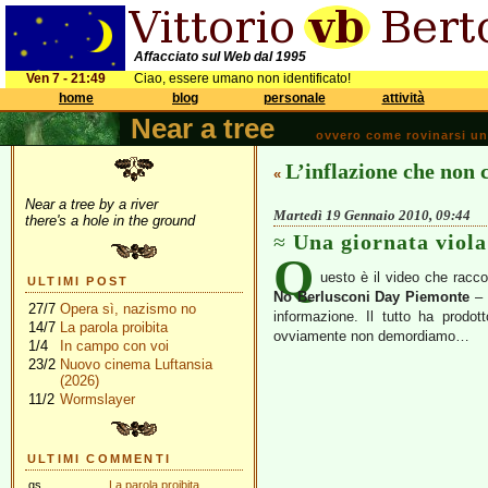
Affacciato sul Web dal 1995
Ven 7 - 21:49
Ciao, essere umano non identificato!
home
blog
personale
attività
Near a tree
ovvero come rovinarsi una 
L’inflazione che non 
«
Near a tree by a river
Martedì 19 Gennaio 2010, 09:44
there's a hole in the ground
Una giornata viola
Q
uesto è il video che racco
ULTIMI POST
No Berlusconi Day Piemonte
– 
27/7
Opera sì, nazismo no
informazione. Il tutto ha prodo
14/7
La parola proibita
ovviamente non demordiamo…
1/4
In campo con voi
23/2
Nuovo cinema Luftansia
(2026)
11/2
Wormslayer
ULTIMI COMMENTI
gs
La parola proibita