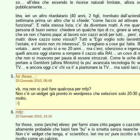
so… all’idea che essendo le risorse naturali limitate, allora 
pubblicamente…
btw, ieri un altro ritardatario (40 anni, 2 figli, trombato dall’azie
settimana prima un altro che si chiede: “come faccio ad attiva
funziona!”. E nella stessa lista; c’e’ da diventare matti. A me q
persona di buon senso: chiedere un qualche tipo di cv, girare ai wing
che se non c’hanno papa’ al lavoro son cazzi acidi per tutti… pero’, 
matti: dove cazzo sono vissuti? Tutti a “Ego voglio solo lavoret
l’estate, e il resto non mi interessa”. Si svegliano a cose gia’ fatt
votato… avro’ avuto si e no 20 anni… ma c’ero; silenzioso e in
quelli ancora oggi stanno a rompere il cazzo alla RAI… un covo di 
che non si muovono per paura di essere strozzati. Come le oche di
portare a Gentiloni (allora Ministro) la piu’ avanzata tecnologia tlc 
TV… e ancora oggi c’e’ chi va li’ a piantonare la TV… ma santi laici
for those...
:
20 Gennaio 2010, 08:49
vb, ma non si può fare qualcosa per mfp?
Non c’è un widget già pronto in wordpress che selezioni solo 20-3
molto.
:-)
mfp
:
20 Gennaio 2010, 15:16
for those, sono (anche) ebreo: per farmi stare zitto pagare o cazzott
altamente probabile che basti fare “bu” e io smetta senza neanche
Non c’e’ widget che tenga, e’ scientifico. Ieri me so’ pure iscritto a 
rivolto come un calzino.