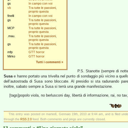
gs
In campo con voi
vb
Tra tutte le passioni,
proprio questa
finelli
In campo con voi
gs
Tra tutte le passioni,
proprio questa
MCP
Tra tutte le passioni,
proprio questa
.mau.
Tra tutte le passioni,
proprio questa
gs
Tra tutte le passioni,
proprio questa
mfp
GTT horror
Mirko
GTT horror
Tutti i commenti
»
P.S. Stanotte (sempre di notte
Susa
e hanno portato una trivella nel punto di sondaggio più vicino a quello
dell’autostrada di Susa sono bloccate. Al presidio si sta radunando par
inoltre, sabato sempre a Susa si terrà una grande manifestazione.
[tags]popolo viola, no berlusconi day, libertà di informazione, rai, no tav
This entry was posted on martedì, Gennaio 19th, 2010 at 9:44 am, and is filed und
through the
RSS 2.0
feed. Both comments and pings are currently closed.