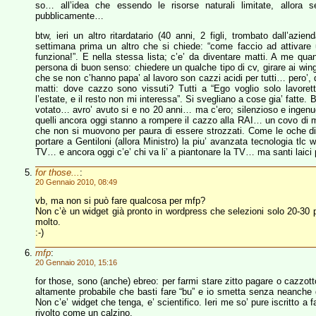
so… all’idea che essendo le risorse naturali limitate, allora 
pubblicamente…
btw, ieri un altro ritardatario (40 anni, 2 figli, trombato dall’azie
settimana prima un altro che si chiede: “come faccio ad attiva
funziona!”. E nella stessa lista; c’e’ da diventare matti. A me q
persona di buon senso: chiedere un qualche tipo di cv, girare ai wing
che se non c’hanno papa’ al lavoro son cazzi acidi per tutti… pero’, 
matti: dove cazzo sono vissuti? Tutti a “Ego voglio solo lavoret
l’estate, e il resto non mi interessa”. Si svegliano a cose gia’ fatt
votato… avro’ avuto si e no 20 anni… ma c’ero; silenzioso e in
quelli ancora oggi stanno a rompere il cazzo alla RAI… un covo di 
che non si muovono per paura di essere strozzati. Come le oche di
portare a Gentiloni (allora Ministro) la piu’ avanzata tecnologia tlc 
TV… e ancora oggi c’e’ chi va li’ a piantonare la TV… ma santi laici
for those...
:
20 Gennaio 2010, 08:49
vb, ma non si può fare qualcosa per mfp?
Non c’è un widget già pronto in wordpress che selezioni solo 20-3
molto.
:-)
mfp
:
20 Gennaio 2010, 15:16
for those, sono (anche) ebreo: per farmi stare zitto pagare o cazzott
altamente probabile che basti fare “bu” e io smetta senza neanche
Non c’e’ widget che tenga, e’ scientifico. Ieri me so’ pure iscritto a 
rivolto come un calzino.