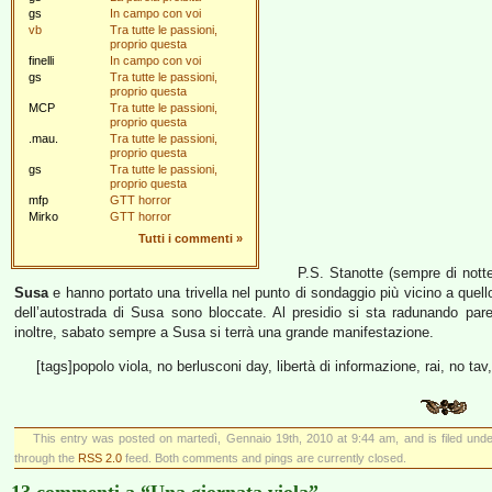
gs
In campo con voi
vb
Tra tutte le passioni,
proprio questa
finelli
In campo con voi
gs
Tra tutte le passioni,
proprio questa
MCP
Tra tutte le passioni,
proprio questa
.mau.
Tra tutte le passioni,
proprio questa
gs
Tra tutte le passioni,
proprio questa
mfp
GTT horror
Mirko
GTT horror
Tutti i commenti
»
P.S. Stanotte (sempre di notte
Susa
e hanno portato una trivella nel punto di sondaggio più vicino a quello
dell’autostrada di Susa sono bloccate. Al presidio si sta radunando par
inoltre, sabato sempre a Susa si terrà una grande manifestazione.
[tags]popolo viola, no berlusconi day, libertà di informazione, rai, no tav
This entry was posted on martedì, Gennaio 19th, 2010 at 9:44 am, and is filed und
through the
RSS 2.0
feed. Both comments and pings are currently closed.