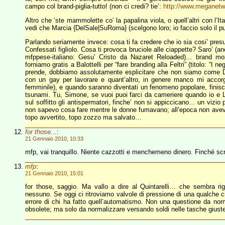
campo col brand-piglia-tutto! (non ci credi? tie’:
http://www.meganetw
Altro che ‘ste mammolette co’ la papalina viola, o quell’altri con l’Ita
vedi che Marcia {DelSale|SuRoma} (scelgono loro; io faccio solo il pu
Parlando seriamente invece: cosa ti fa credere che io sia cosi’ pre
Confessati figliolo. Cosa ti provoca bruciole alle ciappette? Saro’ (a
mfppese-italiano: Gesu’ Cristo da Nazaret Reloaded)… brand moz
forniamo gratis a Balottelli per “fare branding alla Feltri” (titolo: “
prende, dobbiamo assolutamente esplicitare che non siamo come D
con un gay per lavorare e quant’altro, in genere manco mi accor
femminile), e quando saranno diventati un fenomeno popolare, finis
tsunami. Tu, Simone, se vuoi puoi farci da cameriere quando io e Lob
sul soffitto gli antispermatori, finche’ non si appiccicano… un vizi
non sapevo cosa fare mentre le donne fumavano; all’epoca non avev
topo avvertito, topo zozzo ma salvato…
for those...
:
21 Gennaio 2010, 10:33
mfp, vai tranquillo. Niente cazzotti e menchemeno dinero. Finché scri
mfp
:
21 Gennaio 2010, 15:01
for those, saggio. Ma vallo a dire al Quintarelli… che sembra ri
nessuno. Se oggi ci ritroviamo valvole di pressione di una qualche ci
errore di chi ha fatto quell’automatismo. Non una questione da nor
obsolete; ma solo da normalizzare versando soldi nelle tasche giust