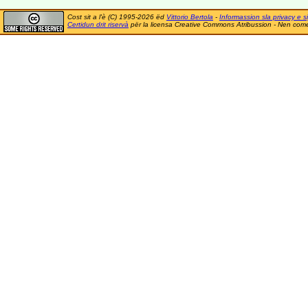
Cost sit a l'è (C) 1995-2026 ëd
Vittorio Bertola
-
Informassion sla privacy e si
Certidun drit riservà
për la licensa Creative Commons Atribussion - Nen comer