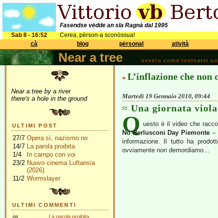
Fasendse vëdde an sla Ragnà dal 1995
Sab 8 - 16:52
Cerea, përson-a sconòssua!
cà
blog
përsonal
atività
Near a tree
ovvero come rovinarsi una 
L’inflazione che non 
«
Near a tree by a river
Martedì 19 Gennaio 2010, 09:44
there's a hole in the ground
Una giornata viola
Q
uesto è il video che racco
ULTIMI POST
No Berlusconi Day Piemonte
– 
27/7
Opera sì, nazismo no
informazione. Il tutto ha prodo
14/7
La parola proibita
ovviamente non demordiamo…
1/4
In campo con voi
23/2
Nuovo cinema Luftansia
(2026)
11/2
Wormslayer
ULTIMI COMMENTI
gs
La parola proibita