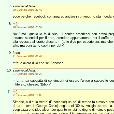
simonecaldana
:
20 Gennaio 2010, 22:49
ecco perche’ facebook continua ad andare in timeout: lo stai floodan
mfp
:
20 Gennaio 2010, 23:59
No Simo’, quello lo fa di suo… i genieri americani non erano prepar
intranet aziendali per flirtare, prendere appuntamento per il caffe’ in
alla rovescia all’orario d’uscita… (te lo dico per esperienza; mai che 
altri, ma ogni tanto capita per duty)
Lobo
:
21 Gennaio 2010, 01:49
mfp: e allora dillo che sei Agnosco.
simonecaldana
:
21 Gennaio 2010, 08:22
mfp, la tua capacità di convincerti di essere l’unico a sapere le cos
intitolato, chessò, “Bibbia”
mfp
:
21 Gennaio 2010, 10:08
Simone, a dirti la verita’ (P-nocchio!) un po’ di tempo fa c’avevo pe
di tutti i tempi (George Carlin) negli anni ’80 aveva gia’ scritto 
scopiazzare le idee altrui, per quanto mirabili e degne di rilancio po
tu, con me, arrivi sempre secondo – il 6 gennaio scorso ho gia’ int