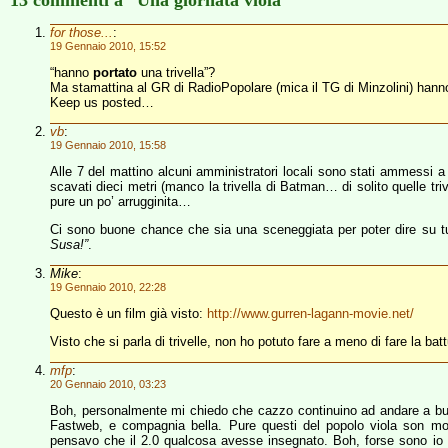
13 commenti a “Una giornata viola”
for those...
:
19 Gennaio 2010, 15:52
“hanno
portato
una trivella”?
Ma stamattina al GR di RadioPopolare (mica il TG di Minzolini) han
Keep us posted…
vb
:
19 Gennaio 2010, 15:58
Alle 7 del mattino alcuni amministratori locali sono stati ammessi a v
scavati dieci metri (manco la trivella di Batman… di solito quelle triv
pure un po’ arrugginita…
Ci sono buone chance che sia una sceneggiata per poter dire su tutt
Susa!”
.
Mike
:
19 Gennaio 2010, 22:28
Questo è un film già visto:
http://www.gurren-lagann-movie.net/
Visto che si parla di trivelle, non ho potuto fare a meno di fare la ba
mfp
:
20 Gennaio 2010, 03:23
Boh, personalmente mi chiedo che cazzo continuino ad andare a bu
Fastweb, e compagnia bella. Pure questi del popolo viola son mosc
pensavo che il 2.0 qualcosa avesse insegnato. Boh, forse sono io